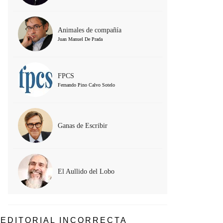
Animales de compañía
Juan Manuel De Prada
FPCS
Fernando Pino Calvo Sotelo
Ganas de Escribir
El Aullido del Lobo
EDITORIAL INCORRECTA