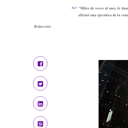
"Miles de veces al mes, le dam
ALT
afirmó una ejecutiva de la co
Redacción