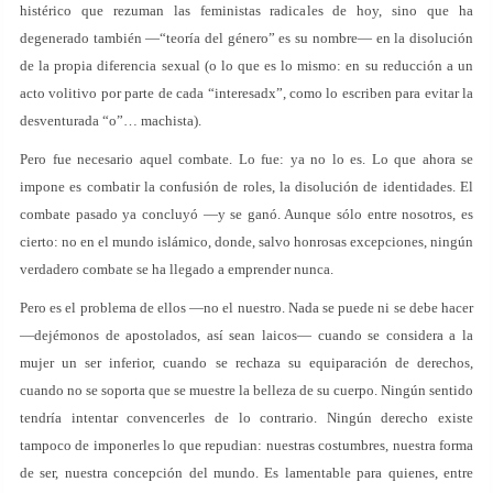
histérico que rezuman las feministas radicales de hoy, sino que ha
degenerado también —“teoría del género” es su nombre— en la disolución
de la propia diferencia sexual (o lo que es lo mismo: en su reducción a un
acto volitivo por parte de cada “interesadx”, como lo escriben para evitar la
desventurada “o”… machista).
Pero fue necesario aquel combate. Lo fue: ya no lo es. Lo que ahora se
impone es combatir la confusión de roles, la disolución de identidades. El
combate pasado ya concluyó —y se ganó. Aunque sólo entre nosotros, es
cierto: no en el mundo islámico, donde, salvo honrosas excepciones, ningún
verdadero combate se ha llegado a emprender nunca.
Pero es el problema de ellos —no el nuestro. Nada se puede ni se debe hacer
—dejémonos de apostolados, así sean laicos— cuando se considera a la
mujer un ser inferior, cuando se rechaza su equiparación de derechos,
cuando no se soporta que se muestre la belleza de su cuerpo. Ningún sentido
tendría intentar convencerles de lo contrario. Ningún derecho existe
tampoco de imponerles lo que repudian: nuestras costumbres, nuestra forma
de ser, nuestra concepción del mundo. Es lamentable para quienes, entre