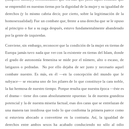
se emprendió en nuestras tierras por la dignidad de la mujer y su igualdad de
derechos (y lo mismo cabria decir, por cierto, sobre la legitimación de la
homosexualidad). Fue un combate que, frente a una derecha que se le opuso
al principio o fue a su zaga después, estuvo fundamentalmente abanderado
por la gente de izquierdas.
Conviene, sin embargo, reconocer que la condición de la mujer en tierras de
Europa jamás tuvo nada que ver con la existente en tierras del Islam, donde
el grado de autonomía femenina se mide por el número, alto o escaso, de
latigazos o pedradas. No por ello dejaba de ser justo y necesario aquel
combate nuestro. Es más, en él —en la concepción del mundo que le
subyace— se encarna uno de los pilares de lo que constituye la cara noble,
la faz hermosa de nuestro tiempo. Porque resulta que nuestra época —éste es
el drama— tiene dos caras absolutamente opuestas: la de nuestra grandeza
potencial y la de nuestra miseria factual, esas dos caras que se entrelazan de
una manera tan insidiosa que todo lo que conforma la primera parece como
si estuviera abocado a convertirse en la contraria. Así, la igualdad de
derechos entre ambos sexos ha acabado conduciendo no sólo al odio