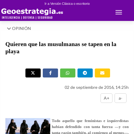
Ir a Versión Clásica o escritorio
Toggle 
OPINIÓN
Quieren que las musulmanas se tapen en la
playa
02 de septiembre de 2016, 14:25h
A+
a-
Todo aquello que feministas e izquierdistas
habían defendido con tanta fuerza —y con
tanta razón también, al comienzo al menos—,