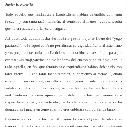
Javier R. Portella
Todo aquello que feministas e izquierdistas habían defendido con tanta
fuerza —y con tanta razón también, al comienzo al menos—, ahora resulta
que no era nada, era filfa, era un engaño.
Así pues, toda aquella lucha destinada a que la mujer se libere del “yugo
patriarcal”, todo aquel combate por afirmar su dignidad frente al machismo
y sus prepotencias, toda aquella defensa de una libertad sexual que pasa por
expresar sin mojigaterías los esplendores del cuerpo y de su desnudez…;
todo aquello, en fin, que feministas e izquierdistas habían defendido con
tanta fuerza —y con tanta razón también, al comienzo al menos—, ahora
resulta que no era nada, era filfa, era un engaño. O sólo eran cuestiones
válidas para las mujeres europeas, no para las musulmanas, los símbolos
vestimentarios de cuya opresión son defendidos hoy por feministas e
izquierdistas a raíz, en particular, de la clamorosa polémica que se ha
desatado en Francia en torno a las mujeres cubiertas con burkas de baño.
Hagamos un poco de historia. Volvamos la vista algunas décadas atrás
(tampoco tantas) y reconozcamos que era más que justo aquel combate que