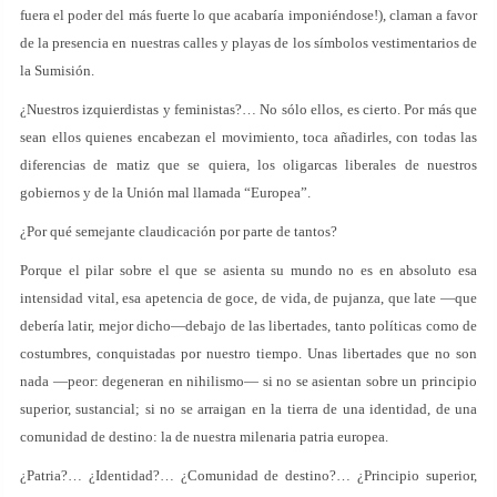
fuera el poder del más fuerte lo que acabaría imponiéndose!), claman a favor
de la presencia en nuestras calles y playas de los símbolos vestimentarios de
la Sumisión.
¿Nuestros izquierdistas y feministas?… No sólo ellos, es cierto. Por más que
sean ellos quienes encabezan el movimiento, toca añadirles, con todas las
diferencias de matiz que se quiera, los oligarcas liberales de nuestros
gobiernos y de la Unión mal llamada “Europea”.
¿Por qué semejante claudicación por parte de tantos?
Porque el pilar sobre el que se asienta su mundo no es en absoluto esa
intensidad vital, esa apetencia de goce, de vida, de pujanza, que late —que
debería latir, mejor dicho—debajo de las libertades, tanto políticas como de
costumbres, conquistadas por nuestro tiempo. Unas libertades que no son
nada —peor: degeneran en nihilismo— si no se asientan sobre un principio
superior, sustancial; si no se arraigan en la tierra de una identidad, de una
comunidad de destino: la de nuestra milenaria patria europea.
¿Patria?… ¿Identidad?… ¿Comunidad de destino?… ¿Principio superior,