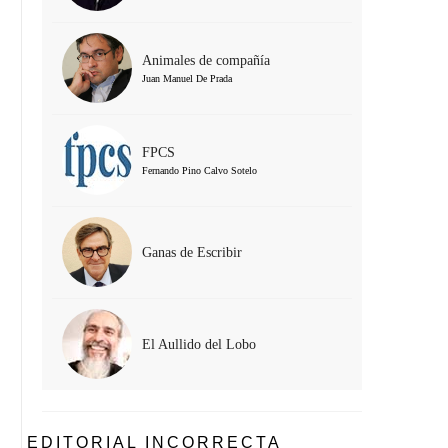
Animales de compañía
Juan Manuel De Prada
FPCS
Fernando Pino Calvo Sotelo
Ganas de Escribir
El Aullido del Lobo
EDITORIAL INCORRECTA