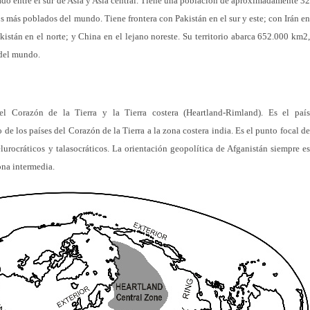
zado entre el sur de Asia y Asia central. Tiene una población de aproximadamente 32
los más poblados del mundo. Tiene frontera con Pakistán en el sur y este; con Irán en
istán en el norte; y China en el lejano noreste. Su territorio abarca 652.000 km2,
 del mundo.
el Corazón de la Tierra y la Tierra costera (Heartland-Rimland). Es el país
de los países del Corazón de la Tierra a la zona costera india. Es el punto focal de
elurocráticos y talasocráticos. La orientación geopolítica de Afganistán siempre es
ona intermedia.