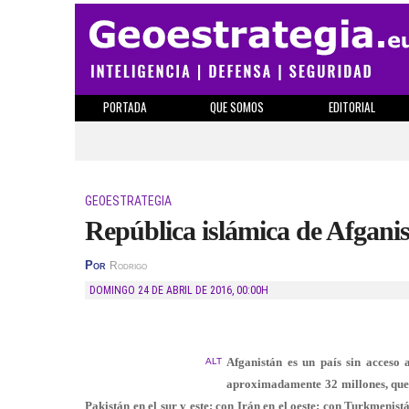
PORTADA
QUE SOMOS
EDITORIAL
GEOESTRATEGIA
República islámica de Afganist
Por
Rodrigo
DOMINGO 24 DE ABRIL DE 2016
,
00:00H
Afganistán es un país sin acceso 
ALT
aproximadamente 32 millones, que l
Pakistán en el sur y este; con Irán en el oeste; con Turkmenistá