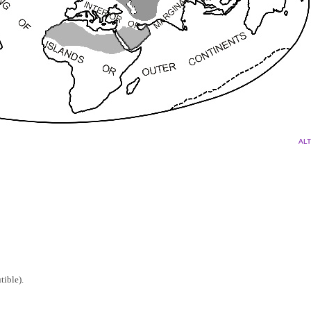
ALT
tible).