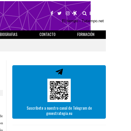
BUSCAR
El tiempo - Tutiempo.net
BIOGRAFIAS
CONTACTO
FORMACIÓN
Suscríbete a nuestro canal de Telegram de
geoestrategia.eu
de
on
io