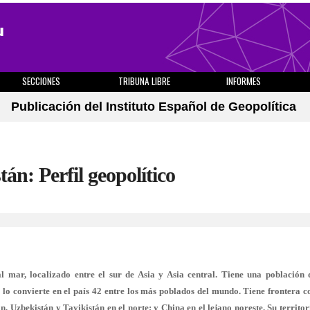
SECCIONES
TRIBUNA LIBRE
INFORMES
Publicación del Instituto Español de Geopolítica
án: Perfil geopolítico
al mar, localizado entre el sur de Asia y Asia central. Tiene una población 
o convierte en el país 42 entre los más poblados del mundo. Tiene frontera c
n, Uzbekistán y Tayikistán en el norte; y China en el lejano noreste. Su territor