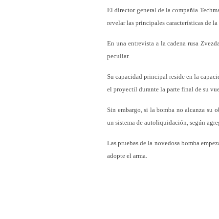
El director general de la compañía Techma
revelar las principales características de l
En una entrevista a la cadena rusa Zvezd
peculiar.
Su capacidad principal reside en la capac
el proyectil durante la parte final de su v
Sin embargo, si la bomba no alcanza su ob
un sistema de autoliquidación, según agre
Las pruebas de la novedosa bomba empezar
adopte el arma.