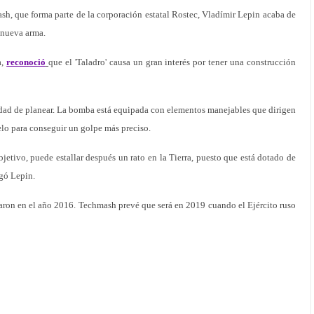
sh, que forma parte de la corporación estatal Rostec, Vladímir Lepin acaba de
a nueva arma.
a,
reconoció
que el 'Taladro' causa un gran interés por tener una construcción
idad de planear. La bomba está equipada con elementos manejables que dirigen
uelo para conseguir un golpe más preciso.
jetivo, puede estallar después un rato en la Tierra, puesto que está dotado de
gó Lepin.
on en el año 2016. Techmash prevé que será en 2019 cuando el Ejército ruso