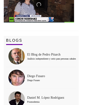
BLOGS
El Blog de Pedro Pitarch
Análisis independiente y serio para personas cabales
Diego Fusaro
Diego Fusaro
Daniel M. López Rodríguez
Posmodernia