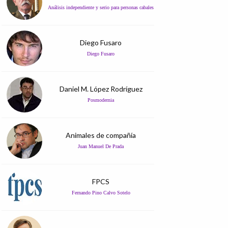
Análisis independiente y serio para personas cabales
Diego Fusaro
Diego Fusaro
Daniel M. López Rodríguez
Posmodernia
Animales de compañía
Juan Manuel De Prada
FPCS
Fernando Pino Calvo Sotelo