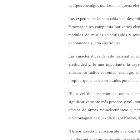
equipos enemigos usados en la guerra elect
Los expertos de la compañía han desarrol
ferromagnética compuesta por varios ele
módulos de misiles teledirigidos y avi
denominada guerra electrónica.
Las características de este material úni
elasticidad y, lo más importante, la ca
armamento radioelectrónico enemigo, ad
propios, que pueden ser usados por el enem
"El nivel de absorción de ondas elect
significativamente más pesados y volumin
efectos de armas radioelectrónicas y pa
electromagnéticas", explicó Ígor Koslov, d
"Hemos creado prácticamente una 'capa de
batalla contra las armas tecnológicas de alt