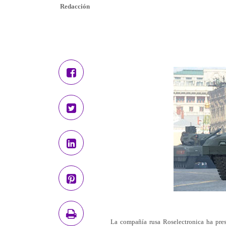
Redacción
La compañía rusa Roselectronica ha pres