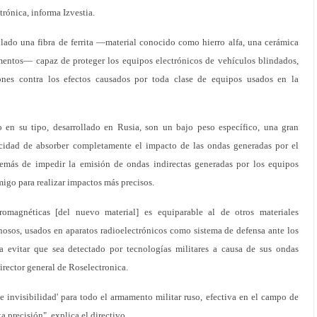
rónica, informa Izvestia.
lado una fibra de ferrita —material conocido como hierro alfa, una cerámica
mentos— capaz de proteger los equipos electrónicos de vehículos blindados,
ones contra los efectos causados por toda clase de equipos usados en la
co en su tipo, desarrollado en Rusia, son un bajo peso específico, una gran
pacidad de absorber completamente el impacto de las ondas generadas por el
emás de impedir la emisión de ondas indirectas generadas por los equipos
igo para realizar impactos más precisos.
romagnéticas [del nuevo material] es equiparable al de otros materiales
osos, usados en aparatos radioelectrónicos como sistema de defensa ante los
ra evitar que sea detectado por tecnologías militares a causa de sus ondas
irector general de Roselectronica.
 invisibilidad' para todo el armamento militar ruso, efectiva en el campo de
a precisión", explica el directivo.