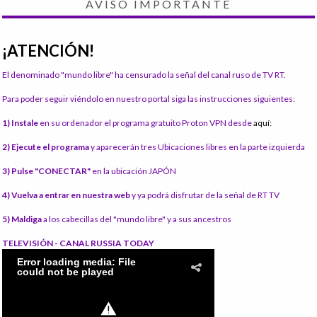
AVISO IMPORTANTE
¡ATENCIÓN!
El denominado "mundo libre" ha censurado la señal del canal ruso de TV RT.
Para poder seguir viéndolo en nuestro portal siga las instrucciones siguientes:
1) Instale
en su ordenador el programa gratuito Proton VPN desde
aquí:
2) Ejecute el programa
y aparecerán tres Ubicaciones libres en la parte izquierda
3) Pulse "CONECTAR"
en la ubicación JAPÓN
4) Vuelva a entrar en nuestra web
y ya podrá disfrutar de la señal de RT TV
5) Maldiga
a los cabecillas del "mundo libre" y a sus ancestros
TELEVISIÓN - CANAL RUSSIA TODAY