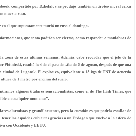
cebook, compartido por Dzhelalov, se produjo también un tiroteo moral cerca
un muerto ruso.
te en el que supuestamente murió un ruso el domingo.
s informaciones, que tanto podrían ser ciertas, como responder a maniobras de
 la zona de estas últimas semanas. Además, cabe recordar que el jefe de la
Plótnitski, resultó herido el pasado sábado 6 de agosto, después de que una
la ciudad de
Lugansk
. El explosivo, equivalente a 15 kgs de TNT de acuerdo
 altura de 1 metro por encima del suelo.
contramos algunos titulares sensacionalistas, como el de The Irish Times, que
sible en cualquier momento”.
ares alarmistas y grandilocuentes, pero la cuestión es que podría estallar de
a tener las espaldas cubiertas gracias a un Erdogan que vuelve a la esfera de
siva con Occidente y EEUU.