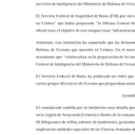
servicios de inteligencia del Ministerio de Defensa de Ucra
El Servicio Federal de Seguridad de Rusia (FSB, por sus s
en Crimea" que había preparado "la Oficina Central de 
oficial ruso, el objetivo de esos ataques eran "infraestruc
Asimismo, esta institución ha anunciado que ha desmante
Defensa de Ucrania que operaba en Crimea. En el marco 
ucranianos que "colaboraban en la preparación de los aten
Central de Inteligencia del Ministerio de Defensa de Ucran
El Servicio Federal de Rusia ha publicado un video que 
varios grupos diversivos de Ucrania que preparaban aten
{youtu
El comunicado emitido por la institución rusa detalla qu
en la región de Armyansk (Crimea) a finales de la semana
40 kilogramos de trilita, además de municiones, granada
emplean las unidades especiales de las Fuerzas Armadas d