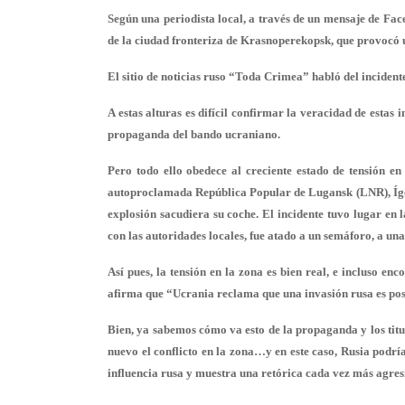
Según una periodista local, a través de un mensaje de Fa
de la ciudad fronteriza de Krasnoperekopsk, que provocó 
El sitio de noticias ruso “Toda Crimea” habló del inciden
A estas alturas es difícil confirmar la veracidad de esta
propaganda del bando ucraniano.
Pero todo ello obedece al creciente estado de tensión en
autoproclamada República Popular de Lugansk (LNR), Ígor 
explosión sacudiera su coche. El incidente tuvo lugar en 
con las autoridades locales, fue atado a un semáforo, a una
Así pues, la tensión en la zona es bien real, e incluso en
afirma que “Ucrania reclama que una invasión rusa es po
Bien, ya sabemos cómo va esto de la propaganda y los titul
nuevo el conflicto en la zona…y en este caso, Rusia podrí
influencia rusa y muestra una retórica cada vez más agre