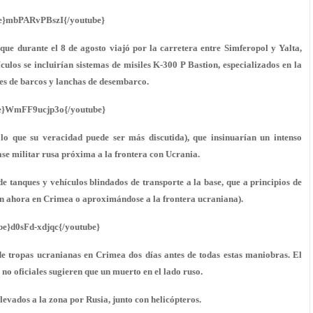
e}mbPARvPBszI{/youtube}
que durante el 8 de agosto viajó por la carretera entre Simferopol y Yalta,
culos se incluirían sistemas de misiles K-300 P Bastion, especializados en la
yes de barcos y
lanchas de desembarco
.
e}WmFF9ucjp3o{/youtube}
lo que su veracidad puede ser más discutida), que insinuarían un intenso
ase militar rusa próxima a la frontera con
Ucrania
.
e tanques y vehículos blindados de transporte a la base, que a principios de
an ahora en
Crimea
o aproximándose a la frontera ucraniana).
be}d0sFd-xdjqc{/youtube}
de tropas ucranianas en Crimea dos días antes de todas estas maniobras. El
no oficiales sugieren que un muerto en el lado ruso.
levados a la zona por Rusia, junto con helicópteros.