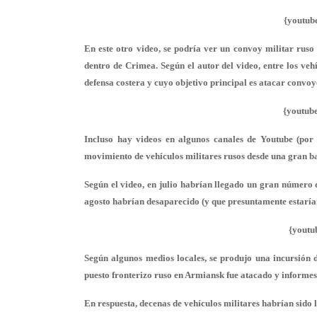
{youtub
En este otro video, se podría ver un convoy militar ruso 
dentro de Crimea. Según el autor del video, entre los vehí
defensa costera y cuyo objetivo principal es atacar convo
{youtub
Incluso hay videos en algunos canales de Youtube (por 
movimiento de vehículos militares rusos desde una gran b
Según el video, en julio habrían llegado un gran número d
agosto habrían desaparecido (y que presuntamente estarí
{youtu
Según algunos medios locales, se produjo una incursión 
puesto fronterizo ruso en Armiansk fue atacado y informes 
En respuesta, decenas de vehículos militares habrían sido l