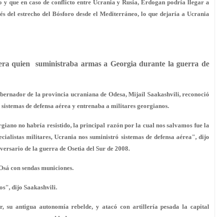
y que en caso de conflicto entre Ucrania y Rusia, Erdogan podría llegar a
és del estrecho del Bósforo desde el Mediterráneo, lo que dejaría a Ucrania
era quien suministraba armas a Georgia durante la guerra de
bernador de la provincia ucraniana de Odesa, Mijaíl Saakashvili, reconoció
s sistemas de defensa aérea y entrenaba a militares georgianos.
giano no habría resistido, la principal razón por la cual nos salvamos fue la
ialistas militares, Ucrania nos suministró sistemas de defensa aérea", dijo
versario de la guerra de Osetia del Sur de 2008.
Osá con sendas municiones.
s", dijo Saakashvili.
, su antigua autonomía rebelde, y atacó con artillería pesada la capital