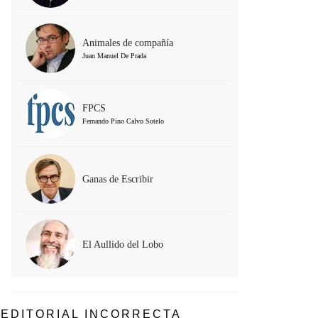
Animales de compañía
Juan Manuel De Prada
FPCS
Fernando Pino Calvo Sotelo
Ganas de Escribir
El Aullido del Lobo
EDITORIAL INCORRECTA