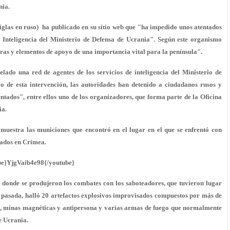
nia.
iglas en ruso) ha publicado en su sitio web que "ha impedido unos atentados
Inteligencia del Ministerio de Defensa de Ucrania". Según este organismo
turas y elementos de apoyo de una importancia vital para la península".
lado una red de agentes de los servicios de inteligencia del Ministerio de
de esta intervención, las autoridades han detenido a ciudadanos rusos y
tados", entre ellos uno de los organizadores, que forma parte de la Oficina
ia.
muestra las municiones que encontró en el lugar en el que se enfrentó con
tados en Crimea.
be}YjgVaib4e98{/youtube}
e donde se produjeron los combates con los saboteadores, que tuvieron lugar
 pasada, halló 20 artefactos explosivos improvisados compuestos por más de
s, minas magnéticas y antipersona y varias armas de fuego que normalmente
e Ucrania.