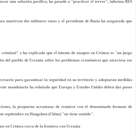
scar una solución pacífica, ha pasado a "practicar el terror", informa RIA
mea murieron dos militares rusos y el presidente de Rusia ha asegurado que
 criminal" y ha explicado que el intento de ataques en Crimea es "un juego
ión del pueblo de Ucrania sobre los problemas económicos que atraviesa ese
ecesario para garantizar la seguridad en su territorio y adoptarán medidas
o, este mandatario ha señalado que Europa y Estados Unidos deben dar pasos
ciones, la propuesta ucraniana de reunirse con el denominado formato de
te septiembre en Hangzhou (China) "no tiene sentido".
uso en Crimea cerca de la frontera con Ucrania