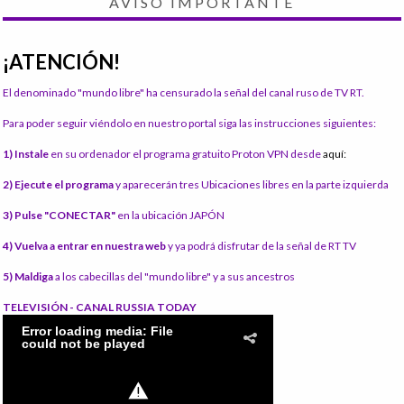
AVISO IMPORTANTE
¡ATENCIÓN!
El denominado "mundo libre" ha censurado la señal del canal ruso de TV RT.
Para poder seguir viéndolo en nuestro portal siga las instrucciones siguientes:
1) Instale
en su ordenador el programa gratuito Proton VPN desde
aquí:
2) Ejecute el programa
y aparecerán tres Ubicaciones libres en la parte izquierda
3) Pulse "CONECTAR"
en la ubicación JAPÓN
4) Vuelva a entrar en nuestra web
y ya podrá disfrutar de la señal de RT TV
5) Maldiga
a los cabecillas del "mundo libre" y a sus ancestros
TELEVISIÓN - CANAL RUSSIA TODAY