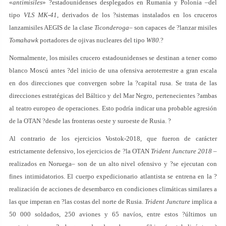
«
antimisiles
» ?estadounidenses desplegados en Rumania y Polonia –del
tipo
VLS MK-41
, derivados de los ?sistemas instalados en los cruceros
lanzamisiles AEGIS de la clase
Ticonderoga
– son capaces de ?lanzar misiles
Tomahawk
portadores de ojivas nucleares del tipo
W80
.?
Normalmente, los misiles crucero estadounidenses se destinan a tener como
blanco Moscú antes ?del inicio de una ofensiva aeroterrestre a gran escala
en dos direcciones que convergen sobre la ?capital rusa. Se trata de las
direcciones estratégicas del Báltico y del Mar Negro, pertenecientes ?ambas
al teatro europeo de operaciones. Esto podría indicar una probable agresión
de la OTAN ?desde las fronteras oeste y suroeste de Rusia. ?
Al contrario de los ejercicios Vostok-2018, que fueron de carácter
estrictamente defensivo, los ejercicios de ?la OTAN
Trident Juncture 2018
–
realizados en Noruega– son de un alto nivel ofensivo y ?se ejecutan con
fines intimidatorios. El cuerpo expedicionario atlantista se entrena en la ?
realización de acciones de desembarco en condiciones climáticas similares a
las que imperan en ?las costas del norte de Rusia.
Trident Juncture
implica a
50 000 soldados, 250 aviones y 65 navíos, entre estos ?últimos un