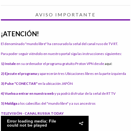
AVISO IMPORTANTE
¡ATENCIÓN!
El denominado "mundo libre" ha censurado la señal del canal ruso de TV RT.
Para poder seguir viéndolo en nuestro portal siga las instrucciones siguientes:
1) Instale
en su ordenador el programa gratuito Proton VPN desde
aquí:
2) Ejecute el programa
y aparecerán tres Ubicaciones libres en la parte izquierda
3) Pulse "CONECTAR"
en la ubicación JAPÓN
4) Vuelva a entrar en nuestra web
y ya podrá disfrutar de la señal de RT TV
5) Maldiga
a los cabecillas del "mundo libre" y a sus ancestros
TELEVISIÓN - CANAL RUSSIA TODAY