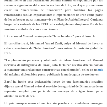
formalmente en una declaración conjunta emitida en septiembre por los
restantes signatarios del acuerdo nuclear de Irán, en el que prometieron
crear un “mecanismo de financiero” para facilitar los pagos
relacionados con las exportaciones e importaciones de Irán como parte
de los esfuerzos para mantener vivo el Plan de Acción Integral Conjunta
luego de la retirada de los EEUU y la subsiguiente reimplantación de las
sanciones unilaterales norteamericanas.
Irán acusa al Mossad de ataques de “falsa bandera” para difamarlo
El canciller iraní, Mohamad Yavad Zarif, culpa al Mossad de llevar a
cabo operaciones de “falsa bandera” para minar la posición global de
Irán.
“La plantación perversa y obstinada de falsas banderas del Mossad
(servicio de inteligencia de Israel) solo fortalece nuestra determinación
a mantener unas relaciones constructivas con el mundo”, se lee en un
tuit
del máximo diplomático persa, publicado la madrugada de este jueves.
Zarif ha hecho esta declaración luego de que funcionarios israelíes
dijeran que el Mossad avisó al servicio de seguridad de Dinamarca de un
supuesto complot, por parte de un noruego de origen iraní, para
atentar en suelo danés.
El país europeo acusó el martes, sin pruebas, al ciudadano noruego-