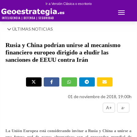
Ir a Versión Clásica o escritorio
Toggle 
ÚLTIMAS NOTICIAS
Rusia y China podrían unirse al mecanismo
financiero europeo dirigido a eludir las
sanciones de EEUU contra Irán
01 de noviembre de 2018, 19:00h
A+
a-
La Unión Europea está considerando invitar a Rusia y China a unirse a
una futura red de pagos alternativos con el proveedor mundial de