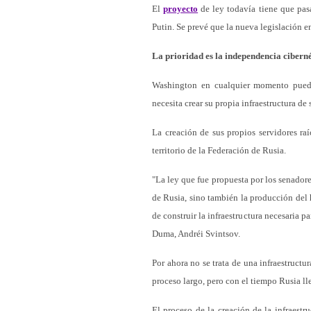
El
proyecto
de ley todavía tiene que pas
Putin. Se prevé que la nueva legislación e
La prioridad es la independencia cibern
Washington en cualquier momento puede o
necesita crear su propia infraestructura de 
La creación de sus propios servidores raí
territorio de la Federación de Rusia.
"La ley que fue propuesta por los senadore
de Rusia, sino también la producción del 
de construir la infraestructura necesaria 
Duma, Andréi Svintsov.
Por ahora no se trata de una infraestruct
proceso largo, pero con el tiempo Rusia lle
El proceso de la creación de la infraestr