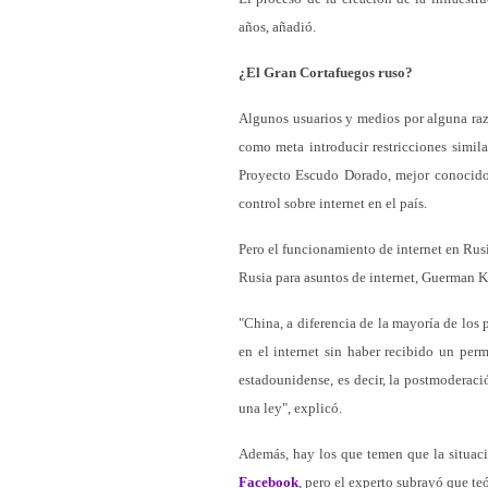
años, añadió.
¿El Gran Cortafuegos ruso?
Algunos usuarios y medios por alguna raz
como meta introducir restricciones simil
Proyecto Escudo Dorado, mejor conocido 
control sobre internet en el país.
Pero el funcionamiento de internet en Rusi
Rusia para asuntos de internet, Guerman 
"China, a diferencia de la mayoría de los 
en el internet sin haber recibido un per
estadounidense, es decir, la postmoderaci
una ley", explicó.
Además, hay los que temen que la situac
Facebook
, pero el experto subrayó que te