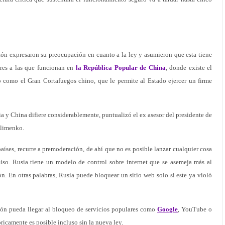
ón expresaron su preocupación en cuanto a la ley y asumieron que esta tiene
ares a las que funcionan en
la República Popular de China
, donde existe el
como el Gran Cortafuegos chino, que le permite al Estado ejercer un firme
a y China difiere considerablemente, puntualizó el ex asesor del presidente de
Klimenko.
países, recurre a premoderación, de ahí que no es posible lanzar cualquier cosa
miso. Rusia tiene un modelo de control sobre internet que se asemeja más al
ón. En otras palabras, Rusia puede bloquear un sitio web solo si este ya violó
ión pueda llegar al bloqueo de servicios populares como
Google
, YouTube o
óricamente es posible incluso sin la nueva ley.