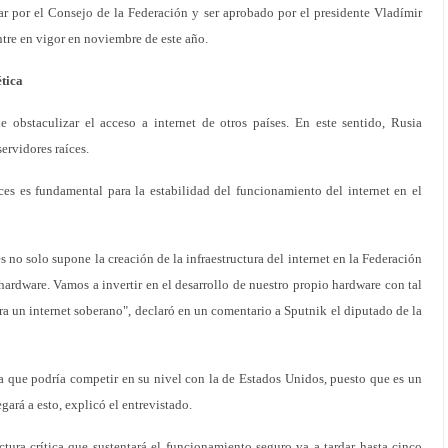
ar por el Consejo de la Federación y ser aprobado por el presidente Vladímir
ntre en vigor en noviembre de este año.
ética
bstaculizar el acceso a internet de otros países. En este sentido, Rusia
servidores raíces.
ces es fundamental para la estabilidad del funcionamiento del internet en el
s no solo supone la creación de la infraestructura del internet en la Federación
hardware. Vamos a invertir en el desarrollo de nuestro propio hardware con tal
para un internet soberano", declaró en un comentario a Sputnik el diputado de la
ura que podría competir en su nivel con la de Estados Unidos, puesto que es un
gará a esto, explicó el entrevistado.
uctura crítica que sustentará el funcionamiento seguro va a tardar hasta cinco