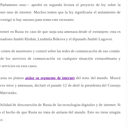
arlamento ruso— aprobó en segunda lectura el proyecto de ley sobre la
nto ruso de internet. Muchos temen que la ley significaría el aislamiento de
investigó si hay razones para temer este escenario.
ternet en Rusia en caso de que surja una amenaza desde el extranjero: esta es
s senadores Andréi Klishás, Liudmila Bókova y el diputado Andréi Lugovoi.
un centro de monitoreo y control sobre las redes de comunicación de uso común.
 de los servicios de comunicación en cualquier situación extraordinaria y
 servicios en esos casos.
Rusia no planea
aislar su segmento de internet
del resto del mundo. Moscú
os retos y amenazas, declaró el pasado 12 de abril la presidenta del Consejo
 Matvienko.
sibilidad de desconexión de Rusia de las tecnologías digitales y de internet. Si
on el hecho de que Rusia no trata de aislarse del mundo. Esto no tiene ningún
ko.