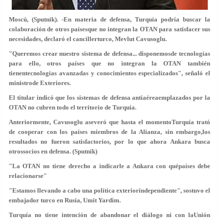
Moscú, (Sputnik). -En materia de defensa, Turquía podría buscar la
colaboración de otros paísesque no integran la OTAN para satisfacer sus
necesidades, declaró el cancillerturco, Mevlut Cavusoglu.
"Queremos crear nuestro sistema de defensa... disponemosde tecnologías
para ello, otros países que no integran la OTAN también
tienentecnologías avanzadas y conocimientos especializados", señaló el
ministrode Exteriores.
El titular indicó que los sistemas de defensa antiaéreaemplazados por la
OTAN no cubren todo el territorio de Turquía.
Anteriormente, Cavusoglu aseveró que hasta el momentoTurquía trató
de cooperar con los países miembros de la Alianza, sin embargo,los
resultados no fueron satisfactorios, por lo que ahora Ankara busca
otrossocios en defensa. (Sputnik)
"La OTAN no tiene derecho a indicarle a Ankara con quépaíses debe
relacionarse"
"Estamos llevando a cabo una política exteriorindependiente", sostuvo el
embajador turco en Rusia, Umit Yardim.
Turquía no tiene intención de abandonar el diálogo ni con laUnión