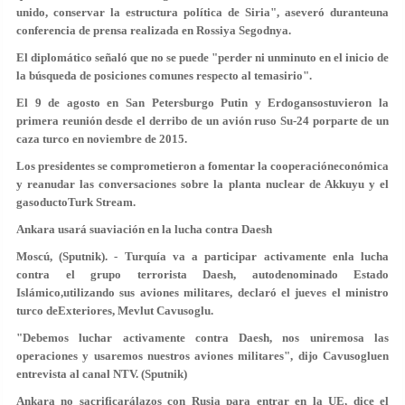
unido, conservar la estructura política de Siria", aseveró duranteuna
conferencia de prensa realizada en Rossiya Segodnya.
El diplomático señaló que no se puede "perder ni unminuto en el inicio de
la búsqueda de posiciones comunes respecto al temasirio".
El 9 de agosto en San Petersburgo Putin y Erdogansostuvieron la
primera reunión desde el derribo de un avión ruso Su-24 porparte de un
caza turco en noviembre de 2015.
Los presidentes se comprometieron a fomentar la cooperacióneconómica
y reanudar las conversaciones sobre la planta nuclear de Akkuyu y el
gasoductoTurk Stream.
Ankara usará suaviación en la lucha contra Daesh
Moscú, (Sputnik). - Turquía va a participar activamente enla lucha
contra el grupo terrorista Daesh, autodenominado Estado
Islámico,utilizando sus aviones militares, declaró el jueves el ministro
turco deExteriores, Mevlut Cavusoglu.
"Debemos luchar activamente contra Daesh, nos uniremosa las
operaciones y usaremos nuestros aviones militares", dijo Cavusogluen
entrevista al canal NTV. (Sputnik)
Ankara no sacrificarálazos con Rusia para entrar en la UE, dice el