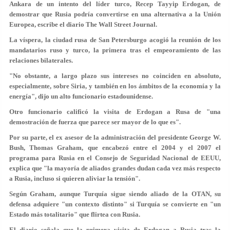
Ankara de un intento del líder turco, Recep Tayyip Erdogan, de
demostrar que Rusia podría convertirse en una alternativa a la Unión
Europea, escribe el diario The Wall Street Journal.
La víspera, la ciudad rusa de San Petersburgo acogió la reunión de los
mandatarios ruso y turco, la primera tras el empeoramiento de las
relaciones bilaterales.
"No obstante, a largo plazo sus intereses no coinciden en absoluto,
especialmente, sobre Siria, y también en los ámbitos de la economía y la
energía", dijo un alto funcionario estadounidense.
Otro funcionario calificó la visita de Erdogan a Rusa de "una
demostración de fuerza que parece ser mayor de lo que es".
Por su parte, el ex asesor de la administración del presidente George W.
Bush, Thomas Graham, que encabezó entre el 2004 y el 2007 el
programa para Rusia en el Consejo de Seguridad Nacional de EEUU,
explica que "la mayoría de aliados grandes dudan cada vez más respecto
a Rusia, incluso si quieren aliviar la tensión".
Según Graham, aunque Turquía sigue siendo aliado de la OTAN, su
defensa adquiere "un contexto distinto" si Turquía se convierte en "un
Estado más totalitario" que flirtea con Rusia.
El diario señala que la primera visita de Erdogan a Rusia tras la