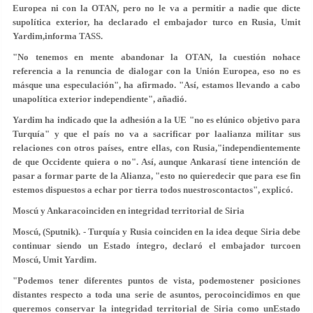
Europea ni con la OTAN, pero no le va a permitir a nadie que dicte
supolítica exterior, ha declarado el embajador turco en Rusia, Umit
Yardim,informa TASS.
"No tenemos en mente abandonar la OTAN, la cuestión nohace
referencia a la renuncia de dialogar con la Unión Europea, eso no es
másque una especulación", ha afirmado. "Así, estamos llevando a cabo
unapolítica exterior independiente", añadió.
Yardim ha indicado que la adhesión a la UE "no es elúnico objetivo para
Turquía" y que el país no va a sacrificar por laalianza militar sus
relaciones con otros países, entre ellas, con Rusia,"independientemente
de que Occidente quiera o no". Así, aunque Ankarasí tiene intención de
pasar a formar parte de la Alianza, "esto no quieredecir que para ese fin
estemos dispuestos a echar por tierra todos nuestroscontactos", explicó.
Moscú y Ankaracoinciden en integridad territorial de Siria
Moscú, (Sputnik). - Turquía y Rusia coinciden en la idea deque Siria debe
continuar siendo un Estado íntegro, declaró el embajador turcoen
Moscú, Umit Yardim.
"Podemos tener diferentes puntos de vista, podemostener posiciones
distantes respecto a toda una serie de asuntos, perocoincidimos en que
queremos conservar la integridad territorial de Siria como unEstado