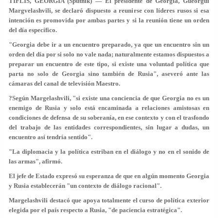
TIFLÍS, GEORGIA (Sputnik) — El presidente de Georgia, Gueorgui
Margvelashvili, se declaró dispuesto a reunirse con líderes rusos si esa
intención es promovida por ambas partes y si la reunión tiene un orden
del día específico.
"Georgia debe ir a un encuentro preparado, ya que un encuentro sin un
orden del día por si solo no vale nada; naturalmente estamos dispuestos a
preparar un encuentro de este tipo, si existe una voluntad política que
parta no solo de Georgia sino también de Rusia", aseveró ante las
cámaras del canal de televisión Maestro.
?Según Margelashvili, "si existe una conciencia de que Georgia no es un
enemigo de Rusia y solo está encaminada a relaciones amistosas en
condiciones de defensa de su soberanía, en ese contexto y con el trasfondo
del trabajo de las entidades correspondientes, sin lugar a dudas, un
encuentro así tendría sentido".
"La diplomacia y la política estriban en el diálogo y no en el sonido de
las armas", afirmó.
El jefe de Estado expresó su esperanza de que en algún momento Georgia
y Rusia establecerán "un contexto de diálogo racional".
Margelashvili destacó que apoya totalmente el curso de política exterior
elegida por el país respecto a Rusia, "de paciencia estratégica".