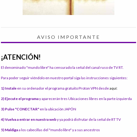
AVISO IMPORTANTE
¡ATENCIÓN!
El denominado "mundo libre" ha censurado la señal del canal ruso de TV RT.
Para poder seguir viéndolo en nuestro portal siga las instrucciones siguientes:
1) Instale
en su ordenador el programa gratuito Proton VPN desde
aquí:
2) Ejecute el programa
y aparecerán tres Ubicaciones libres en la parte izquierda
3) Pulse "CONECTAR"
en la ubicación JAPÓN
4) Vuelva a entrar en nuestra web
y ya podrá disfrutar de la señal de RT TV
5) Maldiga
a los cabecillas del "mundo libre" y a sus ancestros