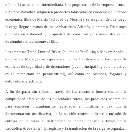
oficina 1) actúa como intermediaria. Los propietarios de la empresa, Ismael
y Ahmed Bayaltun, adquieren productos fabricados en empresas de la “zona
económica libre de Mersin” (ciudad de Mersin) y se aseguran de que luego
la carga llegue a manos de los combatientes. Además, la empresa Tsitrkimya
(ubicada en Estambul y propiedad de Zaur Guliyev) suministra polvo
de aluminio directamente al EIIL.
Las empresas Trend Limited ?irketi (ciudad de ?anl?urfa) y Maxam Anadolu
(ciudad de Malatya) se especializan en la transferencia a terroristas de
espoletas de seguridad y de detonadores (cuyo principal ingrediente activo
es el tetranitrato de pentaeritritol), así como de pistones, fogones y
detonadores eléctricos.
A fin de pasar sin trabas a través de los controles fronterizos, con la
complicidad efectiva de las autoridades turcas, los productos se tramitan
para empresas presuntamente registradas en Jordania e Irak. En la
documentación justificativa, en la sección correspondiente a método de
entrega de la carga al destinatario se indica “tránsito a través de la
República Árabe Siria”. El registro y la tramitación de la carga se organizan