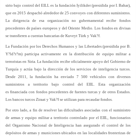
sirio bajo control del EILL es la fundación Iyilikder (presidida por I. Bahar),
que en 2015 despachó alrededor de 25 convoyes con diferentes suministros.
La dirigencia de esa organización no gubernamental recibe fondos
procedentes de países europeos y del Oriente Medio. Los fondos en divisas
se transfieren a cuentas bancarias de Kuveyt Türk y Vak?f.
La Fundación por los Derechos Humanos y las Libertades (presidida por B.
Y?ld?r?m) participa activamente en la distribución de equipo militar a
terroristas en Siria. La fundación recibe oficialmente apoyo del Gobierno de
Turquía y actúa bajo la dirección de los servicios de inteligencia turcos.
Desde 2011, la fundación ha enviado 7 500 vehículos con diversos
suministros a territorio bajo control del EIIL. Esta organización
es financiada con fondos procedentes de fuentes turcas y de otros Estados.
Los bancos turcos Ziraat y Vak?f se utilizan para recaudar fondos.
Por otro lado, a fin de resolver las dificultades asociadas con el suministro
de armas y equipo militar a territorio controlado por el EIIL, funcionarios
del Organismo Nacional de Inteligencia han asegurado el control de los
depósitos de armas y municiones ubicados en las localidades fronterizas de