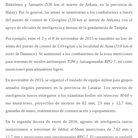
Bükülmez y Sansarin (530 km al sureste de Ankara, en la provincia de
Hatay). Por lo general, las armas se suministran a los combatientes a través
del puesto de control de Cilvegözü (530 km al sureste de Ankara), con el
apoyo de oficiales de inteligencia y fuerzas de la gendarmería de Turquía.
Por ejemplo, entre el 2 y el 8 de noviembre de 2015 se transfirió un lote de
armas del puesto de control de Cilvegözü a la localidad de Atma (310 km al
norte de Damasco). Se suministró a los combatientes de la zona municiones
para sistemas de misiles antitanques
TOW
y lanzagranadas
RPG-7
, así como
municiones para armamento ligero.
En noviembre de 2015, se organizó el traslado de equipo militar para grupos
armados ilegales presentes en la provincia de Latakia. Los servicios de
inteligencia turcos entregaron a los islamistas fusiles sin retroceso
M-60
y
sus municiones, proyectiles de mortero de 82 mm, 23 mm y 12,7 mm,
granadas de mano, instrumentos de comunicación y equipamiento.
En la segunda decena de enero de 2016, agentes de inteligencia turcos
suministraron a terroristas de Jabhat al-Sham municiones de 7.62 mm y
12,7 mm y municiones para lanzagranadas
RPG-7
. El cargamento se trasladó