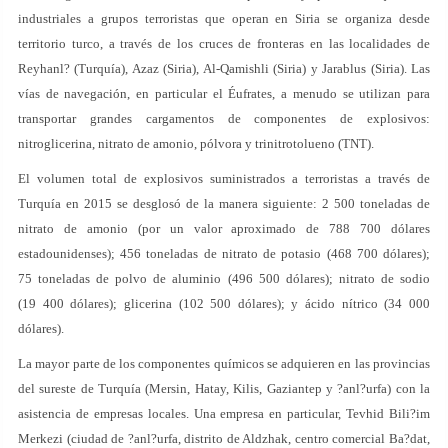
industriales a grupos terroristas que operan en Siria se organiza desde
territorio turco, a través de los cruces de fronteras en las localidades de
Reyhanl? (Turquía), Azaz (Siria), Al-Qamishli (Siria) y Jarablus (Siria). Las
vías de navegación, en particular el Éufrates, a menudo se utilizan para
transportar grandes cargamentos de componentes de explosivos:
nitroglicerina, nitrato de amonio, pólvora y trinitrotolueno (TNT).
El volumen total de explosivos suministrados a terroristas a través de
Turquía en 2015 se desglosó de la manera siguiente: 2 500 toneladas de
nitrato de amonio (por un valor aproximado de 788 700 dólares
estadounidenses); 456 toneladas de nitrato de potasio (468 700 dólares);
75 toneladas de polvo de aluminio (496 500 dólares); nitrato de sodio
(19 400 dólares); glicerina (102 500 dólares); y ácido nítrico (34 000
dólares).
La mayor parte de los componentes químicos se adquieren en las provincias
del sureste de Turquía (Mersin, Hatay, Kilis, Gaziantep y ?anl?urfa) con la
asistencia de empresas locales. Una empresa en particular, Tevhid Bili?im
Merkezi (ciudad de ?anl?urfa, distrito de Aldzhak, centro comercial Ba?dat,