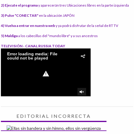
2) Ejecute el programa
y aparecerán tres Ubicaciones libres en la parte izquierda
3) Pulse "CONECTAR"
en la ubicación JAPÓN
4) Vuelva a entrar en nuestra web
y ya podrá disfrutar de la señal de RT TV
5) Maldiga
a los cabecillas del "mundo libre" y a sus ancestros
TELEVISIÓN - CANAL RUSSIA TODAY
EDITORIAL INCORRECTA