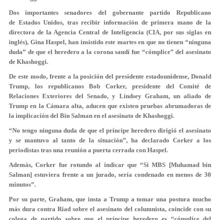
Dos importantes senadores del gobernante partido Republicano
de Estados Unidos, tras recibir información de primera mano de la
directora de la Agencia Central de Inteligencia (CIA, por sus siglas en
inglés), Gina Haspel, han insistido este martes en que no tienen “ninguna
duda” de que el heredero a la corona saudí fue “cómplice” del asesinato
de Khashoggi.
De este modo, frente a la posición del presidente estadounidense, Donald
Trump, los republicanos Bob Corker, presidente del Comité de
Relaciones Exteriores del Senado, y Lindsey Graham, un aliado de
Trump en la Cámara alta, aducen que
existen pruebas abrumadoras de
la implicación del Bin Salman en el asesinato de Khashoggi.
“No tengo ninguna duda de que el príncipe heredero dirigió el asesinato
y se mantuvo al tanto de la situación”, ha declarado Corker a los
periodistas tras una reunión a puerta cerrada con Haspel.
Además, Corker fue rotundo al indicar que “Si MBS [Muhamad bin
Salman] estuviera frente a un jurado, sería condenado en menos de 30
minutos”.
Por su parte, Graham, que insta a Trump a tomar una postura mucho
más dura contra Riad sobre el asesinato del columnista, coincide con su
colega de partido sobre que el príncipe heredero es “cómplice del