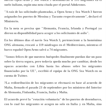
suelo italiano, según una nota citada por el portal Adnkronos.
"A raíz de las solicitudes planteadas, a Open Arms y Sea Watch 3 fueron
asignados los puertos de Messina y Taranto respectivamente", declaró el
Ministerio.
En la nota se precisa que "Alemania, Francia, Irlanda y Portugal ya
dieron su disponibilidad para acoger a los solicitantes de asilo".
En los últimos días el navío Sea Watch 3, perteneciente a la homónima
ONG alemana,
rescató a 119 náufragos en el Mediterráneo
, mientras el
barco español Open Arms salvó a 74 migrantes.
"Somos felices de que nuestros huéspedes finalmente puedan dar un paso
sobre la tierra segura, pero todavía queda mucho por cambiar, desde los
opacos acuerdos con Libia hasta los abusos sobre los migrantes
financiados por la UE", escribió el equipo de la ONG Sea Watch en su
cuenta de Twitter.
?La redistribución de los migrantes se efectuará
en base al acuerdo de
Malta
, firmado el pasado 23 de septiembre por los ministros del Interior
de Alemania, Finlandia, Francia, Italia y Malta.
El acuerdo prevé la "rotación voluntaria" de los puertos de desembarco,
con lo cual los migrantes se acogen no solo en Italia y en Malta, sino