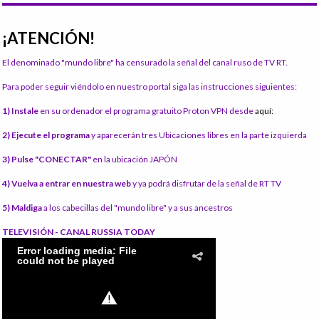
¡ATENCIÓN!
El denominado "mundo libre" ha censurado la señal del canal ruso de TV RT.
Para poder seguir viéndolo en nuestro portal siga las instrucciones siguientes:
1) Instale
en su ordenador el programa gratuito Proton VPN desde
aquí:
2) Ejecute el programa
y aparecerán tres Ubicaciones libres en la parte izquierda
3) Pulse "CONECTAR"
en la ubicación JAPÓN
4) Vuelva a entrar en nuestra web
y ya podrá disfrutar de la señal de RT TV
5) Maldiga
a los cabecillas del "mundo libre" y a sus ancestros
TELEVISIÓN - CANAL RUSSIA TODAY