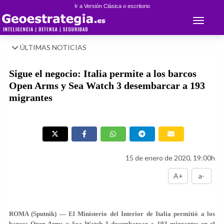
Ir a Versión Clásica o escritorio
Toggle 
ÚLTIMAS NOTICIAS
Sigue el negocio: Italia permite a los barcos
Open Arms y Sea Watch 3 desembarcar a 193
migrantes
15 de enero de 2020, 19:00h
A+
a-
ROMA (Sputnik) — El Ministerio del Interior de Italia permitió a los
barcos Open Arms y Sea Watch 3 desembarcar a 193 migrantes en el