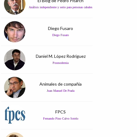
El Blog de Pedro Pitarch
Análisis independiente y serio para personas cabales
Diego Fusaro
Diego Fusaro
Daniel M. López Rodríguez
Posmodernia
Animales de compañía
Juan Manuel De Prada
FPCS
Fernando Pino Calvo Sotelo