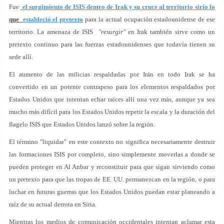
Fue
el surgimiento de ISIS dentro de Irak y su cruce al territorio sirio lo
que
estableció el pretexto
para la actual ocupación estadounidense de ese
territorio. La amenaza de ISIS
"resurgir"
en Irak también sirve como un
pretexto continuo para las fuerzas estadounidenses que todavía tienen su
sede allí.
El aumento de las milicias respaldadas por Irán en todo Irak se ha
convertido en un potente contrapeso para los elementos respaldados por
Estados Unidos que intentan echar raíces allí una vez más, aunque ya sea
mucho más difícil para los Estados Unidos repetir la escala y la duración del
flagelo ISIS que Estados Unidos lanzó sobre la región.
El término "liquidar" en este contexto no significa necesariamente destruir
las formaciones ISIS por completo, sino simplemente moverlas a donde se
pueden proteger en Al Anbar y reconstituir para que sigan sirviendo como
un pretexto para que las tropas de EE. UU. permanezcan en la región, o para
luchar en futuras guerras que los Estados Unidos puedan estar planeando a
raíz de su actual derrota en Siria.
Mientras los medios de comunicación occidentales intentan aclamar esta