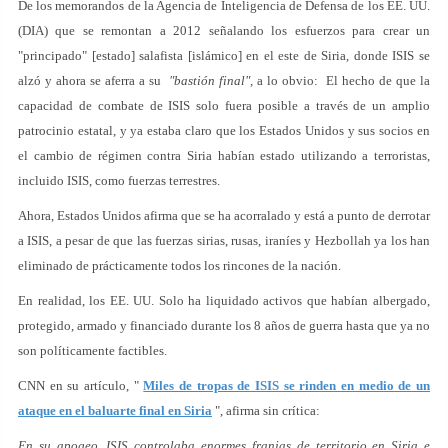
De los memorandos de la Agencia de Inteligencia de Defensa de los EE. UU.
(DIA) que se remontan a 2012 señalando los esfuerzos para crear un
"principado" [estado] salafista [islámico] en el este de Siria, donde ISIS se
alzó y ahora se aferra a su
"bastión final",
a lo obvio: El hecho de que la
capacidad de combate de ISIS solo fuera posible a través de un amplio
patrocinio estatal, y ya estaba claro que los Estados Unidos y sus socios en
el cambio de régimen contra Siria habían estado utilizando a terroristas,
incluido ISIS, como fuerzas terrestres.
Ahora, Estados Unidos afirma que se ha acorralado y está a punto de derrotar
a ISIS, a pesar de que las fuerzas sirias, rusas, iraníes y Hezbollah ya los han
eliminado de prácticamente todos los rincones de la nación.
En realidad, los EE. UU. Solo ha liquidado activos que habían albergado,
protegido, armado y financiado durante los 8 años de guerra hasta que ya no
son políticamente factibles.
CNN en su artículo, "
Miles de tropas de ISIS se rinden en medio de un
ataque en el baluarte final en Siria
", afirma sin crítica:
En su apogeo, ISIS controlaba enormes franjas de territorio en Siria e