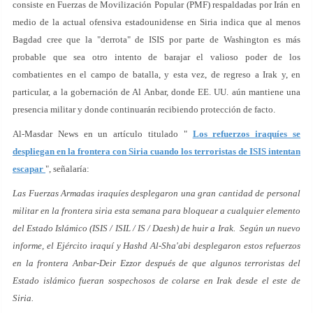
consiste en Fuerzas de Movilización Popular (PMF) respaldadas por Irán en
medio de la actual ofensiva estadounidense en Siria indica que al menos
Bagdad cree que la "derrota" de ISIS por parte de Washington es más
probable que sea otro intento de barajar el valioso poder de los
combatientes en el campo de batalla, y esta vez, de regreso a Irak y, en
particular, a la gobernación de Al Anbar, donde EE. UU. aún mantiene una
presencia militar y donde continuarán recibiendo protección de facto.
Al-Masdar News en un artículo titulado "
Los refuerzos iraquíes se
despliegan en la frontera con Siria cuando los terroristas de ISIS intentan
escapar
", señalaría:
Las Fuerzas Armadas iraquíes desplegaron una gran cantidad de personal
militar en la frontera siria esta semana para bloquear a cualquier elemento
del Estado Islámico (ISIS / ISIL / IS / Daesh) de huir a Irak. Según un nuevo
informe, el Ejército iraquí y Hashd Al-Sha'abi desplegaron estos refuerzos
en la frontera Anbar-Deir Ezzor después de que algunos terroristas del
Estado islámico fueran sospechosos de colarse en Irak desde el este de
Siria.