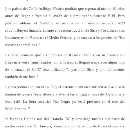
Los países del Golfo Arábigo-Pérsico tendrán que esperar al menos 10 años
antes de llegar a ?recibir el avión de guerra estadounidense
F-35
. Pero
podrían obtener el
Su-57
y el sistema de ?misiles antiaéreos
S-400
si contribuyen financieramente a la reconstrucción de Siria y ?se alinean tras
los intereses de Rusia en el Medio Oriente, y en cuanto a los precios de ?los
recursos energéticos. ?
Es poco probable que los intereses de Rusia en Siria y en su frontera sur
lleguen a verse ?amenazados. Sin embargo, si llegase a aparecer algún tipo
de amenaza, el
Su-57
será utilizado ?a partir de Siria y, probablemente,
también desde Irán. ?
Egipto podría adquirir el
Su-57
y el sistema de misiles antiaéreos
S-400
si la
marina de guerra ?rusa deseara volver a las antiguas bases de Alejandría y
Port Said. La flota rusa del Mar Negro ya ?está presente en el este del
Mediterráneo. ?
Si Estados Unidos sale del Tratado INF y despliega misiles nucleares de
mediano alcance ?en Europa, Venezuela podría recibir de Rusia el
Su-57
y