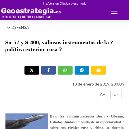
Ir a Versión Clásica o escritorio
Toggle 
DEFENSA
Su-57 y S-400, valiosos instrumentos de la ?
política exterior rusa ?
13 de enero de 2019, 20:00h
A+
a-
Bajo las administraciones Bush y Obama,
Estados Unidos, imbuido de su superioridad ?
sobre sus rivales ruso y chino, se durmió