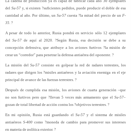
La cadena de producción ya es capaz de fabricar cada año 30 ejemplares
del
Su-57
y, si existen ?suficientes pedidos, puede producir el doble de esa
cantidad al año. Por último, un
Su-57
cuesta ?la mitad del precio de un
F-
35
. ?
A pesar de todo lo anterior, Rusia pondrá en servicio sólo 12 ejemplares
del
Su-57
de aquí al 2020. ?Según Rusia, esa decisión se debe a su
concepción defensiva, que atribuye a los aviones furtivos ?la misión de
crear un “corredor” para penetrar la defensa antiaérea del oponente. ?
La misión del
Su-57
consiste en golpear la red de radares terrestres, los
radares que dirigen los ?misiles antiaéreos y la aviación enemiga en el eje
principal de avance de las fuerzas terrestres. ?
Después de cumplida esa misión, los aviones de cuarta generación –que
no son furtivos pero que ?llevan 5 veces más armamento que el
Su-57
–
gozan de total libertad de acción contra los ?objetivos terrestres. ?
En mi opinión, Rusia está guardando el
Su-57
y el sistema de misiles
antiaéreos
S-400
como ?moneda de cambio para promover sus intereses
en materia de política exterior. ?