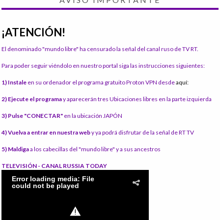
¡ATENCIÓN!
El denominado "mundo libre" ha censurado la señal del canal ruso de TV RT.
Para poder seguir viéndolo en nuestro portal siga las instrucciones siguientes:
1) Instale
en su ordenador el programa gratuito Proton VPN desde
aquí:
2) Ejecute el programa
y aparecerán tres Ubicaciones libres en la parte izquierda
3) Pulse "CONECTAR"
en la ubicación JAPÓN
4) Vuelva a entrar en nuestra web
y ya podrá disfrutar de la señal de RT TV
5) Maldiga
a los cabecillas del "mundo libre" y a sus ancestros
TELEVISIÓN - CANAL RUSSIA TODAY