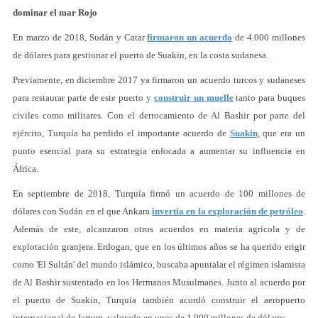
dominar el mar Rojo
En marzo de 2018, Sudán y Catar
firmaron un acuerdo
de 4.000 millones
de dólares para gestionar el puerto de Suakin, en la costa sudanesa.
Previamente, en diciembre 2017 ya firmaron un acuerdo turcos y sudaneses
para restaurar parte de este puerto y
construir un muelle
tanto para buques
civiles como militares. Con el derrocamiento de Al Bashir por parte del
ejército, Turquía ha perdido el importante acuerdo de
Suakin
, que era un
punto esencial para su estrategia enfocada a aumentar su influencia en
África.
En septiembre de 2018, Turquía firmó un acuerdo de 100 millones de
dólares con Sudán en el que Ankara
invertía en la exploración de petróleo
.
Además de este, alcanzaron otros acuerdos en materia agrícola y de
explotación granjera. Erdogan, que en los últimos años se ha querido erigir
como 'El Sultán' del mundo islámico, buscaba apuntalar el régimen islamista
de Al Bashir sustentado en los Hermanos Musulmanes. Junto al acuerdo por
el puerto de Suakin, Turquía también acordó construir el aeropuerto
internacional de Jartum, valorado en unos de 1.000 millones de dólares.