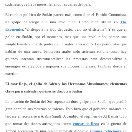
sudanesa, que lleva meses llenando las calles del país.
El cambio político de Sudán parece más, como dice el Partido Comunista,
un golpe palaciego que una revolución. Como bien titulan en
The
Economist
, "el déspota ha sido depuesto, pero no el sistema". Y es que el
golpe en Sudán, por el momento, más que una revolución, parece una
simple transferencia de poder de un autoritario a otro. Los periodistas que
hablan de una nueva 'Primavera árabe' solo aciertan en una cosa: hay
quienes intentan instrumentalizar las protestas para desestabilizar a
enemigos estratégicos e imponer sus propios intereses. También desde el
exterior.
El mar Rojo, el golfo de Adén y los Hermanos Musulmanes; elementos
clave para entender quiénes se disputan Sudán
La creación de Sudán del Sur supuso un duro golpe para Sudán, que perdió
gran parte de sus recursos petroleros. Esto hizo que el gobierno sudanés no
tardase en acercarse a Arabia Saudí. A cambio, el régimen de Al Bashir tuvo
que tomar decisiones arriesgadas, como
entrar de lleno
en la guerra de
Yemen a cambio de una buena suma de dinero o
romper relaciones
en