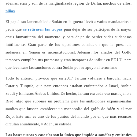
además, eran y son de la marginalizada región de Darfur, muchos de ellos,
niños
.
El papel tan lamentable de Sudán en la guerra llevó a varios mandatarios a
pedir que
se retirasen las tropas
para dejar de ser partícipes de la mayor
crisis humanitaria del momento y para dejar de perder vidas sudanesas
inútilmente. Gran parte de los opositores consideran que la presencia
sudanesa en Yemen es inconstitucional. Además, los aliados del Golfo
tampoco cumplían sus promesas y eran incapaces de influir en EE.UU. para
que levantase las sanciones contra Sudán por su apoyo al terrorismo.
Todo lo anterior provocó que en 2017 Jartum volviese a bascular hacia
Catar y Turquía, que para entonces estaban enfrentados a Israel, Arabia
Saudí y Emiratos Árabes Unidos. De hecho, Jartum era cada vez más lejano a
Riad, algo que suponía un problema para las ambiciones expansionistas
saudíes que buscan establecer un monopolio del golfo de Adén y el mar
Rojo. Este mar es uno de los puntos del mundo por el que más recursos
circulan anualmente, y Adén, su entrada.
Las bases turcas y cataríes son lo único que impide a saudíes y emiratíes