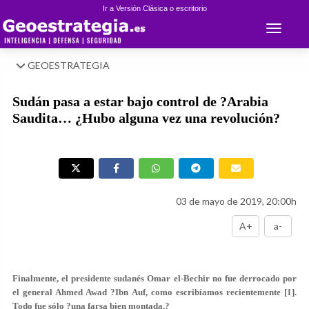
Ir a Versión Clásica o escritorio
Toggle 
GEOESTRATEGIA
Sudán pasa a estar bajo control de ?Arabia
Saudita… ¿Hubo alguna vez una revolución?
03 de mayo de 2019, 20:00h
A+
a-
Finalmente, el presidente sudanés Omar el-Bechir no fue derrocado por
el general Ahmed Awad ?Ibn Auf, como escribíamos recientemente [1].
Todo fue sólo ?una farsa bien montada.?