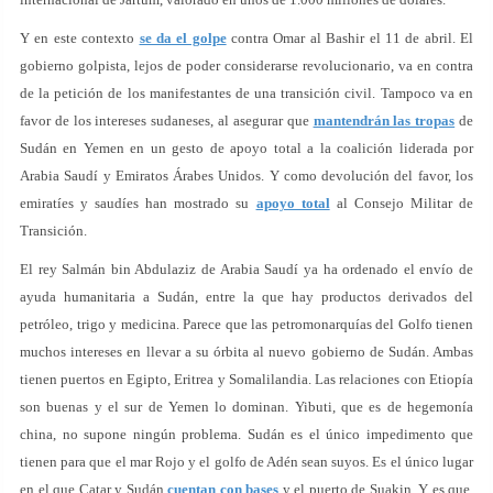
Y en este contexto
se da el golpe
contra Omar al Bashir el 11 de abril. El
gobierno golpista, lejos de poder considerarse revolucionario, va en contra
de la petición de los manifestantes de una transición civil. Tampoco va en
favor de los intereses sudaneses, al asegurar que
mantendrán las tropas
de
Sudán en Yemen en un gesto de apoyo total a la coalición liderada por
Arabia Saudí y Emiratos Árabes Unidos. Y como devolución del favor, los
emiratíes y saudíes han mostrado su
apoyo total
al Consejo Militar de
Transición.
El rey Salmán bin Abdulaziz de Arabia Saudí ya ha ordenado el envío de
ayuda humanitaria a Sudán, entre la que hay productos derivados del
petróleo, trigo y medicina. Parece que las petromonarquías del Golfo tienen
muchos intereses en llevar a su órbita al nuevo gobierno de Sudán. Ambas
tienen puertos en Egipto, Eritrea y Somalilandia. Las relaciones con Etiopía
son buenas y el sur de Yemen lo dominan. Yibuti, que es de hegemonía
china, no supone ningún problema. Sudán es el único impedimento que
tienen para que el mar Rojo y el golfo de Adén sean suyos. Es el único lugar
en el que Catar y Sudán
cuentan con bases
y el puerto de Suakin. Y es que,