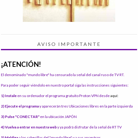
AVISO IMPORTANTE
¡ATENCIÓN!
El denominado "mundo libre" ha censurado la señal del canal ruso de TV RT.
Para poder seguir viéndolo en nuestro portal siga las instrucciones siguientes:
1) Instale
en su ordenador el programa gratuito Proton VPN desde
aquí:
2) Ejecute el programa
y aparecerán tres Ubicaciones libres en la parte izquierda
3) Pulse "CONECTAR"
en la ubicación JAPÓN
4) Vuelva a entrar en nuestra web
y ya podrá disfrutar de la señal de RT TV
5) Maldiga
a los cabecillas del "mundo libre" y a sus ancestros