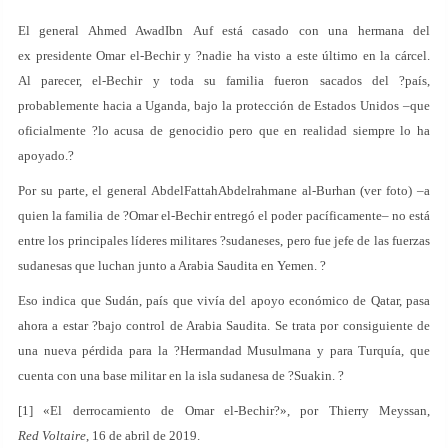
El general Ahmed AwadIbn Auf está casado con una hermana del
ex presidente Omar el-Bechir y ?nadie ha visto a este último en la cárcel.
Al parecer, el-Bechir y toda su familia fueron sacados del ?país,
probablemente hacia a Uganda, bajo la protección de Estados Unidos –que
oficialmente ?lo acusa de genocidio pero que en realidad siempre lo ha
apoyado.?
Por su parte, el general AbdelFattahAbdelrahmane al-Burhan (ver foto) –a
quien la familia de ?Omar el-Bechir entregó el poder pacíficamente– no está
entre los principales líderes militares ?sudaneses, pero fue jefe de las fuerzas
sudanesas que luchan junto a Arabia Saudita en Yemen. ?
Eso indica que Sudán, país que vivía del apoyo económico de Qatar, pasa
ahora a estar ?bajo control de Arabia Saudita. Se trata por consiguiente de
una nueva pérdida para la ?Hermandad Musulmana y para Turquía, que
cuenta con una base militar en la isla sudanesa de ?Suakin. ?
[1] «El derrocamiento de Omar el-Bechir?», por Thierry Meyssan,
Red Voltaire
, 16 de abril de 2019.