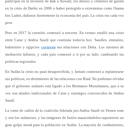
participar en la invasión de Irak a Kuwait, los abusos y crímenes de guerra
en la crisis de Darfur en 2006 o haber protegido a extremistas como Osama
bin Laden, dañaron fuertemente la economía del país. La crisis era cada vez
peor.
Pero en 2017 la cuestión comenzó a torcerse. En verano estalló una crisis
entre Catar y Arabia Saudí que continúa todavía hoy. Saudíes, emiratíes,
bahreiníes y egipcios
cortaron
sus relaciones con Doha. Los intentos de
mediación fallaron, y cada país comenzó a ir por su lado, cambiando las
políticas regionales.
En Sudán la crisis no pasó desapercibida, y Jartum comienzó a replantearse
sus políticas, en detrimiento de las relaciones con Riad. No podemos olvidar
que el gobierno sudanés está ligado a los Hermanos Musulmanes, que a su
vez son aliados tradicionales de Catar y enemigos convencidos de Arabia
Saudí.
La carne de cañón de la coalición liderada por Arabia Saudí en Yemen eran
y son los sudaneses, y las imágenes de hutíes masacrándolos supusieron un
gran golpe moral para la población en Sudán. La mayoría de combatientes,