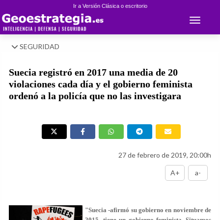
Ir a Versión Clásica o escritorio
Toggle 
SEGURIDAD
Suecia registró en 2017 una media de 20
violaciones cada día y el gobierno feminista
ordenó a la policía que no las investigara
27 de febrero de 2019, 20:00h
A+
a-
"Suecia -afirmó su gobierno en noviembre de
2015- tiene un gobierno feminista. Situamos