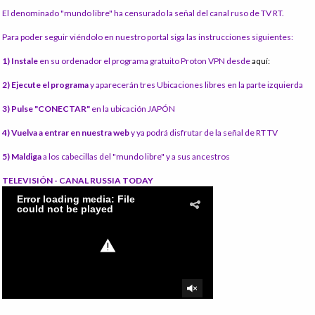
El denominado "mundo libre" ha censurado la señal del canal ruso de TV RT.
Para poder seguir viéndolo en nuestro portal siga las instrucciones siguientes:
1) Instale
en su ordenador el programa gratuito Proton VPN desde
aquí:
2) Ejecute el programa
y aparecerán tres Ubicaciones libres en la parte izquierda
3) Pulse "CONECTAR"
en la ubicación JAPÓN
4) Vuelva a entrar en nuestra web
y ya podrá disfrutar de la señal de RT TV
5) Maldiga
a los cabecillas del "mundo libre" y a sus ancestros
TELEVISIÓN - CANAL RUSSIA TODAY