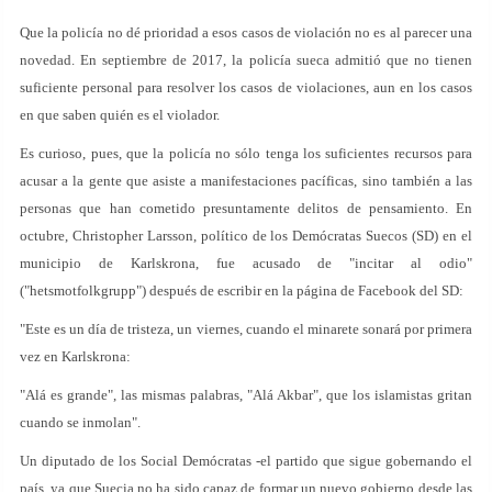
Que la policía no dé prioridad a esos casos de violación no es al parecer una
novedad. En septiembre de 2017, la policía sueca admitió que no tienen
suficiente personal para resolver los casos de violaciones, aun en los casos
en que saben quién es el violador.
Es curioso, pues, que la policía no sólo tenga los suficientes recursos para
acusar a la gente que asiste a manifestaciones pacíficas, sino también a las
personas que han cometido presuntamente delitos de pensamiento. En
octubre, Christopher Larsson, político de los Demócratas Suecos (SD) en el
municipio de Karlskrona, fue acusado de "incitar al odio"
("hetsmotfolkgrupp") después de escribir en la página de Facebook del SD:
"Este es un día de tristeza, un viernes, cuando el minarete sonará por primera
vez en Karlskrona:
"Alá es grande", las mismas palabras, "Alá Akbar", que los islamistas gritan
cuando se inmolan".
Un diputado de los Social Demócratas ­-el partido que sigue gobernando el
país, ya que Suecia no ha sido capaz de formar un nuevo gobierno desde las