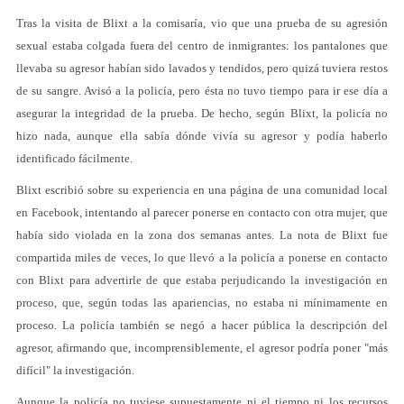
Tras la visita de Blixt a la comisaría, vio que una prueba de su agresión
sexual estaba colgada fuera del centro de inmigrantes: los pantalones que
llevaba su agresor habían sido lavados y tendidos, pero quizá tuviera restos
de su sangre. Avisó a la policía, pero ésta no tuvo tiempo para ir ese día a
asegurar la integridad de la prueba. De hecho, según Blixt, la policía no
hizo nada, aunque ella sabía dónde vivía su agresor y podía haberlo
identificado fácilmente.
Blixt escribió sobre su experiencia en una página de una comunidad local
en Facebook, intentando al parecer ponerse en contacto con otra mujer, que
había sido violada en la zona dos semanas antes. La nota de Blixt fue
compartida miles de veces, lo que llevó a la policía a ponerse en contacto
con Blixt para advertirle de que estaba perjudicando la investigación en
proceso, que, según todas las apariencias, no estaba ni mínimamente en
proceso. La policía también se negó a hacer pública la descripción del
agresor, afirmando que, incomprensiblemente, el agresor podría poner "más
difícil" la investigación.
Aunque la policía no tuviese supuestamente ni el tiempo ni los recursos