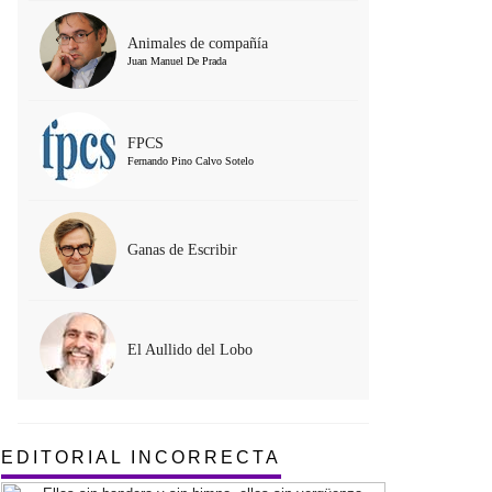
Animales de compañía
Juan Manuel De Prada
FPCS
Fernando Pino Calvo Sotelo
Ganas de Escribir
El Aullido del Lobo
EDITORIAL INCORRECTA