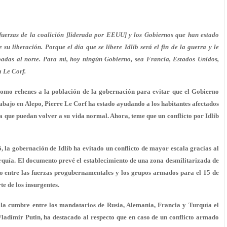
 fuerzas de la coalición [liderada por EEUU] y los Gobiernos que han estado
su liberación. Porque el día que se libere Idlib será el fin de la guerra y le
padas al norte. Para mí, hoy ningún Gobierno, sea Francia, Estados Unidos,
a Le Corf.
 como rehenes a la población de la gobernación para evitar que el Gobierno
trabajo en Alepo, Pierre Le Corf ha estado ayudando a los habitantes afectados
ra que puedan volver a su vida normal. Ahora, teme que un conflicto por Idlib
, la gobernación de Idlib ha evitado un conflicto de mayor escala gracias al
rquía. El documento prevé el establecimiento de una zona desmilitarizada de
cto entre las fuerzas progubernamentales y los grupos armados para el 15 de
e de los insurgentes.
á la cumbre entre los mandatarios de Rusia, Alemania, Francia y Turquía el
ladímir Putin, ha destacado al respecto que en caso de un conflicto armado