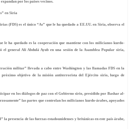
e expandan por los países vecinos.
s” en Siria
ias (FDS) es el único “As” que le ha quedado a EE.UU. en Siria, observa el
que le ha quedado es la cooperación que mantiene con los milicianos kurdo-
có el general Ali Abdulá Ayub en una sesión de la Asamblea Popular siria,
eración militar” llevada a cabo entre Washington y las llamadas FDS en la
l próximo objetivo de la misión antiterrorista del Ejército sirio, luego de
cipar en los diálogos de paz con el Gobierno sirio, presidido por Bashar al-
forzosamente” las partes que controlan los milicianos kurdo-árabes, apoyados
” la presencia de las fuerzas estadounidenses y británicas en este país árabe,