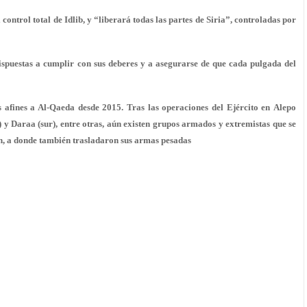
ntrol total de Idlib, y “liberará todas las partes de Siria”, controladas por
 dispuestas a cumplir con sus deberes y a asegurarse de que cada pulgada del
s afines a Al-Qaeda desde 2015. Tras las operaciones del Ejército en Alepo
l) y Daraa (sur), entre otras, aún existen grupos armados y extremistas que se
ón, a donde también trasladaron sus armas pesadas