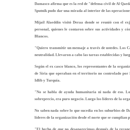
Damasco afirma que es la red de "defensa civil de Al Qaed
Sputnik pudo dar una mirada al interior de las operaciones 
Mijaíl Alaeddin visitó Deraa donde se reunió con el e
personal, quienes le contaron sobre sus actividades y cóm
Blancos.
"Quiero transmitir un mensaje a través de ustedes. Los C
neutralidad. Llevaron a cabo las tareas establecidas y l
Según el ex casco blanco, los representantes de la organi
de Siria que operaban en el territorio no controlado por
Idlib y Turquía.
"No se habla de ayuda humanitaria ni nada de eso. Lo
sobreprecio, era puro negocio. Luego los líderes de la org
No saben nada sobre lo que sucedía en los suburbios de Da
líderes de la organización desde el norte que se cumplían 
"El hecho de que no desaparecimos después de la reconc