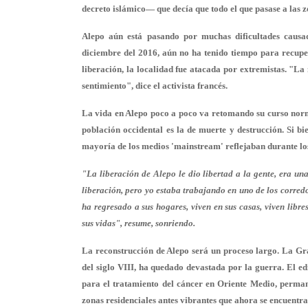
decreto islámico— que decía que todo el que pasase a las 
Alepo aún está pasando por muchas dificultades causad
diciembre del 2016, aún no ha tenido tiempo para recuper
liberación, la localidad fue atacada por extremistas. "La
sentimiento", dice el activista francés.
La vida en Alepo poco a poco va retomando su curso nor
población occidental es la de muerte y destrucción. Si bi
mayoría de los medios 'mainstream' reflejaban durante los
"La liberación de Alepo le dio libertad a la gente, era un
liberación, pero yo estaba trabajando en uno de los corredo
ha regresado a sus hogares, viven en sus casas, viven libres
sus vidas", resume, sonriendo.
La reconstrucción de Alepo será un proceso largo. La Gra
del siglo VIII, ha quedado devastada por la guerra. El ed
para el tratamiento del cáncer en Oriente Medio, perma
zonas residenciales antes vibrantes que ahora se encuentra