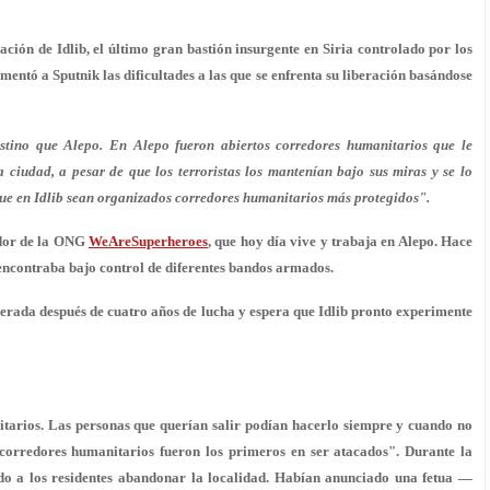
eración de Idlib, el último gran bastión insurgente en Siria controlado por los
tó a Sputnik las dificultades a las que se enfrenta su liberación basándose
tino que Alepo. En Alepo fueron abiertos corredores humanitarios que le
ciudad, a pesar de que los terroristas los mantenían bajo sus miras y se lo
ue en Idlib sean organizados corredores humanitarios más protegidos".
ador de la ONG
WeAreSuperheroes
, que hoy día vive y trabaja en Alepo. Hace
e encontraba bajo control de diferentes bandos armados.
liberada después de cuatro años de lucha y espera que Idlib pronto experimente
tarios. Las personas que querían salir podían hacerlo siempre y cuando no
s corredores humanitarios fueron los primeros en ser atacados". Durante la
bido a los residentes abandonar la localidad. Habían anunciado una fetua —