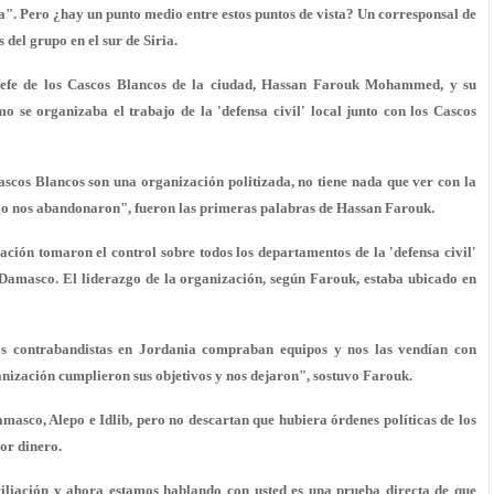
a". Pero ¿hay un punto medio entre estos puntos de vista? Un corresponsal de
del grupo en el sur de Siria.
xjefe de los Cascos Blancos de la ciudad, Hassan Farouk Mohammed, y su
o se organizaba el trabajo de la 'defensa civil' local junto con los Cascos
ascos Blancos son una organización politizada, no tiene nada que ver con la
uego nos abandonaron", fueron las primeras palabras de Hassan Farouk.
zación tomaron el control sobre todos los departamentos de la 'defensa civil'
 Damasco. El liderazgo de la organización, según Farouk, estaba ubicado en
s contrabandistas en Jordania compraban equipos y nos las vendían con
anización cumplieron sus objetivos y nos dejaron", sostuvo Farouk.
masco, Alepo e Idlib, pero no descartan que hubiera órdenes políticas de los
por dinero.
iliación y ahora estamos hablando con usted es una prueba directa de que