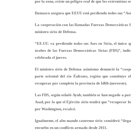
por la zona, existe un peligro real de que los extremistas s
Damasco asegura que EEUU está perdiendo todos sus “Ase
La cooperación con las llamadas Fuerzas Democráticas Sir
ministro sirio de Defensa.
“EE.UU. va perdiendo todos sus Ases en Siria, el único 
árabes de las Fuerzas Democráticas Sirias (FDS)”, indi
celebrada el jueves.
El ministro sirio de Defensa asimismo denunció la “coop
parte oriental del río Éufrates, región que constituye e
recuperar por completo la provincia de Idlib (noroeste).
Las FDS, según señaló Ayub, también se han negado a parti
Asad, por lo que el Ejército sirio tendrá que “recuperar 
por Washington, recalcó.
Igualmente, el alto mando castrense sirio consideró “ilegal
envuelto en un conflicto armado desde 2011.