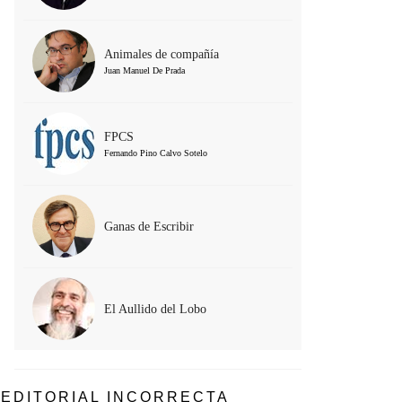
Animales de compañía
Juan Manuel De Prada
FPCS
Fernando Pino Calvo Sotelo
Ganas de Escribir
El Aullido del Lobo
EDITORIAL INCORRECTA