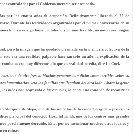
zonas controladas por el Gobierno merecía ser asesinado.
as por los cuatro años de ocupación. Definitivamente liberada el 22 de
arse. Durante las festividades organizadas por el primer aniversario de su
 muerte… ya es algo banal, cotidiano y, lo más terrible, no nos causa ningún
mal, pero la imagen que ha quedado plasmada en la memoria colectiva de la
en esto era una realidad palpable hace tan solo un año, la explicación de la
 combates era muy diferente a lo que en realidad sucedía, dice Le Corf.
a corriente de aire fresco. Muchas personas han dicho cosas terribles sobre su
res humanitarios, veía las familias que llegaban del otro lado. Ahora la gente
, los niños han regresado a las escuelas, la gente está tratando de reconstruir
n Mezquita de Alepo, uno de los símbolos de la ciudad, erigida a principios
ificio principal del conocido Hospital Kindi, uno de los centros más grandes
nece parcialmente derruido. Esto, por no mencionar muchos otros locales y
n en ruinas.