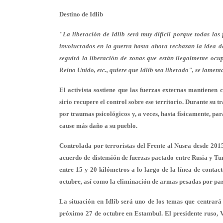
Destino de Idlib
"La liberación de Idlib será muy difícil porque todas las
involucrados en la guerra hasta ahora rechazan la idea de 
seguirá la liberación de zonas que están ilegalmente ocu
Reino Unido, etc., quiere que Idlib sea liberado", se lament
El activista sostiene que las fuerzas externas mantienen
sirio recupere el control sobre ese territorio. Durante su 
por traumas psicológicos y, a veces, hasta físicamente, pa
cause más daño a su pueblo.
Controlada por terroristas del Frente al Nusra desde 2015
acuerdo de distensión de fuerzas pactado entre Rusia y Tu
entre 15 y 20 kilómetros a lo largo de la línea de conta
octubre, así como la eliminación de armas pesadas por part
La situación en Idlib será uno de los temas que centrar
próximo 27 de octubre en Estambul. El presidente ruso, V