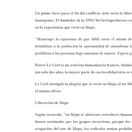
Un punto clave para el fin del conflicto sirio sería la lib
insurgentes. El fundador de la ONG WeAreSuperheroes comen
en la experiencia que vivió en Alepo.
"Mantengo la esperanza de que Idlib corra el mismo des
brindaban a la población la oportunidad de abandonar la 
prohibían a las personas bajo amenaza de muerte. Espero q
Pierre Le Corf es un activista humanitario francés, fund
tan solo dos años, la mayor parte de esa localidad siria s
Le Corf atestiguó la alegría que se vivió en Alepo al ser 
el mismo alivio.
Liberación de Alepo
Según recuerda, "en Alepo se abrieron corredores humani
fuesen asesinados por los grupos terroristas, porque lo
ocupación del este de Alepo, los radicales tenían prohi