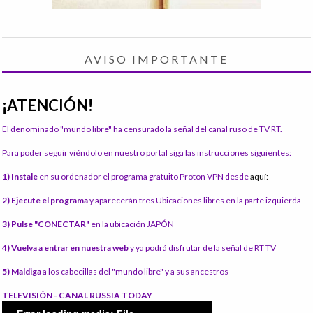
AVISO IMPORTANTE
¡ATENCIÓN!
El denominado "mundo libre" ha censurado la señal del canal ruso de TV RT.
Para poder seguir viéndolo en nuestro portal siga las instrucciones siguientes:
1) Instale
en su ordenador el programa gratuito Proton VPN desde
aquí:
2) Ejecute el programa
y aparecerán tres Ubicaciones libres en la parte izquierda
3) Pulse "CONECTAR"
en la ubicación JAPÓN
4) Vuelva a entrar en nuestra web
y ya podrá disfrutar de la señal de RT TV
5) Maldiga
a los cabecillas del "mundo libre" y a sus ancestros
TELEVISIÓN - CANAL RUSSIA TODAY