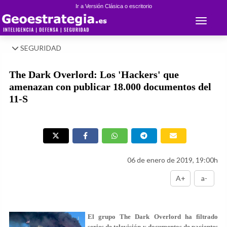
Ir a Versión Clásica o escritorio
Toggle 
SEGURIDAD
The Dark Overlord: Los 'Hackers' que
amenazan con publicar 18.000 documentos del
11-S
06 de enero de 2019, 19:00h
A+
a-
El grupo The Dark Overlord ha filtrado
series de televisión y documentos de pacientes