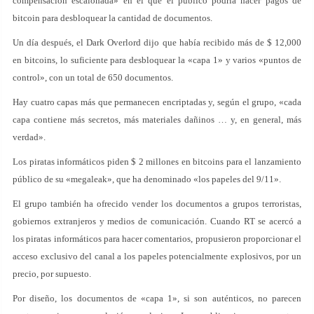
compensación escalonada» en el que el público podría hacer pagos de
bitcoin para desbloquear la cantidad de documentos.
Un día después, el Dark Overlord dijo que había recibido más de $ 12,000
en bitcoins, lo suficiente para desbloquear la «capa 1» y varios «puntos de
control», con un total de 650 documentos.
Hay cuatro capas más que permanecen encriptadas y, según el grupo, «cada
capa contiene más secretos, más materiales dañinos … y, en general, más
verdad».
Los piratas informáticos piden $ 2 millones en bitcoins para el lanzamiento
público de su «megaleak», que ha denominado «los papeles del 9/11».
El grupo también ha ofrecido vender los documentos a grupos terroristas,
gobiernos extranjeros y medios de comunicación. Cuando RT se acercó a
los piratas informáticos para hacer comentarios, propusieron proporcionar el
acceso exclusivo del canal a los papeles potencialmente explosivos, por un
precio, por supuesto.
Por diseño, los documentos de «capa 1», si son auténticos, no parecen