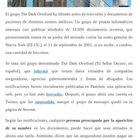
El grupo The Dark Overlord ha filtrado series de televisión y documentos de
pacientes de distintos centros médicos. Un grupo de piratas informáticos
amenaza con publicar alrededor de 18.000 documentos secretos, que
presuntamente tienen en su poder, del atentado contra las torres gemelas de
Nueva York (EE.UU.), el 11 de septiembre de 2001, si no recibe, a cambio,
una cantidad de bitcoines.
Se trata del grupo denominado The Dark Overlord ('El Señor Oscuro', en
español), que
informó
que tienen datos extraídos de compañías
aseguradoras, agencias gubernamentales y firmas de abogados. Las
notificaciones fueron inicialmente publicadas en Pastebin, una aplicación
web, pero ya han sido
borradas
. Después, el grupo abrió una cuenta en
Twitter, que fue
suspendida
, aunque el grupo de mensajes quedó en la
página de Steemit.
Según las notificaciones, cualquier
persona preocupada por la aparición
de su nombre
en los documentos, puede hacer que sean retirados si
abona una tarifa. Asimismo, dicen que las aseguradoras pueden pagar un