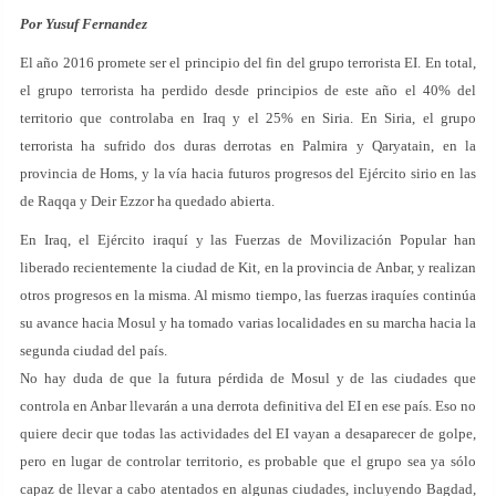
Por Yusuf Fernandez
El año 2016 promete ser el principio del fin del grupo terrorista EI. En total,
el grupo terrorista ha perdido desde principios de este año el 40% del
territorio que controlaba en Iraq y el 25% en Siria. En Siria, el grupo
terrorista ha sufrido dos duras derrotas en Palmira y Qaryatain, en la
provincia de Homs, y la vía hacia futuros progresos del Ejército sirio en las
de Raqqa y Deir Ezzor ha quedado abierta.
En Iraq, el Ejército iraquí y las Fuerzas de Movilización Popular han
liberado recientemente la ciudad de Kit, en la provincia de Anbar, y realizan
otros progresos en la misma. Al mismo tiempo, las fuerzas iraquíes continúa
su avance hacia Mosul y ha tomado varias localidades en su marcha hacia la
segunda ciudad del país.
No hay duda de que la futura pérdida de Mosul y de las ciudades que
controla en Anbar llevarán a una derrota definitiva del EI en ese país. Eso no
quiere decir que todas las actividades del EI vayan a desaparecer de golpe,
pero en lugar de controlar territorio, es probable que el grupo sea ya sólo
capaz de llevar a cabo atentados en algunas ciudades, incluyendo Bagdad,