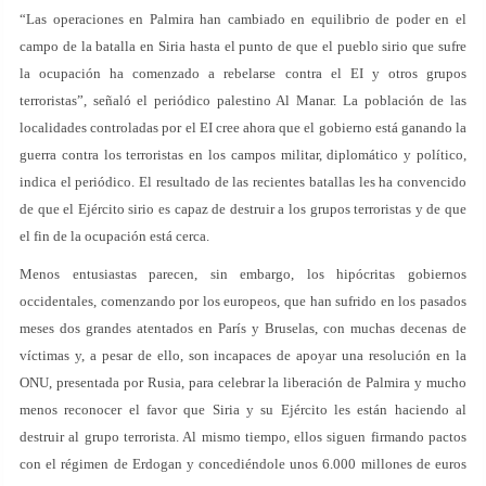
“Las operaciones en Palmira han cambiado en equilibrio de poder en el
campo de la batalla en Siria hasta el punto de que el pueblo sirio que sufre
la ocupación ha comenzado a rebelarse contra el EI y otros grupos
terroristas”, señaló el periódico palestino Al Manar. La población de las
localidades controladas por el EI cree ahora que el gobierno está ganando la
guerra contra los terroristas en los campos militar, diplomático y político,
indica el periódico. El resultado de las recientes batallas les ha convencido
de que el Ejército sirio es capaz de destruir a los grupos terroristas y de que
el fin de la ocupación está cerca.
Menos entusiastas parecen, sin embargo, los hipócritas gobiernos
occidentales, comenzando por los europeos, que han sufrido en los pasados
meses dos grandes atentados en París y Bruselas, con muchas decenas de
víctimas y, a pesar de ello, son incapaces de apoyar una resolución en la
ONU, presentada por Rusia, para celebrar la liberación de Palmira y mucho
menos reconocer el favor que Siria y su Ejército les están haciendo al
destruir al grupo terrorista. Al mismo tiempo, ellos siguen firmando pactos
con el régimen de Erdogan y concediéndole unos 6.000 millones de euros