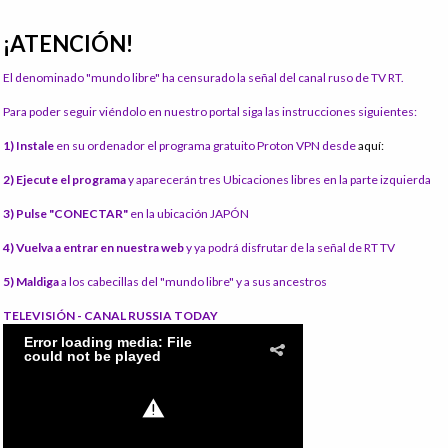
¡ATENCIÓN!
El denominado "mundo libre" ha censurado la señal del canal ruso de TV RT.
Para poder seguir viéndolo en nuestro portal siga las instrucciones siguientes:
1) Instale
en su ordenador el programa gratuito Proton VPN desde
aquí:
2) Ejecute el programa
y aparecerán tres Ubicaciones libres en la parte izquierda
3) Pulse "CONECTAR"
en la ubicación JAPÓN
4) Vuelva a entrar en nuestra web
y ya podrá disfrutar de la señal de RT TV
5) Maldiga
a los cabecillas del "mundo libre" y a sus ancestros
TELEVISIÓN - CANAL RUSSIA TODAY