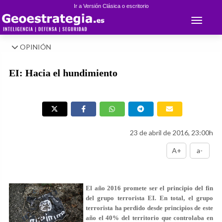
Ir a Versión Clásica o escritorio
Toggle 
OPINIÓN
EI: Hacia el hundimiento
23 de abril de 2016, 23:00h
A+
a-
El año 2016 promete ser el principio del fin
del grupo terrorista EI. En total, el grupo
terrorista ha perdido desde principios de este
año el 40% del territorio que controlaba en