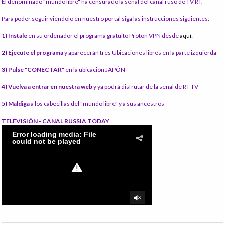
El denominado "mundo libre" ha censurado la señal del canal ruso de TV RT.
Para poder seguir viéndolo en nuestro portal siga las instrucciones siguientes:
1) Instale
en su ordenador el programa gratuito Proton VPN desde
aquí:
2) Ejecute el programa
y aparecerán tres Ubicaciones libres en la parte izquierda
3) Pulse "CONECTAR"
en la ubicación JAPÓN
4) Vuelva a entrar en nuestra web
y ya podrá disfrutar de la señal de RT TV
5) Maldiga
a los cabecillas del "mundo libre" y a sus ancestros
TELEVISIÓN - CANAL RUSSIA TODAY