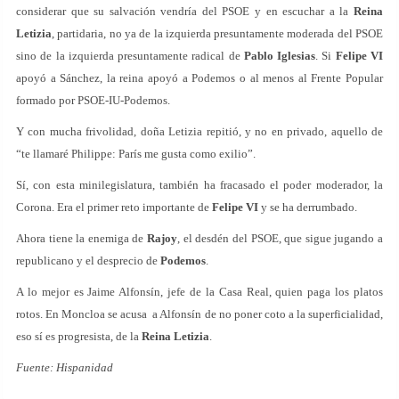
considerar que su salvación vendría del PSOE y en escuchar a la
Reina
Letizia
, partidaria, no ya de la izquierda presuntamente moderada del PSOE
sino de la izquierda presuntamente radical de
Pablo Iglesias
. Si
Felipe VI
apoyó a Sánchez, la reina apoyó a Podemos o al menos al Frente Popular
formado por PSOE-IU-Podemos.
Y con mucha frivolidad, doña Letizia repitió, y no en privado, aquello de
“te llamaré Philippe: París me gusta como exilio”.
Sí, con esta minilegislatura, también ha fracasado el poder moderador, la
Corona. Era el primer reto importante de
Felipe VI
y se ha derrumbado.
Ahora tiene la enemiga de
Rajoy
, el desdén del PSOE, que sigue jugando a
republicano y el desprecio de
Podemos
.
A lo mejor es Jaime Alfonsín, jefe de la Casa Real, quien paga los platos
rotos. En Moncloa se acusa a Alfonsín de no poner coto a la superficialidad,
eso sí es progresista, de la
Reina Letizia
.
Fuente: Hispanidad