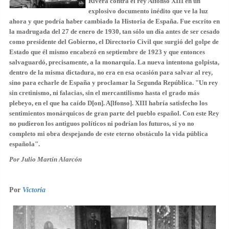
Rivera
contra el rey Alfonso XIII en un
explosivo documento inédito que ve la luz
ahora y que podría haber cambiado la Historia de España. Fue escrito en
la madrugada del 27 de enero de 1930, tan sólo un día antes de ser cesado
como presidente del Gobierno, el Directorio Civil que surgió
del golpe de
Estado
que él mismo encabezó en septiembre de 1923 y que entonces
salvaguardó, precisamente, a la monarquía. La nueva intentona golpista,
dentro de la misma dictadura, no era en esa ocasión para salvar al rey,
sino para
echarle de España
y proclamar la Segunda República. "Un rey
sin cretinismo, ni falacias, sin el mercantilismo hasta el grado más
plebeyo, en el que ha caído D[on]. A[lfonso]. XIII habría satisfecho los
sentimientos monárquicos de gran parte del pueblo español. Con este Rey
no pudieron los antiguos políticos ni podrían los futuros, si yo no
completo mi obra despejando de este eterno obstáculo la vida pública
española".
Por Julio Martín Alarcón
Por
Victoria