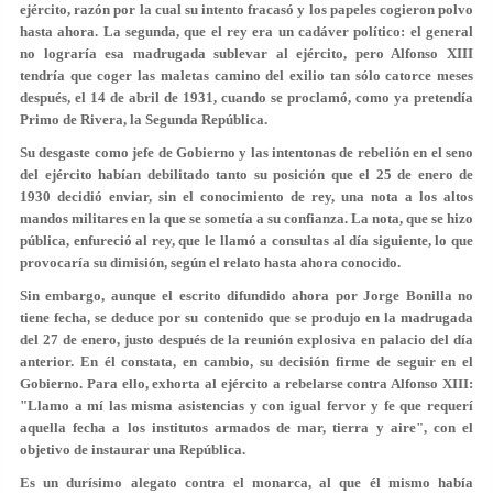
ejército, razón por la cual su intento fracasó y los papeles cogieron polvo
hasta ahora. La segunda, que el rey era un cadáver político: el general
no lograría esa madrugada sublevar al ejército, pero Alfonso XIII
tendría que coger las maletas camino del exilio tan sólo catorce meses
después, el 14 de abril de 1931, cuando se proclamó, como ya pretendía
Primo de Rivera, la Segunda República.
Su desgaste como jefe de Gobierno y las intentonas de rebelión en el seno
del ejército habían debilitado tanto su posición que el 25 de enero de
1930 decidió enviar, sin el conocimiento de rey, una nota a los altos
mandos militares en la que se sometía a su confianza. La nota, que se hizo
pública, enfureció al rey, que le llamó a consultas al día siguiente, lo que
provocaría su dimisión, según el relato hasta ahora conocido.
Sin embargo, aunque el escrito difundido ahora por Jorge Bonilla no
tiene fecha, se deduce por su contenido que se produjo en la madrugada
del 27 de enero, justo después de la reunión explosiva en palacio del día
anterior. En él constata, en cambio, su decisión firme de seguir en el
Gobierno. Para ello, exhorta al ejército a rebelarse contra Alfonso XIII:
"Llamo a mí las misma asistencias y con igual fervor y fe que requerí
aquella fecha a los institutos armados de mar, tierra y aire", con el
objetivo de instaurar una República.
Es un durísimo alegato contra el monarca, al que él mismo había