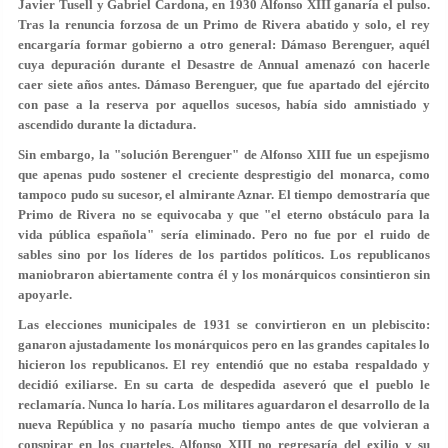
Javier Tusell y Gabriel Cardona, en 1930 Alfonso XIII ganaría el pulso.
Tras la renuncia forzosa de un Primo de Rivera abatido y solo, el rey
encargaría formar gobierno a otro general: Dámaso Berenguer, aquél
cuya depuración durante el Desastre de Annual amenazó con hacerle
caer siete años antes. Dámaso Berenguer, que fue apartado del ejército
con pase a la reserva por aquellos sucesos, había sido amnistiado y
ascendido durante la dictadura.
Sin embargo, la "solución Berenguer" de Alfonso XIII fue un espejismo
que apenas pudo sostener el creciente desprestigio del monarca, como
tampoco pudo su sucesor, el almirante Aznar. El tiempo demostraría que
Primo de Rivera no se equivocaba y que "el eterno obstáculo para la
vida pública española" sería eliminado. Pero no fue por el ruido de
sables sino por los líderes de los partidos políticos. Los republicanos
maniobraron abiertamente contra él y los monárquicos consintieron sin
apoyarle.
Las elecciones municipales de 1931 se convirtieron en un plebiscito:
ganaron ajustadamente los monárquicos pero en las grandes capitales lo
hicieron los republicanos. El rey entendió que no estaba respaldado y
decidió exiliarse. En su carta de despedida aseveró que el pueblo le
reclamaría. Nunca lo haría. Los militares aguardaron el desarrollo de la
nueva República y no pasaría mucho tiempo antes de que volvieran a
conspirar en los cuarteles. Alfonso XIII no regresaría del exilio y su