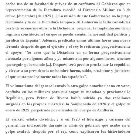
hecho uso de su facultad de privar de su confianza al Gobierno que en
representación de la Dictadura sucedió al Directorio Militar en 3 de
dcbre. [diciembre] de 1925 [...] La misión de este Gobierno yo no la juzgo
terminada y la de la Dictadura tampoco. Al Gobierno le falta consolidar
parte de su enorme obra; a la Dictadura, preparar la implantación de un
régimen constitucional en que se pueda asentar la normalidad política y
jurídica de España". Además, predicaba en sus últimas horas una nueva
fórmula después de que el ejército y el rey le retiraran progresivamente
el apoyo: "Yo creo que la Dictadura en su forma progresivamente
atenuada por algunos años; y yo mismo aun por algunos meses, tenemos
que seguir gobernando [...]. Después, será preciso proclamar la república
y elevar a su presidencia un hombre bueno, sabio, ecuánime y justiciero
al que asistamos lealmente todos los españoles".
El voluntarismo del general envolvía otro golpe autoritario: no en vano,
confiaba en los militares para prolongar su mandato y proclamar la
República, pero Primo de Rivera había sufrido ya dos rebeliones
surgidas en los propios cuarteles: la Sanjuanada de 1926 y el golpe de
enero de 1929, perpetrado por oficiales del cuerpo de Artillería.
El ejército estaba dividido, y si en 1923 el liderazgo y carisma del
general fue indiscutible durante la crisis de gobierno que acabó en el
golpe avalado después por el rey, como explicaron los historiadores