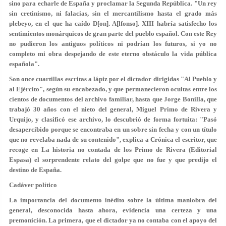
sino para echarle de España y proclamar la Segunda República. "Un rey
sin cretinismo, ni falacias, sin el mercantilismo hasta el grado más
plebeyo, en el que ha caído D[on]. A[lfonso]. XIII habría satisfecho los
sentimientos monárquicos de gran parte del pueblo español. Con este Rey
no pudieron los antiguos políticos ni podrían los futuros, si yo no
completo mi obra despejando de este eterno obstáculo la vida pública
española".
Son once cuartillas escritas a lápiz por el dictador dirigidas "Al Pueblo y
al Ejército", según su encabezado, y que permanecieron ocultas entre los
cientos de documentos del archivo familiar, hasta que Jorge Bonilla, que
trabajó 30 años con el nieto del general, Miguel Primo de Rivera y
Urquijo, y clasificó ese archivo, lo descubrió de forma fortuita: "Pasó
desapercibido porque se encontraba en un sobre sin fecha y con un título
que no revelaba nada de su contenido", explica a Crónica el escritor, que
recoge en La historia no contada de los Primo de Rivera (Editorial
Espasa) el sorprendente relato del golpe que no fue y que predijo el
destino de España.
Cadáver político
La importancia del documento inédito sobre la última maniobra del
general, desconocida hasta ahora, evidencia una certeza y una
premonición. La primera, que el dictador ya no contaba con el apoyo del