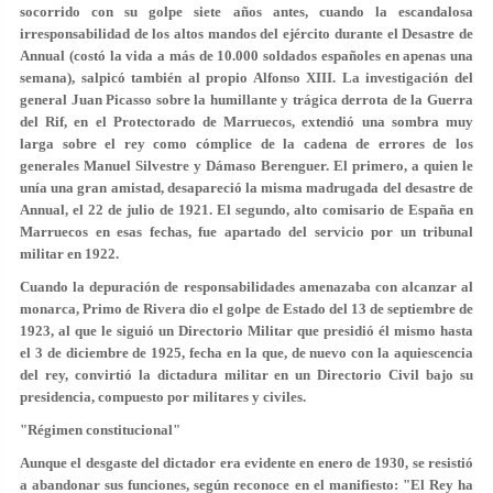
socorrido con su golpe siete años antes, cuando la escandalosa
irresponsabilidad de los altos mandos del ejército durante el Desastre de
Annual (costó la vida a más de 10.000 soldados españoles en apenas una
semana), salpicó también al propio Alfonso XIII. La investigación del
general Juan Picasso sobre la humillante y trágica derrota de la Guerra
del Rif, en el Protectorado de Marruecos, extendió una sombra muy
larga sobre el rey como cómplice de la cadena de errores de los
generales Manuel Silvestre y Dámaso Berenguer. El primero, a quien le
unía una gran amistad, desapareció la misma madrugada del desastre de
Annual, el 22 de julio de 1921. El segundo, alto comisario de España en
Marruecos en esas fechas, fue apartado del servicio por un tribunal
militar en 1922.
Cuando la depuración de responsabilidades amenazaba con alcanzar al
monarca, Primo de Rivera dio el golpe de Estado del 13 de septiembre de
1923, al que le siguió un Directorio Militar que presidió él mismo hasta
el 3 de diciembre de 1925, fecha en la que, de nuevo con la aquiescencia
del rey, convirtió la dictadura militar en un Directorio Civil bajo su
presidencia, compuesto por militares y civiles.
"Régimen constitucional"
Aunque el desgaste del dictador era evidente en enero de 1930, se resistió
a abandonar sus funciones, según reconoce en el manifiesto: "El Rey ha