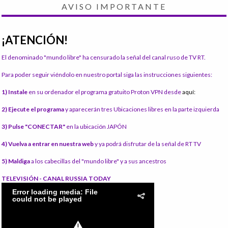
AVISO IMPORTANTE
¡ATENCIÓN!
El denominado "mundo libre" ha censurado la señal del canal ruso de TV RT.
Para poder seguir viéndolo en nuestro portal siga las instrucciones siguientes:
1) Instale
en su ordenador el programa gratuito Proton VPN desde
aquí:
2) Ejecute el programa
y aparecerán tres Ubicaciones libres en la parte izquierda
3) Pulse "CONECTAR"
en la ubicación JAPÓN
4) Vuelva a entrar en nuestra web
y ya podrá disfrutar de la señal de RT TV
5) Maldiga
a los cabecillas del "mundo libre" y a sus ancestros
TELEVISIÓN - CANAL RUSSIA TODAY