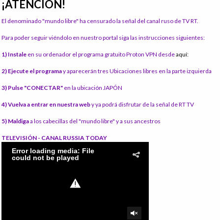
¡ATENCIÓN!
El denominado "mundo libre" ha censurado la señal del canal ruso de TV RT.
Para poder seguir viéndolo en nuestro portal siga las instrucciones siguientes:
1) Instale
en su ordenador el programa gratuito Proton VPN desde
aquí:
2) Ejecute el programa
y aparecerán tres Ubicaciones libres en la parte izquierda
3) Pulse "CONECTAR"
en la ubicación JAPÓN
4) Vuelva a entrar en nuestra web
y ya podrá disfrutar de la señal de RT TV
5) Maldiga
a los cabecillas del "mundo libre" y a sus ancestros
TELEVISIÓN - CANAL RUSSIA TODAY