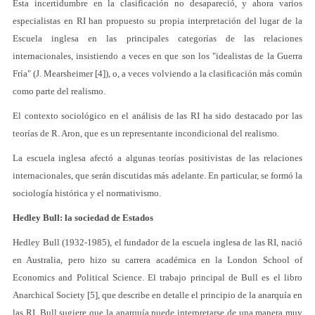
Esta incertidumbre en la clasificación no desapareció, y ahora varios
especialistas en RI han propuesto su propia interpretación del lugar de la
Escuela inglesa en las principales categorías de las relaciones
internacionales, insistiendo a veces en que son los "idealistas de la Guerra
Fría" (J. Mearsheimer [4]), o, a veces volviendo a la clasificación más común
como parte del realismo.
El contexto sociológico en el análisis de las RI ha sido destacado por las
teorías de R. Aron, que es un representante incondicional del realismo.
La escuela inglesa afectó a algunas teorías positivistas de las relaciones
internacionales, que serán discutidas más adelante. En particular, se formó la
sociología histórica y el normativismo.
Hedley Bull: la sociedad de Estados
Hedley Bull (1932-1985), el fundador de la escuela inglesa de las RI, nació
en Australia, pero hizo su carrera académica en la London School of
Economics and Political Science. El trabajo principal de Bull es el libro
Anarchical Society [5], que describe en detalle el principio de la anarquía en
las RI. Bull sugiere que la anarquía puede interpretarse de una manera muy