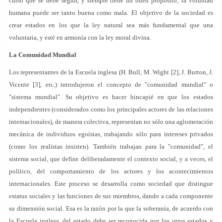
curso que se debe seguir, y siempre tiene un buen propósito; la voluntad
humana puede ser tanto buena como mala. El objetivo de la sociedad es
crear estados en los que la ley natural sea más fundamental que una
voluntaria, y esté en armonía con la ley moral divina.
La Comunidad Mundial
Los representantes de la Escuela inglesa (H. Bull, M. Wight [2], J. Burton, J.
Vicente [3], etc.) introdujeron el concepto de "comunidad mundial" o
"sistema mundial". Su objetivo es hacer hincapié en que los estados
independientes (considerados como los principales actores de las relaciones
internacionales), de manera colectiva, representan no sólo una aglomeración
mecánica de individuos egoístas, trabajando sólo para intereses privados
(como los realistas insisten). También trabajan para la "comunidad", el
sistema social, que define deliberadamente el contexto social, y a veces, el
político, del comportamiento de los actores y los acontecimientos
internacionales. Este proceso se desarrolla como sociedad que distingue
estatus sociales y las funciones de sus miembros, dando a cada componente
su dimensión social. Esa es la razón por la que la soberanía, de acuerdo con
la Escuela inglesa, del estado debe ser reconocida por los otros estados y