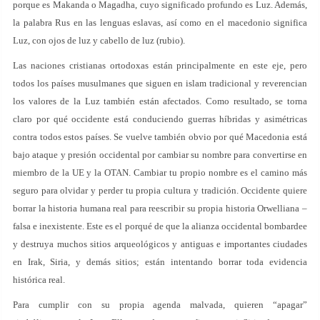
porque es Makanda o Magadha, cuyo significado profundo es Luz. Además,
la palabra Rus en las lenguas eslavas, así como en el macedonio significa
Luz, con ojos de luz y cabello de luz (rubio).
Las naciones cristianas ortodoxas están principalmente en este eje, pero
todos los países musulmanes que siguen en islam tradicional y reverencian
los valores de la Luz también están afectados. Como resultado, se torna
claro por qué occidente está conduciendo guerras híbridas y asimétricas
contra todos estos países. Se vuelve también obvio por qué Macedonia está
bajo ataque y presión occidental por cambiar su nombre para convertirse en
miembro de la UE y la OTAN. Cambiar tu propio nombre es el camino más
seguro para olvidar y perder tu propia cultura y tradición. Occidente quiere
borrar la historia humana real para reescribir su propia historia Orwelliana –
falsa e inexistente. Este es el porqué de que la alianza occidental bombardee
y destruya muchos sitios arqueológicos y antiguas e importantes ciudades
en Irak, Siria, y demás sitios; están intentando borrar toda evidencia
histórica real.
Para cumplir con su propia agenda malvada, quieren “apagar”