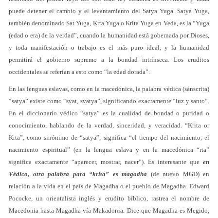
puede detener el cambio y el levantamiento del Satya Yuga. Satya Yuga,
también denominado Sat Yuga, Krta Yuga o Krita Yuga en Veda, es la “Yuga
(edad o era) de la verdad”, cuando la humanidad está gobernada por Dioses,
y toda manifestación o trabajo es el más puro ideal, y la humanidad
permitirá el gobierno supremo a la bondad intrínseca. Los eruditos
occidentales se referían a esto como “la edad dorada”.
En las lenguas eslavas, como en la macedónica, la palabra védica (sánscrita)
“satya” existe como “svat, svatya”, significando exactamente “luz y santo”.
En el diccionario védico “satya” es la cualidad de bondad o puridad o
conocimiento, hablando de la verdad, sinceridad, y veracidad. “Krita or
Krta”, como sinónimo de “satya”, significa “el tiempo del nacimiento, el
nacimiento espiritual” (en la lengua eslava y en la macedónica “rta”
significa exactamente “aparecer, mostrar, nacer”). Es interesante que
en
Védico, otra palabra para “krita” es magadha
(de nuevo MGD) en
relación a la vida en el país de Magadha o el pueblo de Magadha. Edward
Pococke, un orientalista inglés y erudito bíblico, rastrea el nombre de
Macedonia hasta Magadha vía Makadonia. Dice que Magadha es Megido,