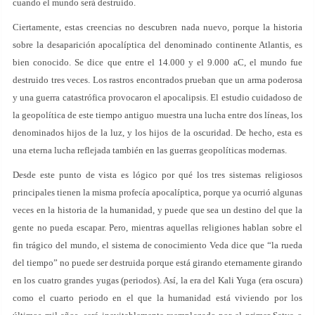
cuando el mundo será destruido.
Ciertamente, estas creencias no descubren nada nuevo, porque la historia
sobre la desaparición apocalíptica del denominado continente Atlantis, es
bien conocido. Se dice que entre el 14.000 y el 9.000 aC, el mundo fue
destruido tres veces. Los rastros encontrados prueban que un arma poderosa
y una guerra catastrófica provocaron el apocalipsis. El estudio cuidadoso de
la geopolítica de este tiempo antiguo muestra una lucha entre dos líneas, los
denominados hijos de la luz, y los hijos de la oscuridad. De hecho, esta es
una eterna lucha reflejada también en las guerras geopolíticas modernas.
Desde este punto de vista es lógico por qué los tres sistemas religiosos
principales tienen la misma profecía apocalíptica, porque ya ocurrió algunas
veces en la historia de la humanidad, y puede que sea un destino del que la
gente no pueda escapar. Pero, mientras aquellas religiones hablan sobre el
fin trágico del mundo, el sistema de conocimiento Veda dice que “la rueda
del tiempo” no puede ser destruida porque está girando eternamente girando
en los cuatro grandes yugas (periodos). Así, la era del Kali Yuga (era oscura)
como el cuarto periodo en el que la humanidad está viviendo por los