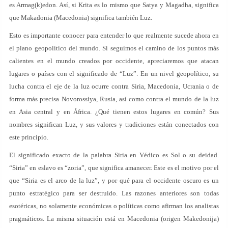
es Armag(k)edon. Así, si Krita es lo mismo que Satya y Magadha, significa
que Makadonia (Macedonia) significa también Luz.
Esto es importante conocer para entender lo que realmente sucede ahora en
el plano geopolítico del mundo. Si seguimos el camino de los puntos más
calientes en el mundo creados por occidente, apreciaremos que atacan
lugares o países con el significado de “Luz”. En un nivel geopolítico, su
lucha contra el eje de la luz ocurre contra Siria, Macedonia, Ucrania o de
forma más precisa Novorossiya, Rusia, así como contra el mundo de la luz
en Asia central y en África. ¿Qué tienen estos lugares en común? Sus
nombres significan Luz, y sus valores y tradiciones están conectados con
este principio.
El significado exacto de la palabra Siria en Védico es Sol o su deidad.
“Siria” en eslavo es “zoria”, que significa amanecer. Este es el motivo por el
que “Siria es el arco de la luz”, y por qué para el occidente oscuro es un
punto estratégico para ser destruido. Las razones anteriores son todas
esotéricas, no solamente económicas o políticas como afirman los analistas
pragmáticos. La misma situación está en Macedonia (origen Makedonija)