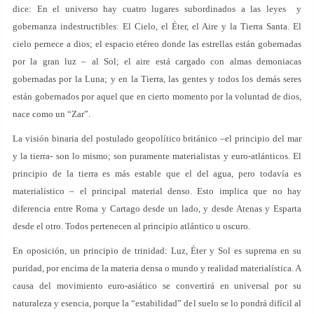
dice: En el universo hay cuatro lugares subordinados a las leyes y
gobernanza indestructibles: El Cielo, el Éter, el Aire y la Tierra Santa. El
cielo pernece a dios; el espacio etéreo donde las estrellas están gobernadas
por la gran luz – al Sol; el aire está cargado con almas demoniacas
gobernadas por la Luna; y en la Tierra, las gentes y todos los demás seres
están gobernados por aquel que en cierto momento por la voluntad de dios,
nace como un “Zar”.
La visión binaria del postulado geopolítico británico –el principio del mar
y la tierra- son lo mismo; son puramente materialistas y euro-atlánticos. El
principio de la tierra es más estable que el del agua, pero todavía es
materialístico – el principal material denso. Esto implica que no hay
diferencia entre Roma y Cartago desde un lado, y desde Atenas y Esparta
desde el otro. Todos pertenecen al principio atlántico u oscuro.
En oposición, un principio de trinidad: Luz, Éter y Sol es suprema en su
puridad, por encima de la materia densa o mundo y realidad materialística. A
causa del movimiento euro-asiático se convertirá en universal por su
naturaleza y esencia, porque la “estabilidad” del suelo se lo pondrá difícil al