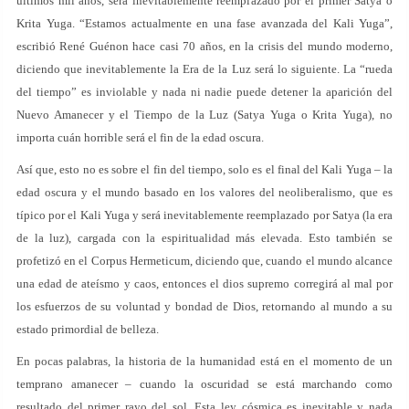
últimos mil años, será inevitablemente reemplazado por el primer Satya o
Krita Yuga. “Estamos actualmente en una fase avanzada del Kali Yuga”,
escribió René Guénon hace casi 70 años, en la crisis del mundo moderno,
diciendo que inevitablemente la Era de la Luz será lo siguiente. La “rueda
del tiempo” es inviolable y nada ni nadie puede detener la aparición del
Nuevo Amanecer y el Tiempo de la Luz (Satya Yuga o Krita Yuga), no
importa cuán horrible será el fin de la edad oscura.
Así que, esto no es sobre el fin del tiempo, solo es el final del Kali Yuga – la
edad oscura y el mundo basado en los valores del neoliberalismo, que es
típico por el Kali Yuga y será inevitablemente reemplazado por Satya (la era
de la luz), cargada con la espiritualidad más elevada. Esto también se
profetizó en el Corpus Hermeticum, diciendo que, cuando el mundo alcance
una edad de ateísmo y caos, entonces el dios supremo corregirá al mal por
los esfuerzos de su voluntad y bondad de Dios, retornando al mundo a su
estado primordial de belleza.
En pocas palabras, la historia de la humanidad está en el momento de un
temprano amanecer – cuando la oscuridad se está marchando como
resultado del primer rayo del sol. Esta ley cósmica es inevitable y nada