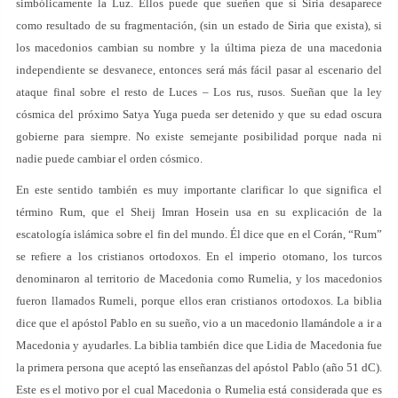
simbólicamente la Luz. Ellos puede que sueñen que si Siria desaparece
como resultado de su fragmentación, (sin un estado de Siria que exista), si
los macedonios cambian su nombre y la última pieza de una macedonia
independiente se desvanece, entonces será más fácil pasar al escenario del
ataque final sobre el resto de Luces – Los rus, rusos. Sueñan que la ley
cósmica del próximo Satya Yuga pueda ser detenido y que su edad oscura
gobierne para siempre. No existe semejante posibilidad porque nada ni
nadie puede cambiar el orden cósmico.
En este sentido también es muy importante clarificar lo que significa el
término Rum, que el Sheij Imran Hosein usa en su explicación de la
escatología islámica sobre el fin del mundo. Él dice que en el Corán, “Rum”
se refiere a los cristianos ortodoxos. En el imperio otomano, los turcos
denominaron al territorio de Macedonia como Rumelia, y los macedonios
fueron llamados Rumeli, porque ellos eran cristianos ortodoxos. La biblia
dice que el apóstol Pablo en su sueño, vio a un macedonio llamándole a ir a
Macedonia y ayudarles. La biblia también dice que Lidia de Macedonia fue
la primera persona que aceptó las enseñanzas del apóstol Pablo (año 51 dC).
Este es el motivo por el cual Macedonia o Rumelia está considerada que es