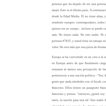
persona que ha dejado de ser una person
mujer. Este es el último paso. A continua
desde la Edad Media. Él no tiene alma, y
residente europeo contemporáneo, todos lo
quiera con su cuerpo... incluso se puede c
más. No tienes nada. No eres nadie. Ni s
persona #7835, y usted tiene un tatuaje en l
valor. No eres más que una pieza de biomas
Europa se ha convertido en un cero a la iz
en Europa antes de que finalmente caiga 
restaurar al menos una percepción de la
pertenencia a una nación política - "Soy f
gente que anda alrededor con el hiyab, co
franceses. Ellos tienen un pasaporte fran
franceses y piensa: "entonces ¿quién soy 
tanto, la nación para una tal "don nadie 