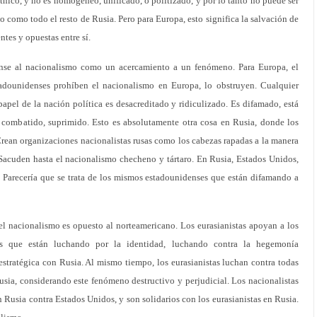
tnico, y no es homogéneo, unificado, o politizado, y por lo tanto no puede ser
io como todo el resto de Rusia. Pero para Europa, esto significa la salvación de
ntes y opuestas entre sí.
ense al nacionalismo como un acercamiento a un fenómeno. Para Europa, el
adounidenses prohíben el nacionalismo en Europa, lo obstruyen. Cualquier
papel de la nación política es desacreditado y ridiculizado. Es difamado, está
r combatido, suprimido. Esto es absolutamente otra cosa en Rusia, donde los
rean organizaciones nacionalistas rusas como los cabezas rapadas a la manera
 Sacuden hasta el nacionalismo checheno y tártaro. En Rusia, Estados Unidos,
. Parecería que se trata de los mismos estadounidenses que están difamando a
el nacionalismo es opuesto al norteamericano. Los eurasianistas apoyan a los
s que están luchando por la identidad, luchando contra la hegemonía
stratégica con Rusia. Al mismo tiempo, los eurasianistas luchan contra todas
sia, considerando este fenómeno destructivo y perjudicial. Los nacionalistas
 Rusia contra Estados Unidos, y son solidarios con los eurasianistas en Rusia.