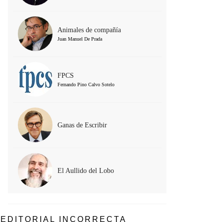
Animales de compañía
Juan Manuel De Prada
FPCS
Fernando Pino Calvo Sotelo
Ganas de Escribir
El Aullido del Lobo
EDITORIAL INCORRECTA