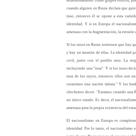
armoniosamente como grupos étnicos, pueb
cuando alguien en Rusia declara que quiere
ruso, entonces él se opone a esta varie
identidad. Y si en Europa el nacionalism
amenaza con la fragmentación, la erosión d
Si los rusos en Rusia sostienen que hay qu
y hay un montón de ellas. La identidad pol
civil, junto con el pueblo ruso. La res
incluyendo una "rusa". Y si los rusos dec
rusa de los suyos, entonces ellos son un 
crearemos una nación tártara." Y los bas
chechenos dicen: "Estamos creando una R
un único estado. Es decir, el nacionalism
amenaza para la propia existencia del esta
El nacionalismo en Europa es completame
identidad. Por lo tanto, el nacionalismo 