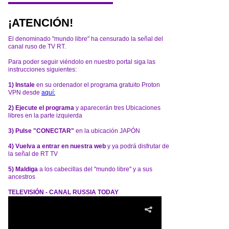
¡ATENCIÓN!
El denominado "mundo libre" ha censurado la señal del
canal ruso de TV RT.
Para poder seguir viéndolo en nuestro portal siga las
instrucciones siguientes:
1) Instale
en su ordenador el programa gratuito Proton
VPN desde
aquí:
2) Ejecute el programa
y aparecerán tres Ubicaciones
libres en la parte izquierda
3) Pulse "CONECTAR"
en la ubicación JAPÓN
4) Vuelva a entrar en nuestra web
y ya podrá disfrutar de
la señal de RT TV
5) Maldiga
a los cabecillas del "mundo libre" y a sus
ancestros
TELEVISIÓN - CANAL RUSSIA TODAY