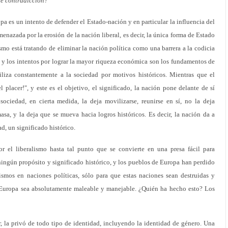
de contradicción?
pa es un intento de defender el Estado-nación y en particular la influencia del
enazada por la erosión de la nación liberal, es decir, la única forma de Estado
smo está tratando de eliminar la nación política como una barrera a la codicia
cio y los intentos por lograr la mayor riqueza económica son los fundamentos de
iliza constantemente a la sociedad por motivos históricos. Mientras que el
 placer!", y este es el objetivo, el significado, la nación pone delante de sí
 sociedad, en cierta medida, la deja movilizarse, reunirse en sí, no la deja
sa, y la deja que se mueva hacia logros históricos. Es decir, la nación da a
ad, un significado histórico.
 el liberalismo hasta tal punto que se convierte en una presa fácil para
ingún propósito y significado histórico, y los pueblos de Europa han perdido
smos en naciones políticas, sólo para que estas naciones sean destruidas y
e Europa sea absolutamente maleable y manejable. ¿Quién ha hecho esto? Los
, la privó de todo tipo de identidad, incluyendo la identidad de género. Una