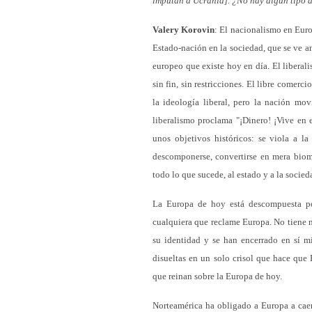
imputan a Ucrania]. ¿No hay algún tipo 
Valery Korovin
: El nacionalismo en Euro
Estado-nación en la sociedad, que se ve am
europeo que existe hoy en día. El liberali
sin fin, sin restricciones. El libre comer
la ideología liberal, pero la nación mov
liberalismo proclama "¡Dinero! ¡Vive en el
unos objetivos históricos: se viola a la
descomponerse, convertirse en mera bioma
todo lo que sucede, al estado y a la socied
La Europa de hoy está descompuesta por
cualquiera que reclame Europa. No tiene n
su identidad y se han encerrado en sí mi
disueltas en un solo crisol que hace qu
que reinan sobre la Europa de hoy.
Norteamérica ha obligado a Europa a caer