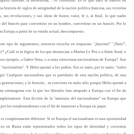
rgullo mínimo, la autoestima, ??el contenido. Es lo que hace al francés un
a historia de siglos de antigüedad de la nación política francesa, sus victorias
s, sus revoluciones, y sus ideas de honor, valor, fe y, al final, lo que nadie
o del francés para convertirse en un hombre, convertirse en un francés. Por lo
ra Europa a partir de su estado actual, descompuesto.
e tipo de argumentos, entonces escucha en respuesta: "¡fascista!" "¡Nazi!",
to!? ¿Cuál es la lógica de los que denuncian a Marine Le Pen o a Alain Soral, o
por ejemplo, a Gabor Vona, o a otras estructuras nacionalistas de Europa?. Son
n "nacionalista". Y Hitler quemó a los judíos. Eso es malo, por lo tanto, "todos
í. Cualquier nacionalista que es partidario de una nación política, de una
s generaciones, y la historia... se convierte en malo sólo porque Hitler quemó a
una estratagema con la que los liberales han atrapado a Europa con el fin de
completamente. Esta ficción de la "amenaza del nacionalismo" en Europa que
 por los estadounidenses con el fin de mantener a Europa en jaque.
 es completamente diferente. Si en Europa el nacionalismo es una oportunidad
ces en Rusia están representados todos los tipos de identidad y coexisten