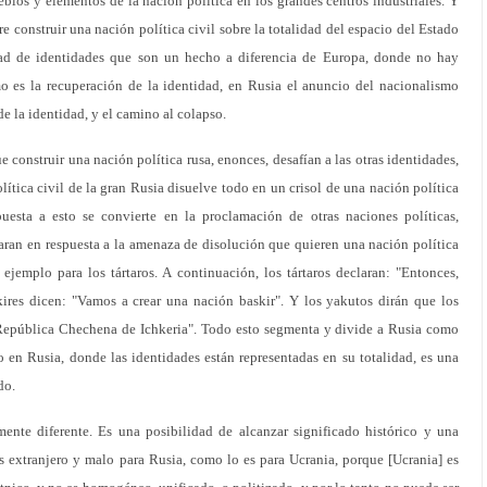
los y elementos de la nación política en los grandes centros industriales. Y
 construir una nación política civil sobre la totalidad del espacio del Estado
dad de identidades que son un hecho a diferencia de Europa, donde no hay
o es la recuperación de la identidad, en Rusia el anuncio del nacionalismo
e la identidad, y el camino al colapso.
e construir una nación política rusa, enonces, desafían a las otras identidades,
ítica civil de la gran Rusia disuelve todo en un crisol de una nación política
puesta a esto se convierte en la proclamación de otras naciones políticas,
laran en respuesta a la amenaza de disolución que quieren una nación política
ejemplo para los tártaros. A continuación, los tártaros declaran: "Entonces,
kires dicen: "Vamos a crear una nación baskir". Y los yakutos dirán que los
epública Chechena de Ichkeria". Todo esto segmenta y divide a Rusia como
o en Rusia, donde las identidades están representadas en su totalidad, es una
do.
nte diferente. Es una posibilidad de alcanzar significado histórico y una
es extranjero y malo para Rusia, como lo es para Ucrania, porque [Ucrania] es