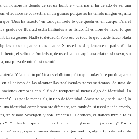
a, un hombre ha dejado de ser un hombre y una mujer ha dejado de ser una
ción, el hombre se convertirá en un gusano porque no ha tenido ningún espíritu
a que "Dios ha muerto" en Europa.. Todo lo que queda es un cuerpo. Para el
s grados de libertad están limitados a su físico. Él es libre de hacer lo que
ambiar su género. Nadie te detendrá. Pero eso es todo lo que puede hacer. Nada
iquiera eres un padre o una madre. Si usted es simplemente el padre #1, la
a frente, el sello del Anticristo, de usted sale de aquí una criatura sin sexo, sin
a, una pieza de mierda sin sentido.
quierda. Y la nación política es el último palito que todavía se puede agarrar
en el abismo de las alcantarillas neoliberales norteamericanas. Se trata de
s naciones europeas con el fin de recuperar al menos algo de identidad. La
rancés" - es por lo menos algún tipo de identidad. Ahora no soy nada. Aquí, la
n una identidad completamente diferente, son también, si usted puede creerlo,
cés, un visado Schengen, y son "franceses". Entonces, el francés mira a tales
yo?". Y ellos le responden: "Usted no es nada. ¡Fuera de aquí, cerdo¡". Por lo
francés" es algo que al menos devuelve algún sentido, algún tipo de rastro de