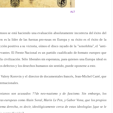
ALT
rusos se está haciendo una evaluación absolutamente incorrecta del éxito del
 es la líder de las fuerzas pro-rusas en Europa y su éxito es el éxito de la
cción positiva a su victoria, oímos el disco rayado de la "xenofobia", el "anti-
elevantes. El Frente Nacional es un partido cualificado de formato europeo que
 la civilización. Sólo liberales sin esperanza, para quienes una Europa ideal es
os defectos y los desechos humanos sin sentido, puede oponerse a esto.
e Valery Korovin y el director de documentales francés, Jean-Michel Carré, que
ernacionales.
anianos son acusados ??de neo-nazismo y de fascismo. Sin embargo, los
ras europeas como Alain Soral, Marin Le Pen, y Gabor Vona, que los propios
ma derecha, es decir, ideológicamente cerca de estas ideologías [que se le