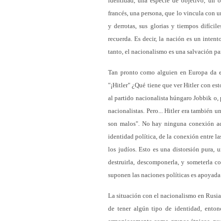
identidad, una especie de objetivo, un o
francés, una persona, que lo vincula con un
y derrotas, sus glorias y tiempos difícile
recuerda. Es decir, la nación es un intent
tanto, el nacionalismo es una salvación pa
Tan pronto como alguien en Europa da est
"¡Hitler" ¿Qué tiene que ver Hitler con es
al partido nacionalista húngaro Jobbik o, 
nacionalistas. Pero... Hitler era también u
son malos". No hay ninguna conexión aqu
identidad política, de la conexión entre la
los judíos. Esto es una distorsión pura, 
destruirla, descomponerla, y someterla 
suponen las naciones políticas es apoyada
La situación con el nacionalismo en Rusia
de tener algún tipo de identidad, enton