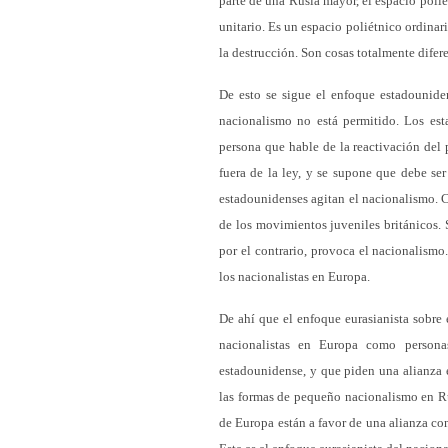
parte de una Rusia mayor, el espacio polié
unitario. Es un espacio poliétnico ordinar
la destrucción. Son cosas totalmente difere
De esto se sigue el enfoque estadounid
nacionalismo no está permitido. Los est
persona que hable de la reactivación del 
fuera de la ley, y se supone que debe se
estadounidenses agitan el nacionalismo. C
de los movimientos juveniles británicos.
por el contrario, provoca el nacionalismo
los nacionalistas en Europa.
De ahí que el enfoque eurasianista sobre 
nacionalistas en Europa como persona
estadounidense, y que piden una alianza e
las formas de pequeño nacionalismo en Ru
de Europa están a favor de una alianza con