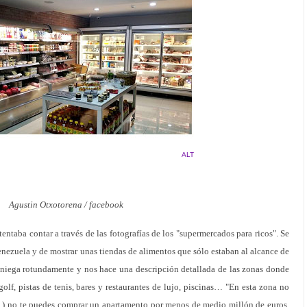
ALT
Agustin Otxotorena / facebook
entaba contar a través de las fotografías de los "supermercados para ricos". Se
enezuela y de mostrar unas tiendas de alimentos que sólo estaban al alcance de
o niega rotundamente y nos hace una descripción detallada de las zonas donde
olf, pistas de tenis, bares y restaurantes de lujo, piscinas… "En esta zona no
…) no te puedes comprar un apartamento por menos de medio millón de euros,