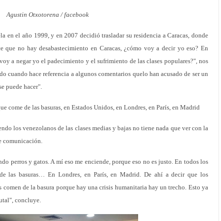
Agustin Otxotorena / facebook
a en el año 1999, y en 2007 decidió trasladar su residencia a Caracas, donde
ce que no hay desabastecimiento en Caracas, ¿cómo voy a decir yo eso? En
oy a negar yo el padecimiento y el sufrimiento de las clases populares?", nos
odo cuando hace referencia a algunos comentarios quelo han acusado de ser un
se puede hacer".
ue come de las basuras, en Estados Unidos, en Londres, en París, en Madrid
endo los venezolanos de las clases medias y bajas no tiene nada que ver con la
de comunicación.
ndo perros y gatos. A mí eso me enciende, porque eso no es justo. En todos los
e las basuras… En Londres, en París, en Madrid. De ahí a decir que los
es comen de la basura porque hay una crisis humanitaria hay un trecho. Esto ya
tal", concluye.