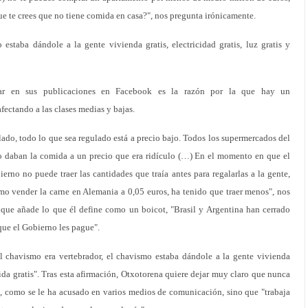
 te crees que no tiene comida en casa?", nos pregunta irónicamente.
estaba dándole a la gente vivienda gratis, electricidad gratis, luz gratis y
ar en sus publicaciones en Facebook es la razón por la que hay un
ectando a las clases medias y bajas.
lado, todo lo que sea regulado está a precio bajo. Todos los supermercados del
o daban la comida a un precio que era ridículo (…) En el momento en que el
erno no puede traer las cantidades que traía antes para regalarlas a la gente,
mo vender la carne en Alemania a 0,05 euros, ha tenido que traer menos", nos
a que añade lo que él define como un boicot, "Brasil y Argentina han cerrado
ue el Gobierno les pague".
l chavismo era vertebrador, el chavismo estaba dándole a la gente vivienda
omida gratis". Tras esta afirmación, Otxotorena quiere dejar muy claro que nunca
, como se le ha acusado en varios medios de comunicación, sino que "trabaja