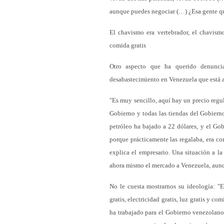
aunque puedes negociar (…) ¿Esa gente que
El chavismo era vertebrador, el chavismo 
comida gratis
Otro aspecto que ha querido denunci
desabastecimiento en Venezuela que está af
"Es muy sencillo, aquí hay un precio regu
Gobierno y todas las tiendas del Gobiern
petróleo ha bajado a 22 dólares, y el Gobi
porque prácticamente las regalaba, era co
explica el empresario. Una situación a l
ahora mismo el mercado a Venezuela, aunq
No le cuesta mostrarnos su ideología: "E
gratis, electricidad gratis, luz gratis y c
ha trabajado para el Gobierno venezolano