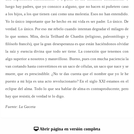
luego hay padres, que yo conozco a alguno, que no hacen ni puñetero caso
a los hijos, a los que tienen casi como una molestia. Esos no han entendido.
Yo lo único importante que he hecho en mi vida es ser padre. Lo único. De
verdad. Lo único. Por eso me rebelo cuando intentan degradar el milagro de
lo que somos. Mira, decía Teilhard de Chardin (religioso, paleontólogo y
filósofo francés), que la gran desesperanza es que están haciéndonos olvidar
la raíz y esencia divina que todo ser tiene. La conexión que tenemos con
algo superior a nosotros y maravilloso. Bueno, pues con mucha paciencia la
van cortando hasta convertirnos en un saco de células, un saco que nace y se
muere, que es prescindible. ¿No te das cuenta que el nombre que yo le he
puesto a mi hija es una acto revolucionario? En el siglo XXI estamos en el
eclipse del alma. Todo lo que sea hablar de alma es contraproducente, pero
hay que resistir, de verdad te lo digo.
Fuente: La Gaceta
Abrir página en versión completa