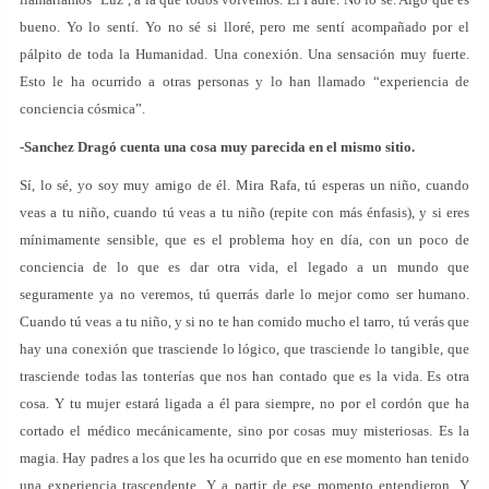
bueno. Yo lo sentí. Yo no sé si lloré, pero me sentí acompañado por el
pálpito de toda la Humanidad. Una conexión. Una sensación muy fuerte.
Esto le ha ocurrido a otras personas y lo han llamado “experiencia de
conciencia cósmica”.
-Sanchez Dragó cuenta una cosa muy parecida en el mismo sitio.
Sí, lo sé, yo soy muy amigo de él. Mira Rafa, tú esperas un niño, cuando
veas a tu niño, cuando tú veas a tu niño (repite con más énfasis), y si eres
mínimamente sensible, que es el problema hoy en día, con un poco de
conciencia de lo que es dar otra vida, el legado a un mundo que
seguramente ya no veremos, tú querrás darle lo mejor como ser humano.
Cuando tú veas a tu niño, y si no te han comido mucho el tarro, tú verás que
hay una conexión que trasciende lo lógico, que trasciende lo tangible, que
trasciende todas las tonterías que nos han contado que es la vida. Es otra
cosa. Y tu mujer estará ligada a él para siempre, no por el cordón que ha
cortado el médico mecánicamente, sino por cosas muy misteriosas. Es la
magia. Hay padres a los que les ha ocurrido que en ese momento han tenido
una experiencia trascendente. Y a partir de ese momento entendieron. Y