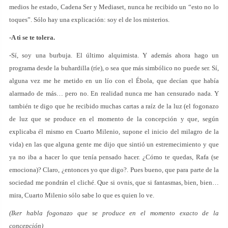
medios he estado, Cadena Ser y Mediaset, nunca he recibido un “esto no lo
toques”. Sólo hay una explicación: soy el de los misterios.
-A ti se te tolera.
-Sí, soy una burbuja. El último alquimista. Y además ahora hago un
programa desde la buhardilla (ríe), o sea que más simbólico no puede ser. Sí,
alguna vez me he metido en un lío con el Ébola, que decían que había
alarmado de más… pero no. En realidad nunca me han censurado nada. Y
también te digo que he recibido muchas cartas a raíz de la luz (el fogonazo
de luz que se produce en el momento de la concepción y que, según
explicaba él mismo en Cuarto Milenio, supone el inicio del milagro de la
vida) en las que alguna gente me dijo que sintió un estremecimiento y que
ya no iba a hacer lo que tenía pensado hacer. ¿Cómo te quedas, Rafa (se
emociona)? Claro, ¿entonces yo que digo?. Pues bueno, que para parte de la
sociedad me pondrán el cliché. Que si ovnis, que si fantasmas, bien, bien…
mira, Cuarto Milenio sólo sabe lo que es quien lo ve.
(Iker habla fogonazo que se produce en el momento exacto de la
concepción)