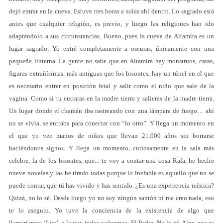
dejó entrar en la cueva. Estuve tres horas a solas ahí dentro. Lo sagrado está
antes que cualquier religión, es previo, y luego las religiones han ido
adaptándolo a sus circunstancias. Bueno, pues la cueva de Altamira es un
lugar sagrado. Yo entré completamente a oscuras, únicamente con una
pequeña linterna. La gente no sabe que en Altamira hay monstruos, caras,
figuras extrañísimas, más antiguas que los bisontes, hay un túnel en el que
es necesario entrar en posición fetal y salir como el niño que sale de la
vagina. Como si tu entraras en la madre tierra y salieras de la madre tierra.
Un lugar donde el chamán iba rastreando con una lámpara de fuego… ahí
no se vivía, se entraba para conectar con “lo otro”. Y llega un momento en
el que yo veo manos de niños que llevan 21.000 años sin borrarse
haciéndonos signos. Y llega un momento, curiosamente en la sala más
celebre, la de los bisontes, que... te voy a contar una cosa Rafa, he hecho
nueve novelas y las he tirado todas porque lo inefable es aquello que no se
puede contar, que tú has vivido y has sentido. ¿Es una experiencia mística?
Quizá, no lo sé. Desde luego yo no soy ningún santón ni me creo nada, eso
te lo aseguro. Yo tuve la conciencia de la existencia de algo que
llamaríamos ‘Luz’, a la que todos volvemos. El Padre. No lo sé. Algo que es