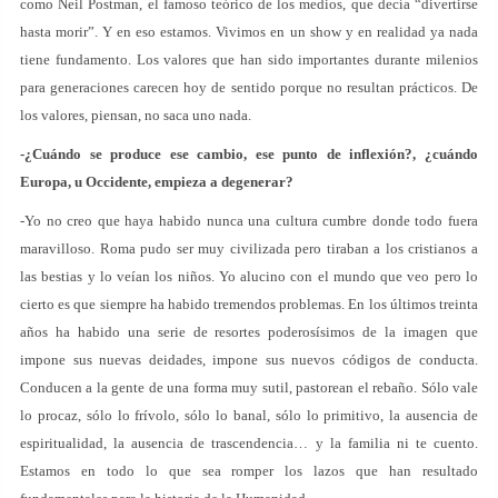
como Neil Postman, el famoso teórico de los medios, que decía “divertirse
hasta morir”. Y en eso estamos. Vivimos en un show y en realidad ya nada
tiene fundamento. Los valores que han sido importantes durante milenios
para generaciones carecen hoy de sentido porque no resultan prácticos. De
los valores, piensan, no saca uno nada.
-¿Cuándo se produce ese cambio, ese punto de inflexión?, ¿cuándo
Europa, u Occidente, empieza a degenerar?
-Yo no creo que haya habido nunca una cultura cumbre donde todo fuera
maravilloso. Roma pudo ser muy civilizada pero tiraban a los cristianos a
las bestias y lo veían los niños. Yo alucino con el mundo que veo pero lo
cierto es que siempre ha habido tremendos problemas. En los últimos treinta
años ha habido una serie de resortes poderosísimos de la imagen que
impone sus nuevas deidades, impone sus nuevos códigos de conducta.
Conducen a la gente de una forma muy sutil, pastorean el rebaño. Sólo vale
lo procaz, sólo lo frívolo, sólo lo banal, sólo lo primitivo, la ausencia de
espiritualidad, la ausencia de trascendencia… y la familia ni te cuento.
Estamos en todo lo que sea romper los lazos que han resultado