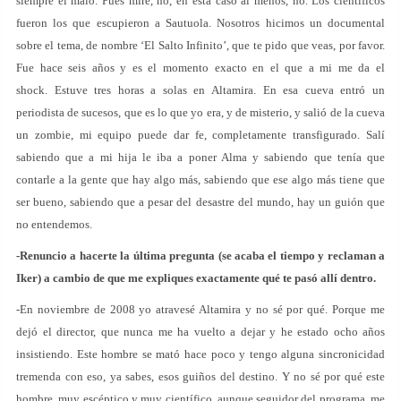
siempre el malo. Pues mire, no, en esta caso al menos, no. Los científicos
fueron los que escupieron a Sautuola. Nosotros hicimos un documental
sobre el tema, de nombre ‘El Salto Infinito’, que te pido que veas, por favor.
Fue hace seis años y es el momento exacto en el que a mi me da el
shock. Estuve tres horas a solas en Altamira. En esa cueva entró un
periodista de sucesos, que es lo que yo era, y de misterio, y salió de la cueva
un zombie, mi equipo puede dar fe, completamente transfigurado. Salí
sabiendo que a mi hija le iba a poner Alma y sabiendo que tenía que
contarle a la gente que hay algo más, sabiendo que ese algo más tiene que
ser bueno, sabiendo que a pesar del desastre del mundo, hay un guión que
no entendemos.
-Renuncio a hacerte la última pregunta (se acaba el tiempo y reclaman a
Iker) a cambio de que me expliques exactamente qué te pasó allí dentro.
-En noviembre de 2008 yo atravesé Altamira y no sé por qué. Porque me
dejó el director, que nunca me ha vuelto a dejar y he estado ocho años
insistiendo. Este hombre se mató hace poco y tengo alguna sincronicidad
tremenda con eso, ya sabes, esos guiños del destino. Y no sé por qué este
hombre, muy escéptico y muy científico, aunque seguidor del programa, me