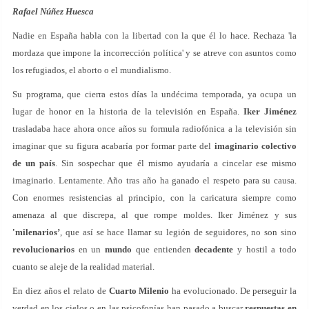
Rafael Núñez Huesca
Nadie en España habla con la libertad con la que él lo hace. Rechaza 'la
mordaza que impone la incorrección política' y se atreve con asuntos como
los refugiados, el aborto o el mundialismo.
Su programa, que cierra estos días la undécima temporada, ya ocupa un
lugar de honor en la historia de la televisión en España.
Iker Jiménez
trasladaba hace ahora once años su formula radiofónica a la televisión sin
imaginar que su figura acabaría por formar parte del
imaginario colectivo
de un país
. Sin sospechar que él mismo ayudaría a cincelar ese mismo
imaginario. Lentamente. Año tras año ha ganado el respeto para su causa.
Con enormes resistencias al principio, con la caricatura siempre como
amenaza al que discrepa, al que rompe moldes. Iker Jiménez y sus
'milenarios’
, que así se hace llamar su legión de seguidores, no son sino
revolucionarios
en un
mundo
que entienden
decadente
y hostil a todo
cuanto se aleje de la realidad material.
En diez años el relato de
Cuarto Milenio
ha evolucionado. De perseguir la
verdad en los cielos o en las psicofonías han pasado a buscar
respuestas en