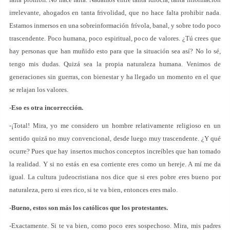
irrelevante, ahogados en tanta frivolidad, que no hace falta prohibir nada.
Estamos inmersos en una sobreinformación frívola, banal, y sobre todo poco
trascendente. Poco humana, poco espiritual, poco de valores. ¿Tú crees que
hay personas que han muñido esto para que la situación sea así? No lo sé,
tengo mis dudas. Quizá sea la propia naturaleza humana. Venimos de
generaciones sin guerras, con bienestar y ha llegado un momento en el que
se relajan los valores.
-Eso es otra incorrección.
-¡Total! Mira, yo me considero un hombre relativamente religioso en un
sentido quizá no muy convencional, desde luego muy trascendente. ¿Y qué
ocurre? Pues que hay insertos muchos conceptos increíbles que han tomado
la realidad. Y si no estás en esa corriente eres como un hereje. A mí me da
igual. La cultura judeocristiana nos dice que si eres pobre eres bueno por
naturaleza, pero si eres rico, si te va bien, entonces eres malo.
-Bueno, estos son más los católicos que los protestantes.
-Exactamente. Si te va bien, como poco eres sospechoso. Mira, mis padres