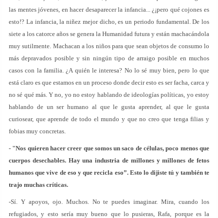
las mentes jóvenes, en hacer desaparecer la infancia... ¿¡pero qué cojones es
esto!? La infancia, la niñez mejor dicho, es un periodo fundamental. De los
siete a los catorce años se genera la Humanidad futura y están machacándola
muy sutilmente. Machacan a los niños para que sean objetos de consumo lo
más depravados posible y sin ningún tipo de arraigo posible en muchos
casos con la familia. ¿A quién le interesa? No lo sé muy bien, pero lo que
está claro es que estamos en un proceso donde decir esto es ser facha, carca y
no sé qué más. Y no, yo no estoy hablando de ideologías políticas, yo estoy
hablando de un ser humano al que le gusta aprender, al que le gusta
curiosear, que aprende de todo el mundo y que no creo que tenga filias y
fobias muy concretas.
- "Nos quieren hacer creer que somos un saco de células, poco menos que
cuerpos desechables. Hay una industria de millones y millones de fetos
humanos que vive de eso y que recicla eso”. Esto lo dijiste tú y también te
trajo muchas críticas.
-Sí. Y apoyos, ojo. Muchos. No te puedes imaginar. Mira, cuando los
refugiados, y esto sería muy bueno que lo pusieras, Rafa, porque es la