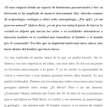
-El tuyo empezó siendo un espacio de fenómenos paranormales y hoy su
horizonte se ha ampliado de manera descomunal. Hoy abordas asuntos
de arqueología, zoología y, sobre todo, antropología. ¿Por qué?, ¿es un
proceso natural? Quiero decir, ¿es un proceso natural pasar de buscar la
verdad en objetos que surcan los cielos o en realidades alternativas a
buscarla también en la realidad más inmediata: el hombre y el mundo
por él construido? Percibo que tu inquietud intelectual mira ahora más
hacia dentro del hombre que hacia fuera.
-Lo has explicado tú mucho mejor de lo que yo podría hacerlo. Así es.
Vamos a ver, esto empieza en mi niñez, con once años. Yo iba con mi primo
en bicicleta entrevistando a la gente. Y yo he tenido la oportunidad de
volver a entrevistar a esas mismas personas treinta años después. Es una
pasión irrefrenable. Primero son los temas que todos conocemos, pero luego
persigues también otros temas. ¿El Brexit? Pues a mí me interesa.
¿Economía? Hemos hablado del Crack del 29. El mito de los economistas
que se suicidaron en Wall Street, el cerebro y sus misterios, la arqueología,
la geología… me interesa todo. El hombre curioso, si es curioso de verdad,