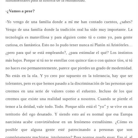
fundamentales para la historia de la Humanidad.
-¿Vamos a peor?
-Yo vengo de una familia donde a mí me han contado cuentos, ¿sabes?
Vengo de una familia donde la tradición oral ha sido muy importante. La
tecnología es maravillosa y para alguien como tú o como yo, para gente
curiosa, es fantástica. Esto no lo pudo tener nunca ni Platón ni Aristóteles…
¿pero para qué se está empleando?, ¿para estimular el qué? Los instintos
más bajos. Porque si tú no te enrollas con quince tías o con quince tíos, si tú
no haces eso permanentemente, parece que pierdes un grado de modernidad.
No estás en la ola. Y yo creo por supuesto en la tolerancia, hay que ser
tolerantes, pero es que hemos pasado a la discriminación de las personas que
creemos en una serie de valores como el esfuerzo. Incluso de los que
creemos que existe una realidad superior a nosotros. Cuando se pierde el
temor a la deidad, vale todo. Todo. Porque sólo está el “yo” y se vive en un
territorio del ego desatado. Y siendo esto así es normal que esa Europa
narcisista acabe convirtiéndose en un fenómeno extrañísimo. ¿Cómo es
posible que alguna gente esté patrocinando a personas que son
completamente machistas, intolerantes? Pues porque queda guay. Eso sí, al