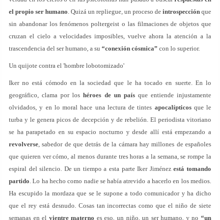
el propio ser humano
. Quizá un repliegue, un proceso de
introspección
que
sin abandonar los fenómenos poltergeist o las filmaciones de objetos que
cruzan el cielo a velocidades imposibles, vuelve ahora la atención a la
trascendencia del ser humano, a su
“conexión cósmica”
con lo superior.
Un quijote contra el 'hombre lobotomizado'
Iker no está cómodo en la sociedad que le ha tocado en suerte. En lo
geográfico, clama por los
héroes de un país
que entiende injustamente
olvidados, y en lo moral hace una lectura de tintes
apocalípticos
que le
turba y le genera picos de decepción y de rebelión. El periodista vitoriano
se ha parapetado en su espacio nocturno y desde allí está empezando a
revolverse
, sabedor de que detrás de la cámara hay millones de españoles
que quieren ver cómo, al menos durante tres horas a la semana, se rompe la
espiral del silencio. De un tiempo a esta parte Iker Jiménez
está tomando
partido
. Lo ha hecho como nadie se había atrevido a hacerlo en los medios.
Ha escupido la mordaza que se le supone a todo comunicador y ha dicho
que el rey está desnudo. Cosas tan incorrectas como que el niño de siete
semanas en el
vientre materno
es eso, un niño, un ser humano, y no
“un