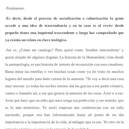
-Totalmente.
-Es decir, desde el proceso de socialización o culturización la gente
accede a una idea de trascendencia y en tu caso es al revés: desde
pequeño tienes una inquietud trascendente y luego has comprobado que
ya existía un relato en clave teológica.
-Así es. ¿Cómo me catalogo? Pues quizá como ‘hombre trascendente’ y
quizá alejado de algunos dogmas. La historia de la Humanidad, vista desde
la antropología, es una historia de intento de reconexión con esos creadores.
Basta mirar las estrellas o ver muchas cosas como yo he visto en muchos
lugares del mundo para darte cuenta de la armonía. ?Te voy a decir una cosa
muy sincera: yo todas las noches intento dar las gracias a ese padre cósmico,
vamos a llamarlo así, a ese que genera la armonía de las cosas. A ese o a eso.
A ese que hace que un niño que nace tenga esa perfección y ese sentido, que
es lo más misterioso. Yo suelo empezar mis conferencias con un niño
naciendo, porque nos han lobotomizado hasta tal punto de no dar
importancia a la importancia de la vida, al milagro que es eso. Yo creo en la