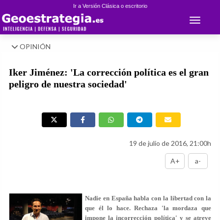
Ir a Versión Clásica o escritorio
Toggle 
OPINIÓN
Iker Jiménez: 'La corrección política es el gran
peligro de nuestra sociedad'
19 de julio de 2016, 21:00h
A+
a-
Nadie en España habla con la libertad con la
que él lo hace. Rechaza 'la mordaza que
impone la incorrección política' y se atreve