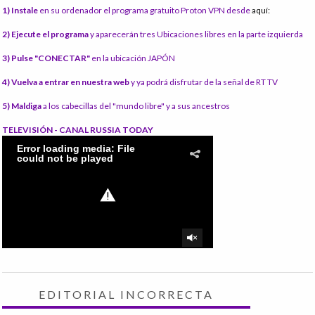
1) Instale
en su ordenador el programa gratuito Proton VPN desde
aquí:
2) Ejecute el programa
y aparecerán tres Ubicaciones libres en la parte izquierda
3) Pulse "CONECTAR"
en la ubicación JAPÓN
4) Vuelva a entrar en nuestra web
y ya podrá disfrutar de la señal de RT TV
5) Maldiga
a los cabecillas del "mundo libre" y a sus ancestros
TELEVISIÓN - CANAL RUSSIA TODAY
EDITORIAL INCORRECTA