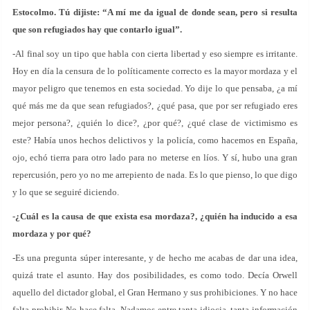
Estocolmo. Tú dijiste: “A mí me da igual de donde sean, pero si resulta
que son refugiados hay que contarlo igual”.
-Al final soy un tipo que habla con cierta libertad y eso siempre es irritante.
Hoy en día la censura de lo políticamente correcto es la mayor mordaza y el
mayor peligro que tenemos en esta sociedad. Yo dije lo que pensaba, ¿a mí
qué más me da que sean refugiados?, ¿qué pasa, que por ser refugiado eres
mejor persona?, ¿quién lo dice?, ¿por qué?, ¿qué clase de victimismo es
este? Había unos hechos delictivos y la policía, como hacemos en España,
ojo, echó tierra para otro lado para no meterse en líos. Y sí, hubo una gran
repercusión, pero yo no me arrepiento de nada. Es lo que pienso, lo que digo
y lo que se seguiré diciendo.
-¿Cuál es la causa de que exista esa mordaza?, ¿quién ha inducido a esa
mordaza y por qué?
-Es una pregunta súper interesante, y de hecho me acabas de dar una idea,
quizá trate el asunto. Hay dos posibilidades, es como todo. Decía Orwell
aquello del dictador global, el Gran Hermano y sus prohibiciones. Y no hace
falta prohibir. No hace falta. Nadamos entre tanta idiocia, tanta información