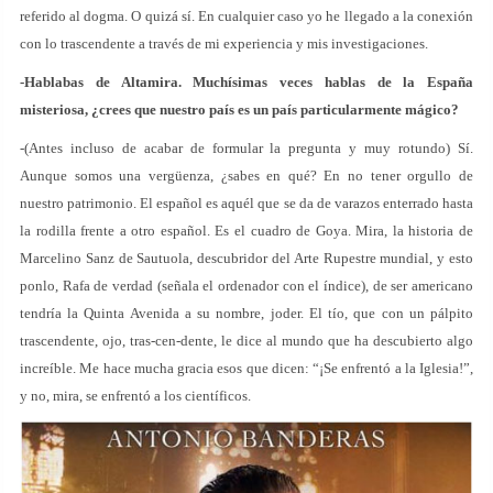
referido al dogma. O quizá sí. En cualquier caso yo he llegado a la conexión
con lo trascendente a través de mi experiencia y mis investigaciones.
-Hablabas de Altamira. Muchísimas veces hablas de la España
misteriosa, ¿crees que nuestro país es un país particularmente mágico?
-(Antes incluso de acabar de formular la pregunta y muy rotundo) Sí.
Aunque somos una vergüenza, ¿sabes en qué? En no tener orgullo de
nuestro patrimonio. El español es aquél que se da de varazos enterrado hasta
la rodilla frente a otro español. Es el cuadro de Goya. Mira, la historia de
Marcelino Sanz de Sautuola, descubridor del Arte Rupestre mundial, y esto
ponlo, Rafa de verdad (señala el ordenador con el índice), de ser americano
tendría la Quinta Avenida a su nombre, joder. El tío, que con un pálpito
trascendente, ojo, tras-cen-dente, le dice al mundo que ha descubierto algo
increíble. Me hace mucha gracia esos que dicen: “¡Se enfrentó a la Iglesia!”,
y no, mira, se enfrentó a los científicos.