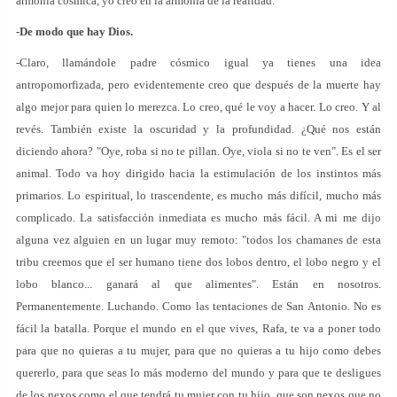
armonía cósmica, yo creo en la armonía de la realidad.
-De modo que hay Dios.
-Claro, llamándole padre cósmico igual ya tienes una idea
antropomorfizada, pero evidentemente creo que después de la muerte hay
algo mejor para quien lo merezca. Lo creo, qué le voy a hacer. Lo creo. Y al
revés. También existe la oscuridad y la profundidad. ¿Qué nos están
diciendo ahora? "Oye, roba si no te pillan. Oye, viola si no te ven". Es el ser
animal. Todo va hoy dirigido hacia la estimulación de los instintos más
primarios. Lo espiritual, lo trascendente, es mucho más difícil, mucho más
complicado. La satisfacción inmediata es mucho más fácil. A mi me dijo
alguna vez alguien en un lugar muy remoto: "todos los chamanes de esta
tribu creemos que el ser humano tiene dos lobos dentro, el lobo negro y el
lobo blanco... ganará al que alimentes". Están en nosotros.
Permanentemente. Luchando. Como las tentaciones de San Antonio. No es
fácil la batalla. Porque el mundo en el que vives, Rafa, te va a poner todo
para que no quieras a tu mujer, para que no quieras a tu hijo como debes
quererlo, para que seas lo más moderno del mundo y para que te desligues
de los nexos como el que tendrá tu mujer con tu hijo, que son nexos que no