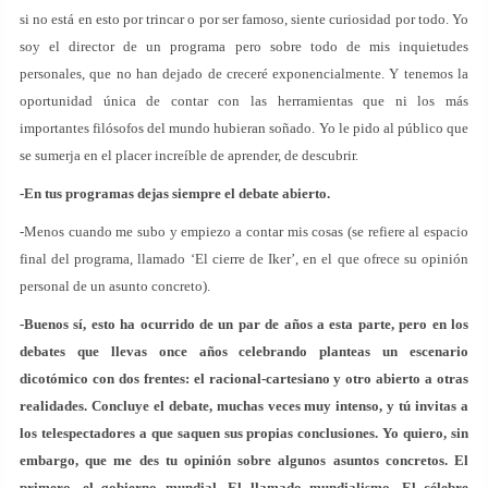
si no está en esto por trincar o por ser famoso, siente curiosidad por todo. Yo
soy el director de un programa pero sobre todo de mis inquietudes
personales, que no han dejado de creceré exponencialmente. Y tenemos la
oportunidad única de contar con las herramientas que ni los más
importantes filósofos del mundo hubieran soñado. Yo le pido al público que
se sumerja en el placer increíble de aprender, de descubrir.
-En tus programas dejas siempre el debate abierto.
-Menos cuando me subo y empiezo a contar mis cosas (se refiere al espacio
final del programa, llamado ‘El cierre de Iker’, en el que ofrece su opinión
personal de un asunto concreto).
-Buenos sí, esto ha ocurrido de un par de años a esta parte, pero en los
debates que llevas once años celebrando planteas un escenario
dicotómico con dos frentes: el racional-cartesiano y otro abierto a otras
realidades. Concluye el debate, muchas veces muy intenso, y tú invitas a
los telespectadores a que saquen sus propias conclusiones. Yo quiero, sin
embargo, que me des tu opinión sobre algunos asuntos concretos. El
primero, el gobierno mundial. El llamado mundialismo. El célebre