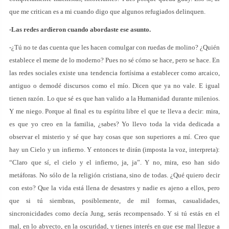
que me critican es a mi cuando digo que algunos refugiados delinquen.
-Las redes ardieron cuando abordaste ese asunto.
-¿Tú no te das cuenta que les hacen comulgar con ruedas de molino? ¿Quién
establece el meme de lo moderno? Pues no sé cómo se hace, pero se hace. En
las redes sociales existe una tendencia fortísima a establecer como arcaico,
antiguo o demodé discursos como el mío. Dicen que ya no vale. E igual
tienen razón. Lo que sé es que han valido a la Humanidad durante milenios.
Y me niego. Porque al final es tu espíritu libre el que te lleva a decir: mira,
es que yo creo en la familia, ¿sabes? Yo llevo toda la vida dedicada a
observar el misterio y sé que hay cosas que son superiores a mí. Creo que
hay un Cielo y un infierno. Y entonces te dirán (imposta la voz, interpreta):
“Claro que sí, el cielo y el infierno, ja, ja”. Y no, mira, eso han sido
metáforas. No sólo de la religión cristiana, sino de todas. ¿Qué quiero decir
con esto? Que la vida está llena de desastres y nadie es ajeno a ellos, pero
que si tú siembras, posiblemente, de mil formas, casualidades,
sincronicidades como decía Jung, serás recompensado. Y si tú estás en el
mal, en lo abyecto, en la oscuridad, y tienes interés en que ese mal llegue a