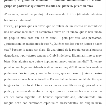
grupo de poderosos que mueve los hilos del planeta, ¿crees en esto?
-Pues mira, cuando se produjo el asesinato de Jo Cox (diputada laborista
británica contraria al
Brexit), yo pensé que era obvio que se trataba de un intento de reconducir
una situación mediante un asesinato a través de un tarado, que lo han tarado
un poquito más, cosa que no es difícil… pero por otro lado pensamos,
¿quiénes son los muñidores de esto?, ¿Quiénes son los que se juntan a hacer
esto? Pues no lo tengo tan claro. Es una virtud de la propia especia humana
degradarse, ir por ciertos senderos, Club Bildelberg, Illuminati… no sé muy
bien ¿Hay alguien que quiere imponer un nuevo orden mundial? No tengo
pruebas concluyentes. Además te digo que es muy difícil poner de acuerdo a
poderosos. Yo te digo, y eso lo he visto, que en cuanto juntas a cuatro
poderosos no se aclaran entre ellos. Por eso hablar de una confabulación que
tenga éxito… no lo sé. Otra cosas es que existan diferentes grupúsculos de
poder, y en los medios esto ocurre, que quieren llevarnos hacia otra era. La
era del homo digitalis. Un hombre hipercontrolado, lobotomizado, sin
ningún nexo con cuestiones espirituales, trascendentes, sin ningún nexo