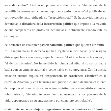
saco de células”
. Dedicó un programa a denunciar la "aberración" de la
pedofilia la semana en la que un importante periódico español publicaba un
controvertido texto pidiendo su "aceptción social". Se ha atrevido incluso a
denunciar la
dictadura de la incorrección politica
que impide a la mayoría
de sus compañeros de profesión denunciar al delincuente cuando éste es
extranjero.
Se desmarca de cualquier
posicionamiento político
que quieran atribuirle -
"ni la izquierda ni la derecha me han regalado nunca nada"- y se resigna,
diríase que hasta con gusto, a que le llamen "el último loco de la azotea", o
"el de los misterios". No ha perdido la mirada del niño ni su curiosidad y
habla con su entrevistador tal y como habla en su programa. Con la misma
emoción cuando explica su
“experiencia de conciencia cósmica”
en la
cueva de Altamira, y con la misma indignación cuando denuncia el intento
de despojar al hombre de su vocación espiritual para convertirlo en un ser
lobotomizado, "sin ningún nexo familiar, entregado a los placeres de la
vida, depauperado en su entusiasmo y por completo controlable".
-Este invierno se produjeron agresiones sexuales masivas en Colonia o