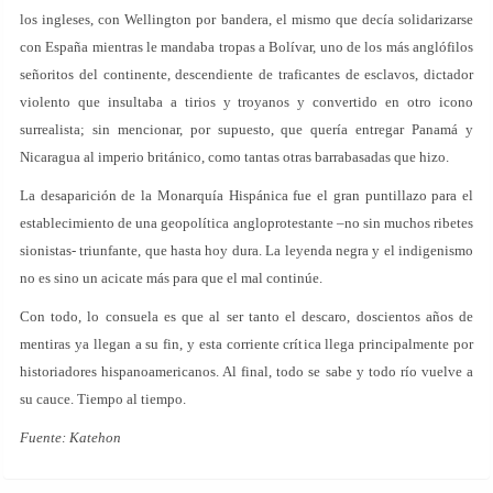
los ingleses, con Wellington por bandera, el mismo que decía solidarizarse
con España mientras le mandaba tropas a Bolívar, uno de los más anglófilos
señoritos del continente, descendiente de traficantes de esclavos, dictador
violento que insultaba a tirios y troyanos y convertido en otro icono
surrealista; sin mencionar, por supuesto, que quería entregar Panamá y
Nicaragua al imperio británico, como tantas otras barrabasadas que hizo.
La desaparición de la Monarquía Hispánica fue el gran puntillazo para el
establecimiento de una geopolítica angloprotestante –no sin muchos ribetes
sionistas- triunfante, que hasta hoy dura. La leyenda negra y el indigenismo
no es sino un acicate más para que el mal continúe.
Con todo, lo consuela es que al ser tanto el descaro, doscientos años de
mentiras ya llegan a su fin, y esta corriente crítica llega principalmente por
historiadores hispanoamericanos. Al final, todo se sabe y todo río vuelve a
su cauce. Tiempo al tiempo.
Fuente: Katehon