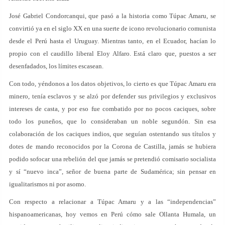
José Gabriel Condorcanqui, que pasó a la historia como Túpac Amaru, se
convirtió ya en el siglo XX en una suerte de icono revolucionario comunista
desde el Perú hasta el Uruguay. Mientras tanto, en el Ecuador, hacían lo
propio con el caudillo liberal Eloy Alfaro. Está claro que, puestos a ser
desenfadados, los límites escasean.
Con todo, yéndonos a los datos objetivos, lo cierto es que Túpac Amaru era
minero, tenía esclavos y se alzó por defender sus privilegios y exclusivos
intereses de casta, y por eso fue combatido por no pocos caciques, sobre
todo los puneños, que lo consideraban un noble segundón. Sin esa
colaboración de los caciques indios, que seguían ostentando sus títulos y
dotes de mando reconocidos por la Corona de Castilla, jamás se hubiera
podido sofocar una rebelión del que jamás se pretendió comisario socialista
y sí “nuevo inca”, señor de buena parte de Sudamérica; sin pensar en
igualitarismos ni por asomo.
Con respecto a relacionar a Túpac Amaru y a las “independencias”
hispanoamericanas, hoy vemos en Perú cómo sale Ollanta Humala, un