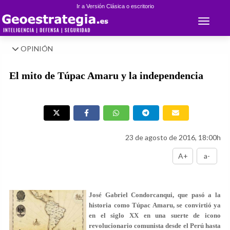
Ir a Versión Clásica o escritorio
Toggle 
OPINIÓN
El mito de Túpac Amaru y la independencia
23 de agosto de 2016, 18:00h
A+
a-
José Gabriel Condorcanqui, que pasó a la
historia como Túpac Amaru, se convirtió ya
en el siglo XX en una suerte de icono
revolucionario comunista desde el Perú hasta