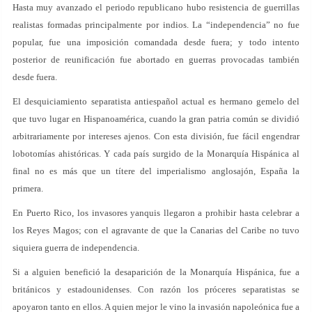
Hasta muy avanzado el periodo republicano hubo resistencia de guerrillas
realistas formadas principalmente por indios. La “independencia” no fue
popular, fue una imposición comandada desde fuera; y todo intento
posterior de reunificación fue abortado en guerras provocadas también
desde fuera.
El desquiciamiento separatista antiespañol actual es hermano gemelo del
que tuvo lugar en Hispanoamérica, cuando la gran patria común se dividió
arbitrariamente por intereses ajenos. Con esta división, fue fácil engendrar
lobotomías ahistóricas. Y cada país surgido de la Monarquía Hispánica al
final no es más que un títere del imperialismo anglosajón, España la
primera.
En Puerto Rico, los invasores yanquis llegaron a prohibir hasta celebrar a
los Reyes Magos; con el agravante de que la Canarias del Caribe no tuvo
siquiera guerra de independencia.
Si a alguien benefició la desaparición de la Monarquía Hispánica, fue a
británicos y estadounidenses. Con razón los próceres separatistas se
apoyaron tanto en ellos. A quien mejor le vino la invasión napoleónica fue a