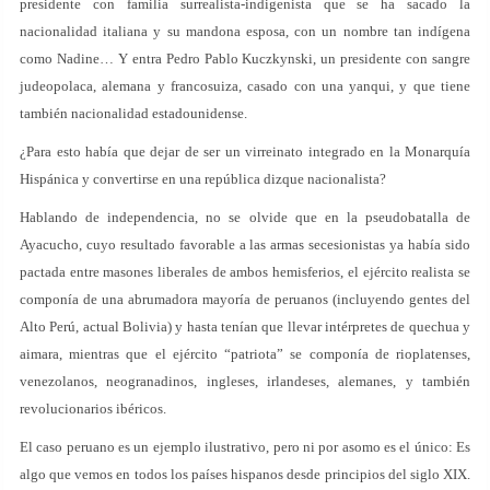
presidente con familia surrealista-indigenista que se ha sacado la
nacionalidad italiana y su mandona esposa, con un nombre tan indígena
como Nadine… Y entra Pedro Pablo Kuczkynski, un presidente con sangre
judeopolaca, alemana y francosuiza, casado con una yanqui, y que tiene
también nacionalidad estadounidense.
¿Para esto había que dejar de ser un virreinato integrado en la Monarquía
Hispánica y convertirse en una república dizque nacionalista?
Hablando de independencia, no se olvide que en la pseudobatalla de
Ayacucho, cuyo resultado favorable a las armas secesionistas ya había sido
pactada entre masones liberales de ambos hemisferios, el ejército realista se
componía de una abrumadora mayoría de peruanos (incluyendo gentes del
Alto Perú, actual Bolivia) y hasta tenían que llevar intérpretes de quechua y
aimara, mientras que el ejército “patriota” se componía de rioplatenses,
venezolanos, neogranadinos, ingleses, irlandeses, alemanes, y también
revolucionarios ibéricos.
El caso peruano es un ejemplo ilustrativo, pero ni por asomo es el único: Es
algo que vemos en todos los países hispanos desde principios del siglo XIX.