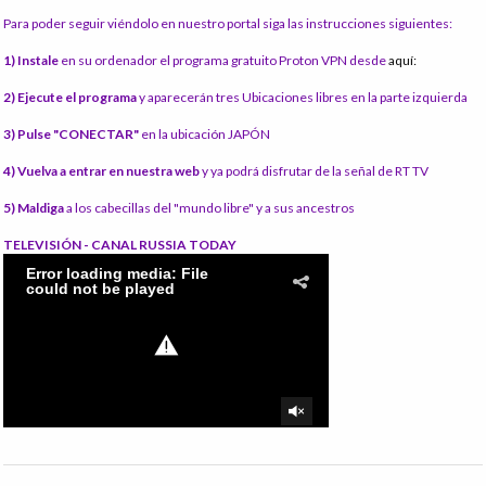
Para poder seguir viéndolo en nuestro portal siga las instrucciones siguientes:
1) Instale
en su ordenador el programa gratuito Proton VPN desde
aquí:
2) Ejecute el programa
y aparecerán tres Ubicaciones libres en la parte izquierda
3) Pulse "CONECTAR"
en la ubicación JAPÓN
4) Vuelva a entrar en nuestra web
y ya podrá disfrutar de la señal de RT TV
5) Maldiga
a los cabecillas del "mundo libre" y a sus ancestros
TELEVISIÓN - CANAL RUSSIA TODAY