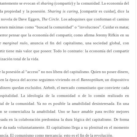
tantemente se evocan el
sharing
(compartir) y la comunidad. La economía del
la propiedad y la posesión.
Sharing is caring,
[compartir es cuidar], dice la
a novela de Dave Eggers,
The Circle.
Los adoquines que conforman el camino
ntienen máximas como “buscad la comunidad” o “involucraos”. Cuidar es matar,
 error pensar que la economía del compartir, como afirma Jeremy Rifkin en su
e marginal nulo,
anuncia el fin del capitalismo, una sociedad global, con
tir tiene más valor que poseer. Todo lo contrario: la economía del compartir
ización total de la vida.
 la posesión al “acceso” no nos libera del capitalismo. Quien no posee dinero,
en la época del acceso seguimos viviendo en el
Bannoptikum,
un dispositivo
n dinero quedan excluidos. Airbnb, el mercado comunitario que convierte cada
 hospitalidad. La ideología de la comunidad o de lo común realizado en
otal de la comunidad. Ya no es posible la amabilidad desinteresada. En una
n se comercializa la amabilidad. Uno se hace amable para recibir mejores
sada en la colaboración predomina la dura lógica del capitalismo. De forma
ie da nada voluntariamente. El capitalismo llega a su plenitud en el momento
cía. El comunismo como mercancía: esto es el fin de la revolución.