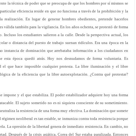
ente la técnica de poder que se preocupa de que los hombres por sí mismos se
rticular eficiencia reside en que no funciona a través de la prohibición y la
 la realización. En lugar de generar hombres obedientes, pretende hacerlos
 es válida también para la vigilancia. En los años ochenta, se protestó de forma
 Incluso los estudiantes salieron a la calle. Desde la perspectiva actual, los
olar o distancia del puesto de trabajo suenan ridículos. Era una época en la
omo instancia de dominación que arrebataba información a los ciudadanos en
ue esta época quedó atrás. Hoy nos desnudamos de forma voluntaria. Es
d el que hace imposible cualquier protesta. La libre iluminación y el libre
gica de la eficiencia que la libre autoexplotación. ¿Contra qué protestar?
ue impone y el que estabiliza. El poder estabilizador adquiere hoy una forma
natacable. El sujeto sometido no es ni siquiera consciente de su sometimiento.
 neutraliza la resistencia de una forma muy efectiva. La dominación que somete
 el régimen neoliberal es tan estable, se inmuniza contra toda resistencia porque
erla. La opresión de la libertad genera de inmediato resistencia. En cambio, no
rtad. Después de la crisis asiática, Corea del Sur estaba paralizada. Entonces