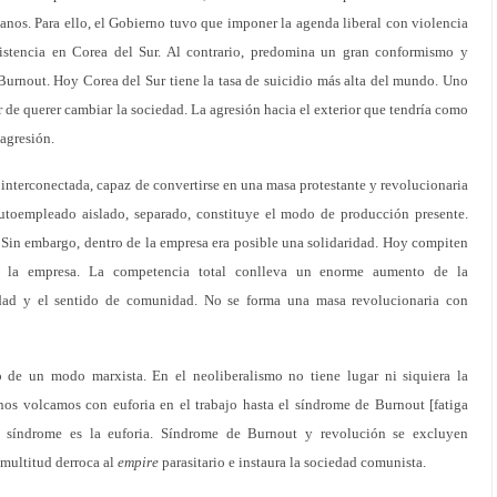
eanos. Para ello, el Gobierno tuvo que imponer la agenda liberal con violencia
sistencia en Corea del Sur. Al contrario, predomina un gran conformismo y
urnout. Hoy Corea del Sur tiene la tasa de suicidio más alta del mundo. Uno
 de querer cambiar la sociedad. La agresión hacia el exterior que tendría como
agresión.
nterconectada, capaz de convertirse en una masa protestante y revolucionaria
 autoempleado aislado, separado, constituye el modo de producción presente.
. Sin embargo, dentro de la empresa era posible una solidaridad. Hoy compiten
e la empresa. La competencia total conlleva un enorme aumento de la
ridad y el sentido de comunidad. No se forma una masa revolucionaria con
o de un modo marxista. En el neoliberalismo no tiene lugar ni siquiera la
nos volcamos con euforia en el trabajo hasta el síndrome de Burnout [fatiga
del síndrome es la euforia. Síndrome de Burnout y revolución se excluyen
 multitud derroca al
empire
parasitario e instaura la sociedad comunista.