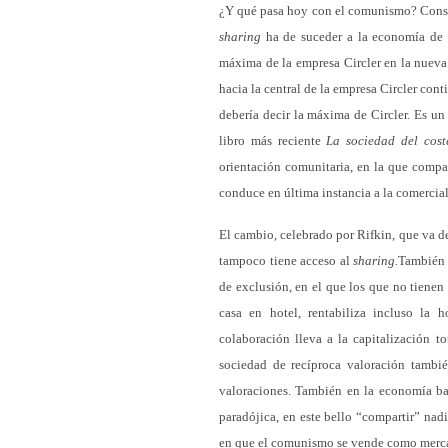
¿Y qué pasa hoy con el comunismo? Cons
sharing
ha de suceder a la economía de 
máxima de la empresa Circler en la nuev
hacia la central de la empresa Circler co
debería decir la máxima de Circler. Es un
libro más reciente
La sociedad del cost
orientación comunitaria, en la que compar
conduce en última instancia a la comercial
El cambio, celebrado por Rifkin, que va de
tampoco tiene acceso al
sharing.
También 
de exclusión, en el que los que no tiene
casa en hotel, rentabiliza incluso la
colaboración lleva a la capitalización t
sociedad de recíproca valoración tambié
valoraciones. También en la economía ba
paradójica, en este bello “compartir” nad
en que el comunismo se vende como mercan