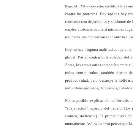
llegó el FMI y concedió crédito a los cor
contra las protestas. Hoy apenas hay re
consenso con depresiones y síndrome de B
emplea violencia contra sí mismo, en lugar
resultado una revolución cede ante la auto
Hoy no hay ninguna multitud cooperante, i
global. Por el contrario, la soledad del
Antes, los empresarios competían entre sí
todos contra todos, también dentro d
productividad, pero destruye la solida
individuos agotados, depresivos, aislados.
No es posible explicar el neoliberalism
“enajenación” respecto del trabajo. Hoy 
crónica, ineficacia]. El primer nivel 
mutuamente. Así, es un error pensar que la