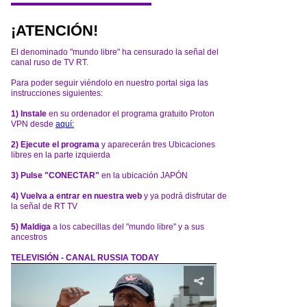
¡ATENCIÓN!
El denominado "mundo libre" ha censurado la señal del
canal ruso de TV RT.
Para poder seguir viéndolo en nuestro portal siga las
instrucciones siguientes:
1) Instale
en su ordenador el programa gratuito Proton
VPN desde
aquí:
2) Ejecute el programa
y aparecerán tres Ubicaciones
libres en la parte izquierda
3) Pulse "CONECTAR"
en la ubicación JAPÓN
4) Vuelva a entrar en nuestra web
y ya podrá disfrutar de
la señal de RT TV
5) Maldiga
a los cabecillas del "mundo libre" y a sus
ancestros
TELEVISIÓN - CANAL RUSSIA TODAY