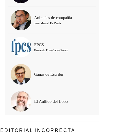
Animales de compañía
Juan Manuel De Prada
FPCS
Fernando Pino Calvo Sotelo
Ganas de Escribir
El Aullido del Lobo
EDITORIAL INCORRECTA