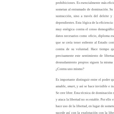
prohibiciones. Es esencialmente más efici
sometan al entramado de dominación. Su pa
sustracción, sino a través del deleite y
dependientes. Esta lógica de la eficiencia
muy enérgica contra el censo demográfico.
datos necesarios como oficio, diploma esc
que se creía tener enfrente al Estado c
contra de su voluntad. Hace tiempo q
precisamente este sentimiento de liberta
desnudamiento propios siguen la misma ló
¿Contra uno mismo?
Es importante distinguir entre el poder q
amable,
smart,
y así se hace invisible e i
Se cree libre. Esta técnica de dominación
y ataca la libertad no es estable. Por ello
hace uso de la libertad, en lugar de somet
sucede así con la explotación con la libe