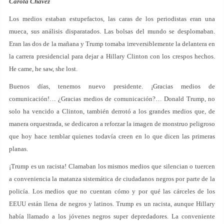
Carola Chávez
Los medios estaban estupefactos, las caras de los periodistas eran una
mueca, sus análisis disparatados. Las bolsas del mundo se desplomaban.
Eran las dos de la mañana y Trump tomaba irreversiblemente la delantera en
la carrera presidencial para dejar a Hillary Clinton con los crespos hechos.
He came, he saw, she lost.
Buenos días, tenemos nuevo presidente. ¡Gracias medios de
comunicación!… ¿Gracias medios de comunicación?… Donald Trump, no
solo ha vencido a Clinton, también derrotó a los grandes medios que, de
manera orquestrada, se dedicaron a reforzar la imagen de monstruo peligroso
que hoy hace temblar quienes todavía creen en lo que dicen las primeras
planas.
¡Trump es un racista! Clamaban los mismos medios que silencian o tuercen
a conveniencia la matanza sistemática de ciudadanos negros por parte de la
policía. Los medios que no cuentan cómo y por qué las cárceles de los
EEUU están llena de negros y latinos. Trump es un racista, aunque Hillary
había llamado a los jóvenes negros super depredadores. La conveniente