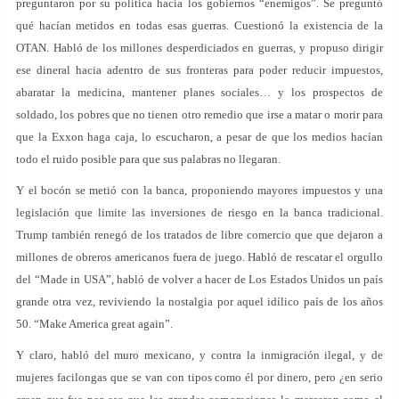
preguntaron por su política hacia los gobiernos “enemigos”. Se preguntó
qué hacían metidos en todas esas guerras. Cuestionó la existencia de la
OTAN. Habló de los millones desperdiciados en guerras, y propuso dirigir
ese dineral hacia adentro de sus fronteras para poder reducir impuestos,
abaratar la medicina, mantener planes sociales… y los prospectos de
soldado, los pobres que no tienen otro remedio que irse a matar o morir para
que la Exxon haga caja, lo escucharon, a pesar de que los medios hacían
todo el ruido posible para que sus palabras no llegaran.
Y el bocón se metió con la banca, proponiendo mayores impuestos y una
legislación que limite las inversiones de riesgo en la banca tradicional.
Trump también renegó de los tratados de libre comercio que que dejaron a
millones de obreros americanos fuera de juego. Habló de rescatar el orgullo
del “Made in USA”, habló de volver a hacer de Los Estados Unidos un país
grande otra vez, reviviendo la nostalgia por aquel idílico país de los años
50. “Make America great again”.
Y claro, habló del muro mexicano, y contra la inmigración ilegal, y de
mujeres facilongas que se van con tipos como él por dinero, pero ¿en serio