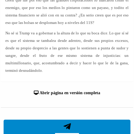
creen que fue por eso que las grandes corporaciones lo marcaron como el
enemigo, que por eso los medios lo pintaron como un payaso, y todito el
sistema financiero se alió con en su contra? ¿En serio creen que es por eso
eso que las bolsas se desploman hoy a niveles del 11S?
No sé si Trump va a gobernar a la altura de lo que su boca dice. Lo que sí sé
es que el sistema se tambalea desde adentro, desde sus propios excesos,
desde su propio desprecio a las gentes que lo sostienen a punta de sudor y
sangre, desde el fruto de ese mismo sistema de injusticias: un
multimillonario, que, acostumbrado a decir y hacer lo que le de la gana,
terminó desnudándolo.
Abrir página en versión completa