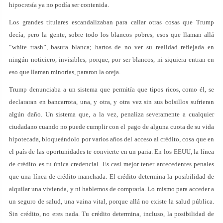
hipocresía ya no podía ser contenida.
Los grandes titulares escandalizaban para callar otras cosas que Trump
decía, pero la gente, sobre todo los blancos pobres, esos que llaman allá
“white trash”, basura blanca; hartos de no ver su realidad reflejada en
ningún noticiero, invisibles, porque, por ser blancos, ni siquiera entran en
eso que llaman minorías, pararon la oreja.
Trump denunciaba a un sistema que permitía que tipos ricos, como él, se
declararan en bancarrota, una, y otra, y otra vez sin sus bolsillos sufrieran
algún daño. Un sistema que, a la vez, penaliza severamente a cualquier
ciudadano cuando no puede cumplir con el pago de alguna cuota de su vida
hipotecada, bloqueándolo por varios años del acceso al crédito, cosa que en
el país de las oportunidades te convierte en un paria. En los EEUU, la línea
de crédito es tu única credencial. Es casi mejor tener antecedentes penales
que una línea de crédito manchada. El crédito determina la posibilidad de
alquilar una vivienda, y ni hablemos de comprarla. Lo mismo para acceder a
un seguro de salud, una vaina vital, porque allá no existe la salud pública.
Sin crédito, no eres nada. Tu crédito determina, incluso, la posibilidad de