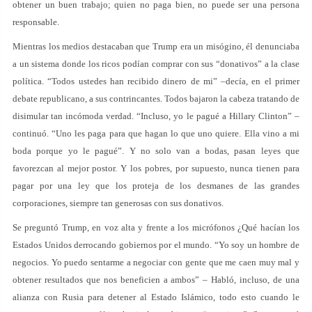
obtener un buen trabajo; quien no paga bien, no puede ser una persona
responsable.
Mientras los medios destacaban que Trump era un misógino, él denunciaba
a un sistema donde los ricos podían comprar con sus “donativos” a la clase
política. “Todos ustedes han recibido dinero de mi” –decía, en el primer
debate republicano, a sus contrincantes. Todos bajaron la cabeza tratando de
disimular tan incómoda verdad. “Incluso, yo le pagué a Hillary Clinton” –
continuó. “Uno les paga para que hagan lo que uno quiere. Ella vino a mi
boda porque yo le pagué”. Y no solo van a bodas, pasan leyes que
favorezcan al mejor postor. Y los pobres, por supuesto, nunca tienen para
pagar por una ley que los proteja de los desmanes de las grandes
corporaciones, siempre tan generosas con sus donativos.
Se preguntó Trump, en voz alta y frente a los micrófonos ¿Qué hacían los
Estados Unidos derrocando gobiernos por el mundo. “Yo soy un hombre de
negocios. Yo puedo sentarme a negociar con gente que me caen muy mal y
obtener resultados que nos beneficien a ambos” – Habló, incluso, de una
alianza con Rusia para detener al Estado Islámico, todo esto cuando le