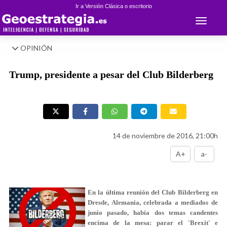
Ir a Versión Clásica o escritorio
Toggle 
OPINIÓN
Trump, presidente a pesar del Club Bilderberg
14 de noviembre de 2016, 21:00h
A+
a-
En la
última reunión del
Club Bilderberg en
Dresde
, Alemania
, celebrada a mediados de
junio pasado, había
dos temas candentes
encima de la mesa: parar el
'Brexit'
e