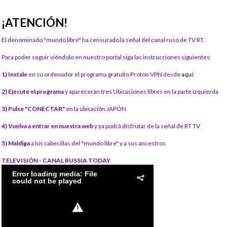
¡ATENCIÓN!
El denominado "mundo libre" ha censurado la señal del canal ruso de TV RT.
Para poder seguir viéndolo en nuestro portal siga las instrucciones siguientes:
1) Instale
en su ordenador el programa gratuito Proton VPN desde
aquí:
2) Ejecute el programa
y aparecerán tres Ubicaciones libres en la parte izquierda
3) Pulse "CONECTAR"
en la ubicación JAPÓN
4) Vuelva a entrar en nuestra web
y ya podrá disfrutar de la señal de RT TV
5) Maldiga
a los cabecillas del "mundo libre" y a sus ancestros
TELEVISIÓN - CANAL RUSSIA TODAY