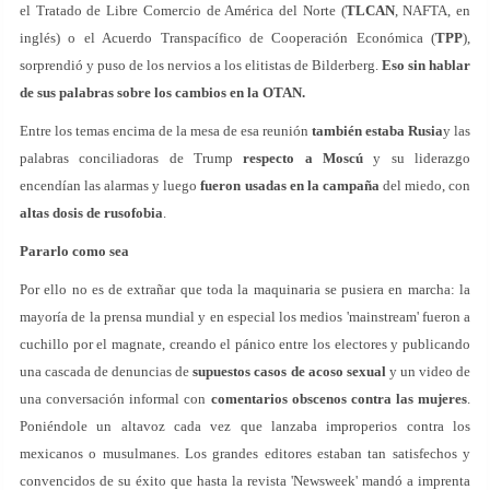
el Tratado de Libre Comercio de América del Norte (
TLCAN
, NAFTA, en
inglés) o el Acuerdo Transpacífico de Cooperación Económica (
TPP
),
sorprendió y puso de los nervios a los elitistas de Bilderberg.
Eso sin hablar
de
sus palabras sobre los cambios en la OTAN
.
Entre los temas encima de la mesa de esa reunión
también estaba Rusia
y las
palabras conciliadoras de Trump
respecto a Moscú
y su liderazgo
encendían las alarmas y luego
fueron usadas en la campaña
del miedo, con
altas dosis de rusofobia
.
Pararlo como sea
Por ello no es de extrañar que toda la maquinaria se pusiera en marcha: la
mayoría de la prensa mundial y en especial los medios 'mainstream' fueron a
cuchillo por el magnate, creando el pánico entre los electores y publicando
una cascada de denuncias de
supuestos casos de acoso sexual
y un video de
una conversación informal con
comentarios obscenos contra las mujeres
.
Poniéndole un altavoz cada vez que lanzaba improperios contra los
mexicanos o musulmanes. Los grandes editores estaban tan satisfechos y
convencidos de su éxito que hasta la revista 'Newsweek' mandó a imprenta