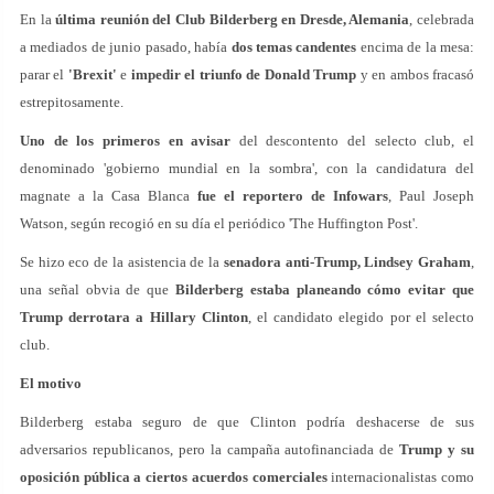
En la
última reunión del
Club Bilderberg en Dresde
, Alemania
, celebrada
a mediados de junio pasado, había
dos temas candentes
encima de la mesa:
parar el
'Brexit'
e
impedir el triunfo de Donald Trump
y en ambos fracasó
estrepitosamente.
Uno de los primeros en avisar
del descontento del selecto club, el
denominado 'gobierno mundial en la sombra', con la candidatura del
magnate a la Casa Blanca
fue el reportero de
Infowars
, Paul Joseph
Watson, según recogió en su día el periódico 'The Huffington Post'.
Se hizo eco de la asistencia de la
senadora anti-Trump, Lindsey Graham
,
una señal obvia de que
Bilderberg estaba planeando cómo evitar que
Trump derrotara a Hillary Clinton
, el candidato elegido por el selecto
club.
El motivo
Bilderberg estaba seguro de que Clinton podría deshacerse de sus
adversarios republicanos, pero la campaña autofinanciada de
Trump y su
oposición pública a ciertos acuerdos comerciales
internacionalistas como