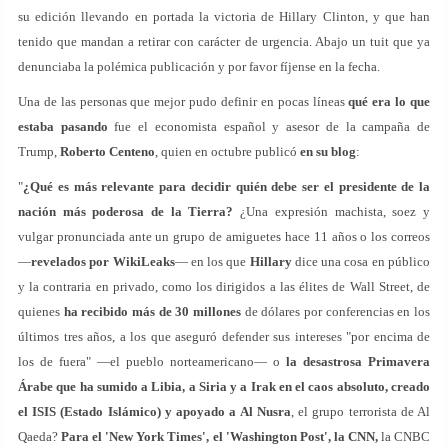
su edición llevando en portada la victoria de Hillary Clinton, y que han
tenido que mandan a retirar con carácter de urgencia. Abajo un tuit que ya
denunciaba la polémica publicación y por favor fíjense en la fecha.
Una de las personas que mejor pudo definir en pocas líneas
qué era lo que
estaba pasando
fue el economista español y asesor de la campaña de
Trump,
Roberto Centeno
, quien en octubre publicó
en su blog
:
"
¿Qué es más relevante para decidir quién debe ser el presidente de la
nación más poderosa de la Tierra?
¿Una expresión machista, soez y
vulgar pronunciada ante un grupo de amiguetes hace 11 años o los correos
—
revelados por WikiLeaks
— en los que
Hillary
dice una cosa en público
y la contraria en privado, como los dirigidos a las élites de Wall Street, de
quienes
ha
recibido más de 30 millones
de dólares por conferencias en los
últimos tres años, a los que aseguró defender sus intereses "por encima de
los de fuera" —el pueblo norteamericano— o
la desastrosa Primavera
Árabe que ha sumido a Libia, a Siria y a Irak en el caos absoluto,
creado
el ISIS
(Estado Islámico) y apoyado a Al Nusra
, el grupo terrorista de Al
Qaeda?
Para el 'New York Times', el 'Washington Post', la CNN,
la CNBC