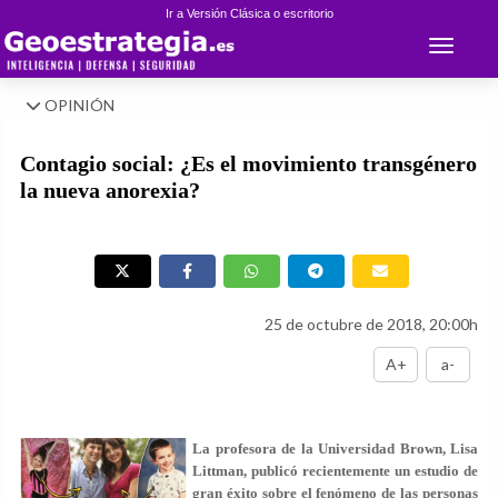
Ir a Versión Clásica o escritorio
Toggle 
OPINIÓN
Contagio social: ¿Es el movimiento transgénero
la nueva anorexia?
25 de octubre de 2018, 20:00h
A+
a-
La profesora de la Universidad Brown, Lisa
Littman, publicó recientemente un estudio de
gran éxito sobre el fenómeno de las personas