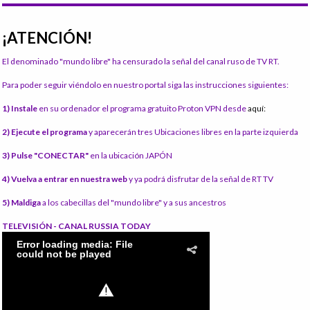
¡ATENCIÓN!
El denominado "mundo libre" ha censurado la señal del canal ruso de TV RT.
Para poder seguir viéndolo en nuestro portal siga las instrucciones siguientes:
1) Instale
en su ordenador el programa gratuito Proton VPN desde
aquí:
2) Ejecute el programa
y aparecerán tres Ubicaciones libres en la parte izquierda
3) Pulse "CONECTAR"
en la ubicación JAPÓN
4) Vuelva a entrar en nuestra web
y ya podrá disfrutar de la señal de RT TV
5) Maldiga
a los cabecillas del "mundo libre" y a sus ancestros
TELEVISIÓN - CANAL RUSSIA TODAY