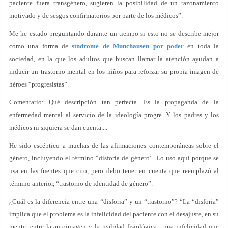
paciente fuera transgénero, sugieren la posibilidad de un razonamiento
motivado y de sesgos confirmatorios por parte de los médicos”.
Me he estado preguntando durante un tiempo si esto no se describe mejor
como una forma de
síndrome de Munchausen por poder
en toda la
sociedad, en la que los adultos que buscan llamar la atención ayudan a
inducir un trastorno mental en los niños para reforzar su propia imagen de
héroes “progresistas”.
Comentario: Qué descripción tan perfecta. Es la propaganda de la
enfermedad mental al servicio de la ideología progre. Y los padres y los
médicos ni siquiera se dan cuenta....
He sido escéptico a muchas de las afirmaciones contemporáneas sobre el
género, incluyendo el término “disforia de género”. Lo uso aquí porque se
usa en las fuentes que cito, pero debo tener en cuenta que reemplazó al
término anterior, “trastorno de identidad de género”.
¿Cuál es la diferencia entre una “disforia” y un “trastorno”? “La “disforia”
implica que el problema es la infelicidad del paciente con el desajuste, en su
mente, entre la autoimagen y la realidad fisiológica - una infelicidad que