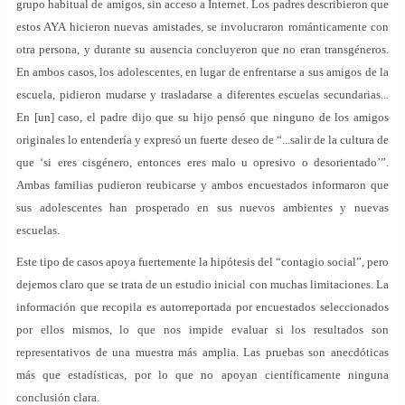
grupo habitual de amigos, sin acceso a Internet. Los padres describieron que
estos AYA hicieron nuevas amistades, se involucraron románticamente con
otra persona, y durante su ausencia concluyeron que no eran transgéneros.
En ambos casos, los adolescentes, en lugar de enfrentarse a sus amigos de la
escuela, pidieron mudarse y trasladarse a diferentes escuelas secundarias...
En [un] caso, el padre dijo que su hijo pensó que ninguno de los amigos
originales lo entendería y expresó un fuerte deseo de “...salir de la cultura de
que ‘si eres cisgénero, entonces eres malo u opresivo o desorientado’”.
Ambas familias pudieron reubicarse y ambos encuestados informaron que
sus adolescentes han prosperado en sus nuevos ambientes y nuevas
escuelas.
Este tipo de casos apoya fuertemente la hipótesis del “contagio social”, pero
dejemos claro que se trata de un estudio inicial con muchas limitaciones. La
información que recopila es autorreportada por encuestados seleccionados
por ellos mismos, lo que nos impide evaluar si los resultados son
representativos de una muestra más amplia. Las pruebas son anecdóticas
más que estadísticas, por lo que no apoyan científicamente ninguna
conclusión clara.