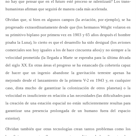
no hay que pensar que en el futuro esté proceso se ralentizará? Los trans-
humanistas afirman que seguirá de manera cada más acelerada.
Olvidan que, si bien en algunos campos (la aviación, por ejemplo), se ha
progresado extraordinariamente desde que (los hermanos Wright volaron en
su primitivo biplano por primera vez en 1903 y 65 años después el hombre
pisaba la Luna), lo cierto es que el desarrollo ha sido desigual (los aviones
comerciales son hoy iguales a los de hace cincuenta años) y no siempre a la
velocidad prometida (la llegada a Marte se esperaba para la última década
del siglo XX. En otras áreas el progreso se ha estancado (la cohetería capaz
de hacer que un ingenio abandone la gravitación terrestre apenas ha
mejorado desde el lanzamiento de la primera V-2 en 1943 y, en cualquier
caso, dista mucho de garantizar la colonización de otros planetas) o la
velocidad es insuficiente en relación a las necesidades (las dificultades para
la creación de una estación espacial no están suficientemente resultas para
garantizar una presencia prolongada de un humano fuera del espacio
exterior).
Olvidan también que otras tecnologías crean tantos problemas como los