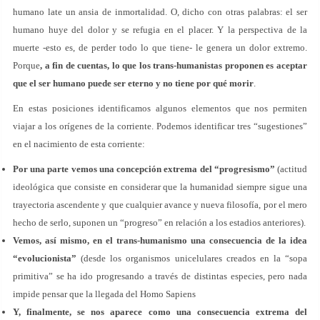
humano late un ansia de inmortalidad. O, dicho con otras palabras: el ser
humano huye del dolor y se refugia en el placer. Y la perspectiva de la
muerte -esto es, de perder todo lo que tiene- le genera un dolor extremo.
Porque
, a fin de cuentas, lo que los trans-humanistas proponen es aceptar
que el ser humano puede ser eterno y no tiene por qué morir
.
En estas posiciones identificamos algunos elementos que nos permiten
viajar a los orígenes de la corriente. Podemos identificar tres “sugestiones”
en el nacimiento de esta corriente:
Por una parte vemos una concepción extrema del “progresismo”
(actitud
ideológica que consiste en considerar que la humanidad siempre sigue una
trayectoria ascendente y que cualquier avance y nueva filosofía, por el mero
hecho de serlo, suponen un “progreso” en relación a los estadios anteriores).
Vemos, así mismo, en el trans-humanismo una consecuencia de la idea
“evolucionista”
(desde los organismos unicelulares creados en la “sopa
primitiva” se ha ido progresando a través de distintas especies, pero nada
impide pensar que la llegada del Homo Sapiens
Y, finalmente, se nos aparece como una consecuencia extrema del