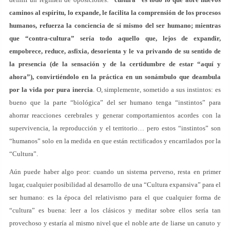
caminos al espíritu, lo expande, le facilita la comprensión de los procesos
humanos, refuerza la conciencia de sí mismo del ser humano; mientras
que “contra-cultura” sería todo aquello que, lejos de expandir,
empobrece, reduce, asfixia, desorienta y le va privando de su sentido de
la presencia (de la sensación y de la certidumbre de estar “aquí y
ahora”), convirtiéndolo en la práctica en un sonámbulo que deambula
por la vida por pura inercia
. O, simplemente, sometido a sus instintos: es
bueno que la parte “biológica” del ser humano tenga “instintos” para
ahorrar reacciones cerebrales y generar comportamientos acordes con la
supervivencia, la reproducción y el territorio… pero estos “instintos” son
“humanos” solo en la medida en que están rectificados y encarrilados por la
“Cultura”.
Aún puede haber algo peor: cuando un sistema perverso, resta en primer
lugar, cualquier posibilidad al desarrollo de una “Cultura expansiva” para el
ser humano: es la época del relativismo para el que cualquier forma de
“cultura” es buena: leer a los clásicos y meditar sobre ellos sería tan
provechoso y estaría al mismo nivel que el noble arte de liarse un canuto y