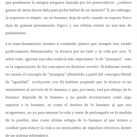
que parafrasear la antigua pregunta lanzada por los presocráticos: ¿cuántos
granos de arena hacen falta para poder hablar de un montón? Y, sin embargo,
la respuesta es simple: un ser humano deja de serlo cuando su soporte físico
deja de generar pensamiento lógico y sus células entran en una fase de
pudrimiento.
Los trans-humanistas tienden a confundir planos que siempre han estado
perfectamente diferenciados: la técnica por un lado y la vida por otro. Y,
sobre todo, ignoran una idea todavía más importante: la de “jerarquía”, esto
es la organización de los conceptos en distintos niveles. Si hubieran tenido
en cuenta el concepto de “jerarquía” (demolido a partir del concepto liberal
de “igualdad”, excluyente con él) hubiera aceptado que la técnica es un
instrumento al servicio de lo humano y que, por tanto, está por debajo de lo
humano: depende de lo humano y no puede reverenciarse como algo
superior a lo humano, ni como el destino de lo humano al que nos
acogeremos, no ya para mejorar la vida y tratar de prolongarla en la medida
de lo posible, sino como último refugio de lo humano al que iremos a
confluir para reducir la vida a un intercambio de impulsos eléctricos dentro
de un sistema informático.