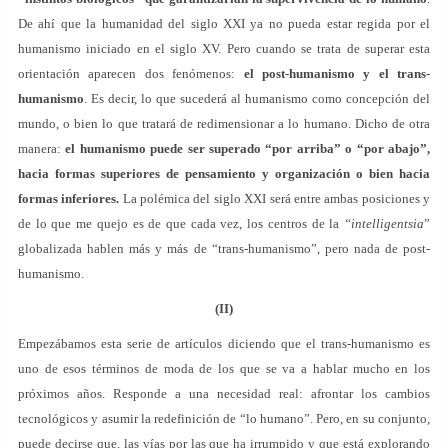
De ahí que la humanidad del siglo XXI ya no pueda estar regida por el
humanismo iniciado en el siglo XV. Pero cuando se trata de superar esta
orientación aparecen dos fenómenos:
el post-humanismo y el trans-
humanismo
. Es decir, lo que sucederá al humanismo como concepción del
mundo, o bien lo que tratará de redimensionar a lo humano. Dicho de otra
manera:
el humanismo puede ser superado “por arriba” o “por abajo”,
hacia formas superiores de pensamiento y organización o bien hacia
formas inferiores.
La polémica del siglo XXI será entre ambas posiciones y
de lo que me quejo es de que cada vez, los centros de la
“intelligentsia
”
globalizada hablen más y más de “trans-humanismo”, pero nada de post-
humanismo.
(II)
Empezábamos esta serie de artículos diciendo que el trans-humanismo es
uno de esos términos de moda de los que se va a hablar mucho en los
próximos años. Responde a una necesidad real: afrontar los cambios
tecnológicos y asumir la redefinición de “lo humano”. Pero, en su conjunto,
puede decirse que, las vías por las que ha irrumpido y que está explorando