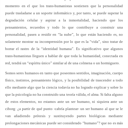
momento en el que los trans-humanistas sostienen que la personalidad
puede trasladarse a un soporte informático y, por tanto, se puede superar la
degradación celular y aspirar a la inmortalidad, haciendo que los
pensamientos, recuerdos y todo lo que contribuye a construir una
personalidad, pasen a residir en “la nube”, lo que están haciendo es, no
solamente mostrar su incomprensión por lo que es la “vida”, sino tratar de
borrar el rastro de la “identidad humana”. Es significativo que algunos
trans-humanistas lleguen a hablar de que toda la humanidad, conectada en
red, tendrá un “espíritu único” similar al de una colmena o un hormiguero.
Somos seres humanos en tanto que poseemos sentidos, imaginación, cuerpo
físico, instintos, pensamiento lógico, y la posibilidad de trascender a todo
ello mediante algo que la ciencia todavía no ha logrado explicar y sobre lo
que la psicología no ha construido una teoría válida, el alma. Si falta alguno
de estos elementos, no estamos ante un ser humano, ni siquiera ante un
ciborg: ¿a partir de qué punto -cabría plantear- un ser humano al que se le
van añadiendo prótesis y sustituyendo partes biológicas mediante
prolongaciones mecánicas puede ser considerado “humano”? que no es más