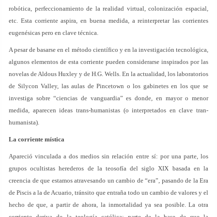
robótica, perfeccionamiento de la realidad virtual, colonización espacial,
etc. Esta corriente aspira, en buena medida, a reinterpretar las corrientes
eugenésicas pero en clave técnica.
A pesar de basarse en el método científico y en la investigación tecnológica,
algunos elementos de esta corriente pueden considerarse inspirados por las
novelas de Aldous Huxley y de H.G. Wells. En la actualidad, los laboratorios
de Silycon Valley, las aulas de Pincetown o los gabinetes en los que se
investiga sobre “ciencias de vanguardia” es donde, en mayor o menor
medida, aparecen ideas trans-humanistas (o interpretados en clave tran-
humanista).
La corriente mística
Apareció vinculada a dos medios sin relación entre sí: por una parte, los
grupos ocultistas herederos de la teosofía del siglo XIX basada en la
creencia de que estamos atravesando un cambio de “era”, pasando de la Era
de Piscis a la de Acuario, tránsito que entraña todo un cambio de valores y el
hecho de que, a partir de ahora, la inmortalidad ya sea posible. La otra
corriente deriva de la teología católica: parte de la base de que la