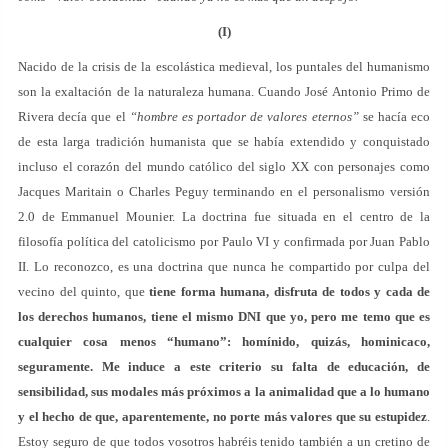
(I)
Nacido de la crisis de la escolástica medieval, los puntales del humanismo
son la exaltación de la naturaleza humana. Cuando José Antonio Primo de
Rivera decía que el
“hombre es portador de valores eternos”
se hacía eco
de esta larga tradición humanista que se había extendido y conquistado
incluso el corazón del mundo católico del siglo XX con personajes como
Jacques Maritain o Charles Peguy terminando en el personalismo versión
2.0 de Emmanuel Mounier. La doctrina fue situada en el centro de la
filosofía política del catolicismo por Paulo VI y confirmada por Juan Pablo
II. Lo reconozco, es una doctrina que nunca he compartido por culpa del
vecino del quinto, que
tiene forma humana, disfruta de todos y cada de
los derechos humanos, tiene el mismo DNI que yo, pero me temo que es
cualquier cosa menos “humano”: homínido, quizás, hominicaco,
seguramente. Me induce a este criterio su falta de educación, de
sensibilidad, sus modales más próximos a la animalidad que a lo humano
y el hecho de que, aparentemente, no porte más valores que su estupidez
.
Estoy seguro de que todos vosotros habréis tenido también a un cretino de