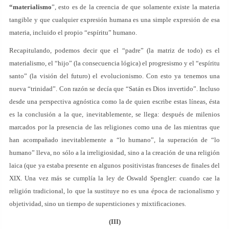
“materialismo
”, esto es de la creencia de que solamente existe la materia
tangible y que cualquier expresión humana es una simple expresión de esa
materia, incluido el propio “espíritu” humano.
Recapitulando, podemos decir que el “padre” (la matriz de todo) es el
materialismo, el “hijo” (la consecuencia lógica) el progresismo y el “espíritu
santo” (la visión del futuro) el evolucionismo. Con esto ya tenemos una
nueva “trinidad”. Con razón se decía que “Satán es Dios invertido”. Incluso
desde una perspectiva agnóstica como la de quien escribe estas líneas, ésta
es la conclusión a la que, inevitablemente, se llega: después de milenios
marcados por la presencia de las religiones como una de las mientras que
han acompañado inevitablemente a “lo humano”, la superación de “lo
humano” lleva, no sólo a la irreligiosidad, sino a la creación de una religión
laica (que ya estaba presente en algunos positivistas franceses de finales del
XIX. Una vez más se cumplía la ley de Oswald Spengler: cuando cae la
religión tradicional, lo que la sustituye no es una época de racionalismo y
objetividad, sino un tiempo de supersticiones y mixtificaciones.
(III)