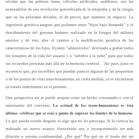
olvidar que las prótesis óseas, válvulas artificiales, audífonos, son las
avanzadillas de una revolución generalizada de la ortopedia y de la cirugía
que en las próximas décadas, es de prever, que aumente su impacto. La
ingeniería genética asegura que podamos tener “hijos bajo demanda” y el
desciframiento del genoma humano realizado en la bisagra del milenio
anterior y de éste, abre el camino a la modificación genética de las
características de los hijos. Existen “adminículos” destinado a grabar todos
los instantes de la vida del usuario y a “subirlos a la nube” para que todos
sus recuerdos persistan más allá de la memoria cerebral… Así pues, justo es
reconocer que, por increíbles que puedan parecer algunas de las propuestas
o de los puntos de vista trans-humanistas, en cierta medida, ya se encuentran
en estado embrionario en el presente…
Una perspectiva así se puede aceptar como un hecho consumado o con el
entusiasmo del converso.
La actitud de los trans-humanistas es ésta
última: celebrar que se está a punto de superar los límites de lo humano
.
Lo que pueda ocurrir después es algo que no les preocupa. Si la ciencia ha
realizado un nuevo avance, bienvenido sea, e incorporémoslo sin más
dilación a nuestra cotidianeidad. ¿Por qué? Por qué en el fondo del ser