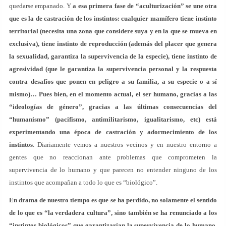
quedarse empanado. Y
a esa primera fase de “aculturización” se une otra
que es la de castración de los instintos: cualquier mamífero tiene instinto
territorial (necesita una zona que considere suya y en la que se mueva en
exclusiva), tiene instinto de reproducción (además del placer que genera
la sexualidad, garantiza la supervivencia de la especie), tiene instinto de
agresividad (que le garantiza la supervivencia personal y la respuesta
contra desafíos que ponen en peligro a su familia, a su especie o a sí
mismo)… Pues bien, en el momento actual, el ser humano, gracias a las
“ideologías de género”, gracias a las últimas consecuencias del
“humanismo” (pacifismo, antimilitarismo, igualitarismo, etc) está
experimentando una época de castración y adormecimiento de los
instintos
. Diariamente vemos a nuestros vecinos y en nuestro entorno a
gentes que no reaccionan ante problemas que comprometen la
supervivencia de lo humano y que parecen no entender ninguno de los
instintos que acompañan a todo lo que es “biológico”.
En drama de nuestro tiempo es que se ha perdido, no solamente el sentido
de lo que es “la verdadera cultura”, sino también se ha renunciado a los
“instintos biológicos” que garantizarían la supervivencia de lo humano
.