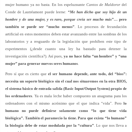
mujer humano ya no basta. En los espeluznante
Cantos de Maldoror
del
Conde de Lautréamont puede leerse:
“Me han dicho que soy hijo de un
hombre y de una mujer, y es raro, porque creía ser mucho más”
… pero
también se puede ser “mucho menos”
. Lo procesos de fecundación
artificial en estos momentos deben estar avanzando entre las sombras de los
laboratorios y a resguardo de la legislación que prohíben este tipo de
experimentos (¿desde cuanto una ley ha bastado para detener la
investigación científica?). Así pues,
ya no hace falta “un hombre” y “una
mujer” para generar nuevos seres humanos
.
Pero sí que es cierto que
el ser humano depende, ante todo, del “bios”:
necesita un soporte biológico sin el cual nos situaremos en la otra BIOS,
el sistema básico de entrada salida (Basic Input/Output System) propio de
los ordenadores
. Ya es mala leche haber compuesto un anagrama para los
ordenadores con el mismo acrónimo que el que indica “vida”. Pero
lo
humano no puede definirse solamente como “lo que tiene vida
biológica”. También el paramecio la tiene. Para que exista “lo humano”
la biología debe de estar modulada por la “cultura”
. Lo que nos lleva a