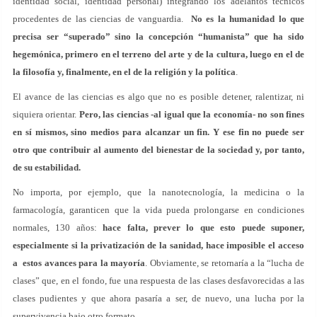
identidad social, identidad personal) integrando los adelantos técnicos
procedentes de las ciencias de vanguardia.
No es la humanidad lo que
precisa ser “superado” sino la concepción “humanista” que ha sido
hegemónica, primero en el terreno del arte y de la cultura, luego en el de
la filosofía y, finalmente, en el de la religión y la política
.
El avance de las ciencias es algo que no es posible detener, ralentizar, ni
siquiera orientar.
Pero, las ciencias -al igual que la economía- no son fines
en sí mismos, sino medios para alcanzar un fin. Y ese fin no puede ser
otro que contribuir al aumento del bienestar de la sociedad y, por tanto,
de su estabilidad.
No importa, por ejemplo, que la nanotecnología, la medicina o la
farmacología, garanticen que la vida pueda prolongarse en condiciones
normales, 130 años:
hace falta, prever lo que esto puede suponer,
especialmente si la privatización de la sanidad, hace imposible el acceso
a estos avances para la mayoría
. Obviamente, se retornaría a la “lucha de
clases” que, en el fondo, fue una respuesta de las clases desfavorecidas a las
clases pudientes y que ahora pasaría a ser, de nuevo, una lucha por la
supervivencia bajo otro formato.