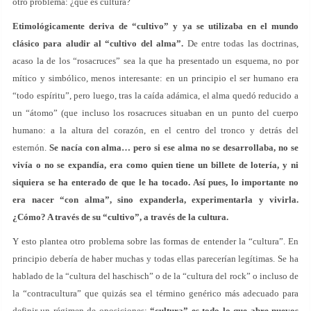
otro problema: ¿qué es cultura?
Etimológicamente deriva de “cultivo” y ya se utilizaba en el mundo
clásico para aludir al “cultivo del alma”.
De entre todas las doctrinas,
acaso la de los “rosacruces” sea la que ha presentado un esquema, no por
mítico y simbólico, menos interesante: en un principio el ser humano era
“todo espíritu”, pero luego, tras la caída adámica, el alma quedó reducido a
un “átomo” (que incluso los rosacruces situaban en un punto del cuerpo
humano: a la altura del corazón, en el centro del tronco y detrás del
esternón.
Se nacía con alma… pero si ese alma no se desarrollaba, no se
vivía o no se expandía, era como quien tiene un billete de lotería, y ni
siquiera se ha enterado de que le ha tocado. Así pues, lo importante no
era nacer “con alma”, sino expanderla, experimentarla y vivirla.
¿Cómo? A través de su “cultivo”, a través de la cultura.
Y esto plantea otro problema sobre las formas de entender la “cultura”. En
principio debería de haber muchas y todas ellas parecerían legítimas. Se ha
hablado de la “cultura del haschisch” o de la “cultura del rock” o incluso de
la “contracultura” que quizás sea el término genérico más adecuado para
definir un régimen de oposiciones:
“cultura” es todo lo que abre nuevos