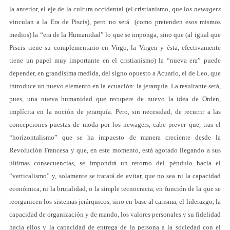
la anterior, el eje de la cultura occidental (el cristianismo, que los
newagers
vinculan a la Era de Piscis), pero no será (como pretenden esos mismos
medios) la “era de la Humanidad” lo que se imponga, sino que (al igual que
Piscis tiene su complementario en Virgo, la Virgen y ésta, efectivamente
tiene un papel muy importante en el cristianismo) la “nueva era” puede
depender, en grandísima medida, del signo opuesto a Acuario, el de Leo, que
introduce un nuevo elemento en la ecuación: la jerarquía. La resultante será,
pues, una nueva humanidad que recupere de nuevo la idea de Orden,
implícita en la noción de jerarquía. Pero, sin necesidad, de recurrir a las
concepciones puestas de moda por los newagers, cabe prever que, tras el
“horizontalismo” que se ha impuesto de manera creciente desde la
Revolución Francesa y que, en este momento, está agotado llegando a sus
últimas consecuencias, se impondrá un retorno del péndulo hacia el
“verticalismo” y, solamente se tratará de evitar, que no sea ni la capacidad
económica, ni la brutalidad, o la simple tecnocracia, en función de la que se
reorganicen los sistemas jerárquicos, sino en base al carisma, el liderazgo, la
capacidad de organización y de mando, los valores personales y su fidelidad
hacia ellos y la capacidad de entrega de la persona a la sociedad con el