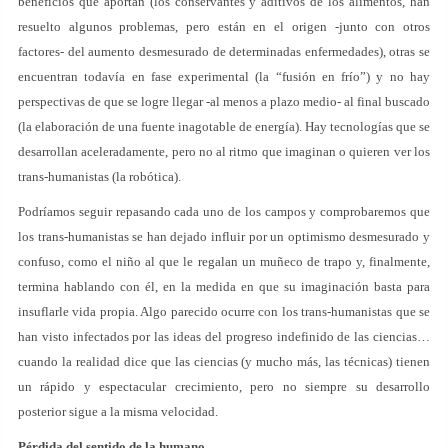
beneficios que aportan (los conservantes y aditivos de los alimentos, han
resuelto algunos problemas, pero están en el origen -junto con otros
factores- del aumento desmesurado de determinadas enfermedades), otras se
encuentran todavía en fase experimental (la “fusión en frío”) y no hay
perspectivas de que se logre llegar -al menos a plazo medio- al final buscado
(la elaboración de una fuente inagotable de energía). Hay tecnologías que se
desarrollan aceleradamente, pero no al ritmo que imaginan o quieren ver los
trans-humanistas (la robótica).
Podríamos seguir repasando cada uno de los campos y comprobaremos que
los trans-humanistas se han dejado influir por un optimismo desmesurado y
confuso, como el niño al que le regalan un muñeco de trapo y, finalmente,
termina hablando con él, en la medida en que su imaginación basta para
insuflarle vida propia. Algo parecido ocurre con los trans-humanistas que se
han visto infectados por las ideas del progreso indefinido de las ciencias…
cuando la realidad dice que las ciencias (y mucho más, las técnicas) tienen
un rápido y espectacular crecimiento, pero no siempre su desarrollo
posterior sigue a la misma velocidad.
Pérdida del sentido de la humano