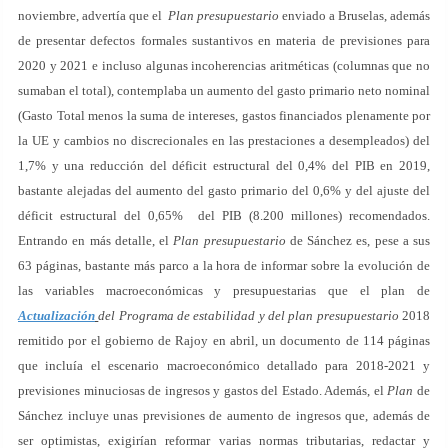
noviembre, advertía que el
Plan presupuestario
enviado a Bruselas, además
de presentar defectos formales sustantivos en materia de previsiones para
2020 y 2021 e incluso algunas incoherencias aritméticas (columnas que no
sumaban el total), contemplaba un aumento del gasto primario neto nominal
(Gasto Total menos la suma de intereses, gastos financiados plenamente por
la UE y cambios no discrecionales en las prestaciones a desempleados) del
1,7% y una reducción del déficit estructural del 0,4% del PIB en 2019,
bastante alejadas del aumento del gasto primario del 0,6% y del ajuste del
déficit estructural del 0,65% del PIB (8.200 millones) recomendados.
Entrando en más detalle, el
Plan presupuestario
de Sánchez es, pese a sus
63 páginas, bastante más parco a la hora de informar sobre la evolución de
las variables macroeconómicas y presupuestarias que el plan de
Actualización
del Programa de estabilidad y del plan presupuestario
2018
remitido por el gobierno de Rajoy en abril, un documento de 114 páginas
que incluía el escenario macroeconómico detallado para 2018-2021 y
previsiones minuciosas de ingresos y gastos del Estado. Además, el
Plan
de
Sánchez incluye unas previsiones de aumento de ingresos que, además de
ser optimistas, exigirían reformar varias normas tributarias, redactar y