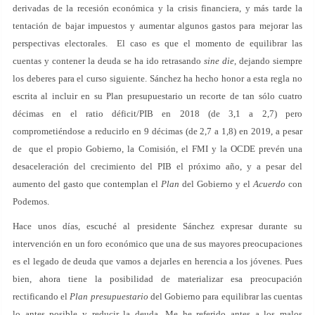
derivadas de la recesión económica y la crisis financiera, y más tarde la
tentación de bajar impuestos y aumentar algunos gastos para mejorar las
perspectivas electorales. El caso es que el momento de equilibrar las
cuentas y contener la deuda se ha ido retrasando
sine die
, dejando siempre
los deberes para el curso siguiente. Sánchez ha hecho honor a esta regla no
escrita al incluir en su Plan presupuestario un recorte de tan sólo cuatro
décimas en el ratio déficit/PIB en 2018 (de 3,1 a 2,7) pero
comprometiéndose a reducirlo en 9 décimas (de 2,7 a 1,8) en 2019, a pesar
de que el propio Gobierno, la Comisión, el FMI y la OCDE prevén una
desaceleración del crecimiento del PIB el próximo año, y a pesar del
aumento del gasto que contemplan el
Plan
del Gobierno y el
Acuerdo
con
Podemos.
Hace unos días, escuché al presidente Sánchez expresar durante su
intervención en un foro económico que una de sus mayores preocupaciones
es el legado de deuda que vamos a dejarles en herencia a los jóvenes. Pues
bien, ahora tiene la posibilidad de materializar esa preocupación
rectificando el
Plan presupuestario
del Gobierno para equilibrar las cuentas
lo antes posible y reducir la deuda. Me he referido antes a los malos