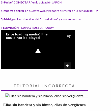
3) Pulse "CONECTAR"
en la ubicación JAPÓN
4) Vuelva a entrar en nuestra web
y ya podrá disfrutar de la señal de RT TV
5) Maldiga
a los cabecillas del "mundo libre" y a sus ancestros
TELEVISIÓN - CANAL RUSSIA TODAY
EDITORIAL INCORRECTA
Ellas sin bandera y sin himno, ellos sin vergüenza