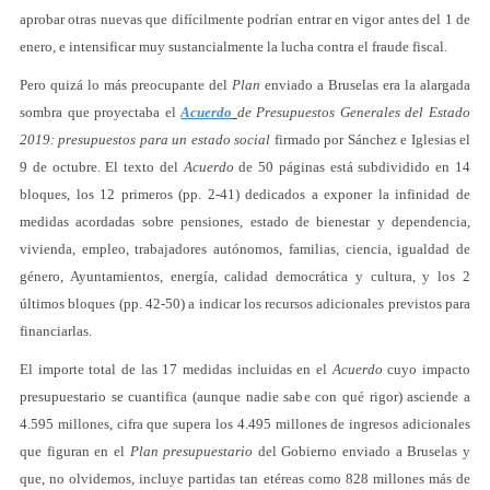
aprobar otras nuevas que difícilmente podrían entrar en vigor antes del 1 de
enero, e intensificar muy sustancialmente la lucha contra el fraude fiscal.
Pero quizá lo más preocupante del
Plan
enviado a Bruselas era la alargada
sombra que proyectaba el
Acuerdo
de Presupuestos Generales del Estado
2019: presupuestos para un estado social
firmado por Sánchez e Iglesias el
9 de octubre. El texto del
Acuerdo
de 50 páginas está subdividido en 14
bloques, los 12 primeros (pp. 2-41) dedicados a exponer la infinidad de
medidas acordadas sobre pensiones, estado de bienestar y dependencia,
vivienda, empleo, trabajadores autónomos, familias, ciencia, igualdad de
género, Ayuntamientos, energía, calidad democrática y cultura, y los 2
últimos bloques (pp. 42-50) a indicar los recursos adicionales previstos para
financiarlas.
El importe total de las 17 medidas incluidas en el
Acuerdo
cuyo impacto
presupuestario se cuantifica (aunque nadie sabe con qué rigor) asciende a
4.595 millones, cifra que supera los 4.495 millones de ingresos adicionales
que figuran en el
Plan presupuestario
del Gobierno enviado a Bruselas y
que, no olvidemos, incluye partidas tan etéreas como 828 millones más de