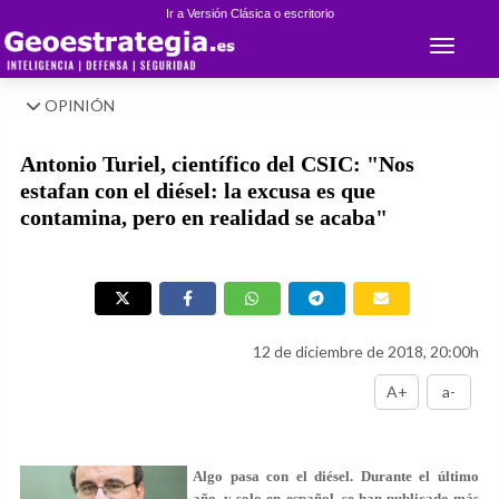
Ir a Versión Clásica o escritorio
Toggle 
OPINIÓN
Antonio Turiel, científico del CSIC: "Nos
estafan con el diésel: la excusa es que
contamina, pero en realidad se acaba"
12 de diciembre de 2018, 20:00h
A+
a-
Algo pasa con el diésel. Durante el último
año, y solo en español, se han publicado más