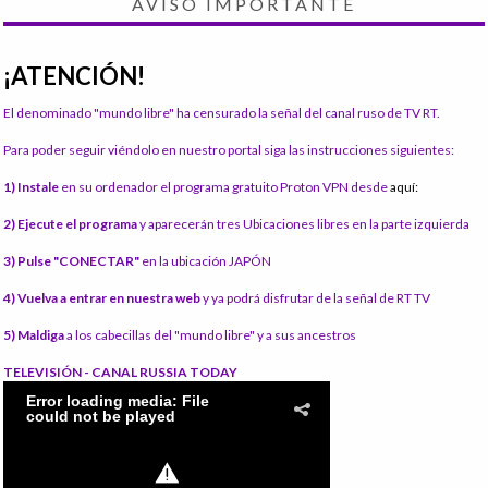
AVISO IMPORTANTE
¡ATENCIÓN!
El denominado "mundo libre" ha censurado la señal del canal ruso de TV RT.
Para poder seguir viéndolo en nuestro portal siga las instrucciones siguientes:
1) Instale
en su ordenador el programa gratuito Proton VPN desde
aquí:
2) Ejecute el programa
y aparecerán tres Ubicaciones libres en la parte izquierda
3) Pulse "CONECTAR"
en la ubicación JAPÓN
4) Vuelva a entrar en nuestra web
y ya podrá disfrutar de la señal de RT TV
5) Maldiga
a los cabecillas del "mundo libre" y a sus ancestros
TELEVISIÓN - CANAL RUSSIA TODAY