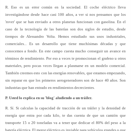
R. Eso es un error común en la sociedad. El coche eléctrico lleva
investigándose desde hace casi 100 años, a ver si nos pensamos que los
'rover' que se han enviado a otros planetas funcionan con gasolina. En el
caso de la tecnología de las baterías son dos siglos de estudio, desde
tiempos de Alessandro Volta. Hemos estudiado sus usos industriales,
comerciales... Es un desarrollo que tiene muchísimas décadas y que
conocemos a fondo. En este campo cuesta mucho conseguir un avance en
términos de rendimiento. Por eso a veces te promocionan el grafeno u otros
materiales, pero pocas veces llegan a plasmarse en un modelo comercial.
También creemos esto con las energías renovables, que estamos empezando,
sin reparar en que los primeros aerogeneradores son de hace 40 años. Son
industrias que han entrado en rendimientos decrecientes.
P. Usted lo explica en su 'blog' aludiendo a un tráiler.
R. Sí. Si calculas la capacidad de tracción de un tráiler y la densidad de
energía que entra por cada kilo, te das cuenta de que un camión que
transporte 15 o 20 toneladas va a tener que dedicar el 80% del peso a la
batería eléctrica. El motor eléctrico es inviable para vehículos grandes o que