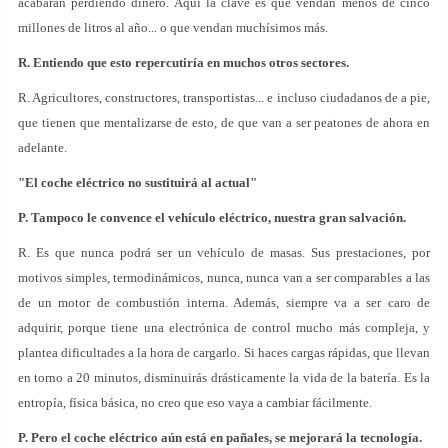
acabarán perdiendo dinero. Aquí la clave es que vendan menos de cinco
millones de litros al año... o que vendan muchísimos más.
R. Entiendo que esto repercutiría en muchos otros sectores.
R. Agricultores, constructores, transportistas... e incluso ciudadanos de a pie,
que tienen que mentalizarse de esto, de que van a ser peatones de ahora en
adelante.
"El coche eléctrico no sustituirá al actual"
P. Tampoco le convence el vehículo eléctrico, nuestra gran salvación.
R. Es que nunca podrá ser un vehículo de masas. Sus prestaciones, por
motivos simples, termodinámicos, nunca, nunca van a ser comparables a las
de un motor de combustión interna. Además, siempre va a ser caro de
adquirir, porque tiene una electrónica de control mucho más compleja, y
plantea dificultades a la hora de cargarlo. Si haces cargas rápidas, que llevan
en torno a 20 minutos, disminuirás drásticamente la vida de la batería. Es la
entropía, física básica, no creo que eso vaya a cambiar fácilmente.
P. Pero el coche eléctrico aún está en pañales, se mejorará la tecnología.