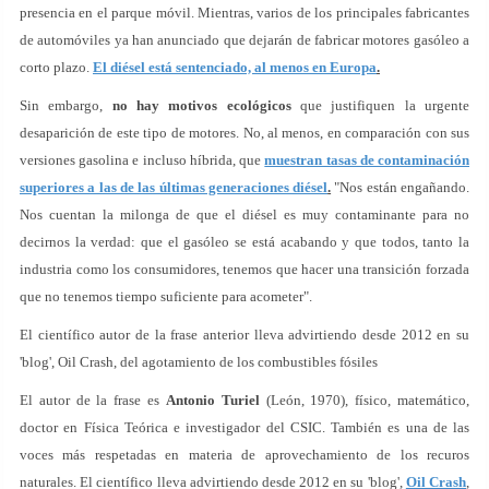
presencia en el parque móvil. Mientras, varios de los principales fabricantes
de automóviles ya han anunciado que dejarán de fabricar motores gasóleo a
corto plazo.
El diésel está sentenciado, al menos en Europa
.
Sin embargo,
no hay motivos ecológicos
que justifiquen la urgente
desaparición de este tipo de motores. No, al menos, en comparación con sus
versiones gasolina e incluso híbrida, que
muestran tasas de contaminación
superiores a las de las últimas generaciones diésel
.
"Nos están engañando.
Nos cuentan la milonga de que el diésel es muy contaminante para no
decirnos la verdad: que el gasóleo se está acabando y que todos, tanto la
industria como los consumidores, tenemos que hacer una transición forzada
que no tenemos tiempo suficiente para acometer".
El científico autor de la frase anterior lleva advirtiendo desde 2012 en su
'blog', Oil Crash, del agotamiento de los combustibles fósiles
El autor de la frase es
Antonio Turiel
(León, 1970), físico, matemático,
doctor en Física Teórica e investigador del CSIC. También es una de las
voces más respetadas en materia de aprovechamiento de los recuros
naturales. El científico lleva advirtiendo desde 2012 en su 'blog',
Oil Crash
,