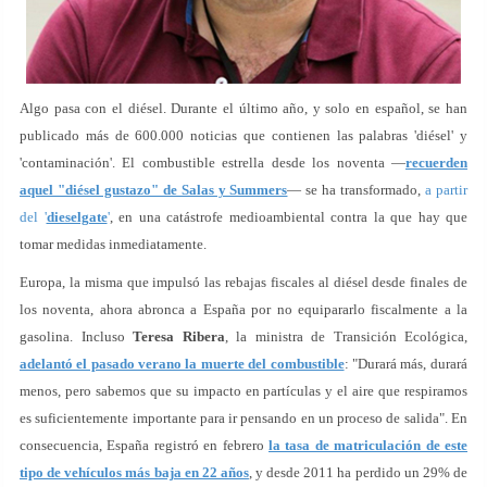
Algo pasa con el diésel. Durante el último año, y solo en español, se han
publicado más de 600.000 noticias que contienen las palabras 'diésel' y
'contaminación'. El combustible estrella desde los noventa —
recuerden
aquel "diésel gustazo" de Salas y Summers
— se ha transformado,
a partir
del '
dieselgate
'
, en una catástrofe medioambiental contra la que hay que
tomar medidas inmediatamente.
Europa, la misma que impulsó las rebajas fiscales al diésel desde finales de
los noventa, ahora abronca a España por no equipararlo fiscalmente a la
gasolina. Incluso
Teresa Ribera
, la ministra de Transición Ecológica,
adelantó el pasado verano la muerte del combustible
: "Durará más, durará
menos, pero sabemos que su impacto en partículas y el aire que respiramos
es suficientemente importante para ir pensando en un proceso de salida". En
consecuencia, España registró en febrero
la tasa de matriculación de este
tipo de vehículos más baja en 22 años
, y desde 2011 ha perdido un 29% de