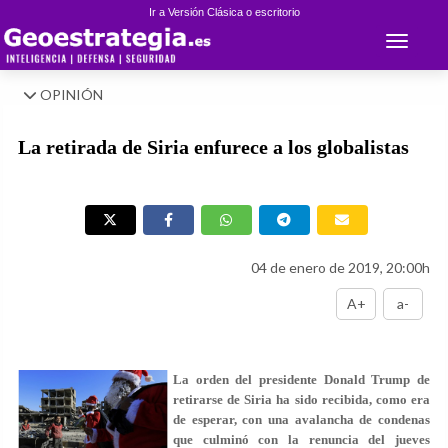
Ir a Versión Clásica o escritorio
Toggle 
OPINIÓN
La retirada de Siria enfurece a los globalistas
04 de enero de 2019, 20:00h
A+
a-
La orden del presidente Donald Trump de
retirarse de Siria ha sido recibida, como era
de esperar, con una avalancha de condenas
que culminó con la renuncia del jueves