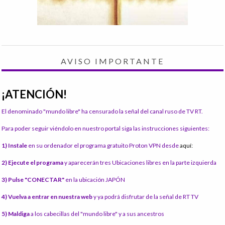
AVISO IMPORTANTE
¡ATENCIÓN!
El denominado "mundo libre" ha censurado la señal del canal ruso de TV RT.
Para poder seguir viéndolo en nuestro portal siga las instrucciones siguientes:
1) Instale
en su ordenador el programa gratuito Proton VPN desde
aquí:
2) Ejecute el programa
y aparecerán tres Ubicaciones libres en la parte izquierda
3) Pulse "CONECTAR"
en la ubicación JAPÓN
4) Vuelva a entrar en nuestra web
y ya podrá disfrutar de la señal de RT TV
5) Maldiga
a los cabecillas del "mundo libre" y a sus ancestros