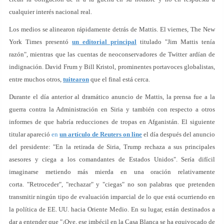
cualquier interés nacional real.
Los medios se alinearon rápidamente detrás de Mattis. El viernes, The New
York Times presentó
un editorial principal
titulado "Jim Mattis tenía
razón", mientras que las cuentas de neoconservadores de Twitter ardían de
indignación. David Frum y Bill Kristol, prominentes portavoces globalistas,
entre muchos otros,
tuitearon
que el final está cerca.
Durante el día anterior al dramático anuncio de Mattis, la prensa fue a la
guerra contra la Administración en Siria y también con respecto a otros
informes de que habría reducciones de tropas en Afganistán. El siguiente
titular apareció
en
un artículo de Reuters on line
el día después del anuncio
del presidente: "En la retirada de Siria, Trump rechaza a sus principales
asesores y ciega a los comandantes de Estados Unidos". Sería difícil
imaginarse metiendo más mierda en una oración relativamente
corta. "Retroceder", "rechazar" y "ciegas" no son palabras que pretenden
transmitir ningún tipo de evaluación imparcial de lo que está ocurriendo en
la política de EE. UU. hacia Oriente Medio. En su lugar, están destinados a
dar a entender que "¡Oye, ese imbécil en la Casa Blanca se ha equivocado de