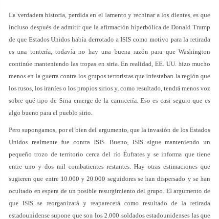
La verdadera historia, perdida en el lamento y rechinar a los dientes, es que
incluso después de admitir que la afirmación hiperbólica de Donald Trump
de que Estados Unidos había derrotado a ISIS como motivo para la retirada
es una tontería, todavía no hay una buena razón para que Washington
continúe manteniendo las tropas en siria. En realidad, EE. UU. hizo mucho
menos en la guerra contra los grupos terroristas que infestaban la región que
los rusos, los iraníes o los propios sirios y, como resultado, tendrá menos voz
sobre qué tipo de Siria emerge de la carnicería. Eso es casi seguro que es
algo bueno para el pueblo sirio.
Pero supongamos, por el bien del argumento, que la invasión de los Estados
Unidos realmente fue contra ISIS. Bueno, ISIS sigue manteniendo un
pequeño trozo de territorio cerca del río Éufrates y se informa que tiene
entre uno y dos mil combatientes restantes. Hay otras estimaciones que
sugieren que entre 10.000 y 20.000 seguidores se han dispersado y se han
ocultado en espera de un posible resurgimiento del grupo. El argumento de
que ISIS se reorganizará y reaparecerá como resultado de la retirada
estadounidense supone que son los 2.000 soldados estadounidenses las que