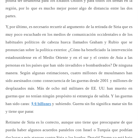
podría ser desastrosa para los Estados Unidos y para todos los demás en la
región, por lo que es mucho mejor poner algo de distancia entre las dos
partes.
Y, por último, es necesario recurrir al argumento de la retirada de Siria que es
muy poco escuchado en los medios de comunicación occidentales o de los
habituales políticos de cabeza hueca llamados Graham y Rubio que se
pronuncian sobre la política exterior. ¿Cómo ha beneficiado la intervención
estadounidense en el Medio Oriente y en el sur y el centro de Asia a las
personas en los países que han sido invadidos o bombardeados? De ninguna
manera. Según algunas estimaciones, cuatro millones de musulmanes han
sido asesinados como consecuencia de las guerras desde 2001 y millones de
desplazados más. Más de ocho mil militares de EE. UU. han muerto en
guerras que no tenían ningún propósito ni estrategia de salida. Y las guerras
han sido caras:
$ 6 billones
y subiendo. Guerra sin fin significa matar sin fin
y tiene que parar.
Retirarse de Siria es lo correcto, aunque uno tiene que preocuparse de que
pueda haber algunos acuerdos paralelos con Israel o Turquía que podrían
dar lugar a más ataques contra Siria y los kurdos. Donald Trump ya está bajo