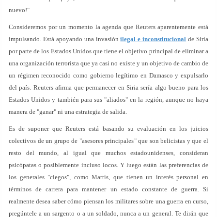
nuevo!"
Consideremos por un momento la agenda que Reuters aparentemente está
impulsando. Está apoyando una invasión
ilegal e inconstitucional
de Siria
por parte de los Estados Unidos que tiene el objetivo principal de eliminar a
una organización terrorista que ya casi no existe y un objetivo de cambio de
un régimen reconocido como gobierno legítimo en Damasco y expulsarlo
del país. Reuters afirma que permanecer en Siria sería algo bueno para los
Estados Unidos y también para sus "aliados" en la región, aunque no haya
manera de "ganar" ni una estrategia de salida.
Es de suponer que Reuters está basando su evaluación en los juicios
colectivos de un grupo de "asesores principales" que son belicistas y que el
resto del mundo, al igual que muchos estadounidenses, consideran
psicópatas o posiblemente incluso locos. Y luego están las preferencias de
los generales "ciegos", como Mattis, que tienen un interés personal en
términos de carrera para mantener un estado constante de guerra. Si
realmente desea saber cómo piensan los militares sobre una guerra en curso,
pregúntele a un sargento o a un soldado, nunca a un general. Te dirán que