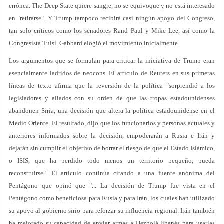
errónea. The Deep State quiere sangre, no se equivoque y no está interesado
en "retirarse". Y Trump tampoco recibirá casi ningún apoyo del Congreso,
tan solo críticos como los senadores Rand Paul y Mike Lee, así como la
Congresista Tulsi. Gabbard elogió el movimiento inicialmente.
Los argumentos que se formulan para criticar la iniciativa de Trump eran
esencialmente ladridos de neocons. El artículo de Reuters en sus primeras
líneas de texto afirma que la reversión de la política "sorprendió a los
legisladores y aliados con su orden de que las tropas estadounidenses
abandonen Siria, una decisión que altera la política estadounidense en el
Medio Oriente. El resultado, dijo que los funcionarios y personas actuales y
anteriores informados sobre la decisión, empoderarán a Rusia e Irán y
dejarán sin cumplir el objetivo de borrar el riesgo de que el Estado Islámico,
o ISIS, que ha perdido todo menos un territorio pequeño, pueda
reconstruirse". El artículo continúa citando a una fuente anónima del
Pentágono que opinó que "... La decisión de Trump fue vista en el
Pentágono como beneficiosa para Rusia y para Irán, los cuales han utilizado
su apoyo al gobierno sirio para reforzar su influencia regional. Irán también
ha mejorado su capacidad de enviar armas a Hezbolá libanés para usarlas