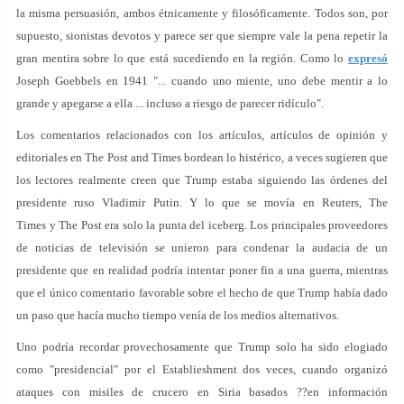
la misma persuasión, ambos étnicamente y filosóficamente. Todos son, por
supuesto, sionistas devotos y parece ser que siempre vale la pena repetir la
gran mentira sobre lo que está sucediendo en la región. Como lo
expresó
Joseph Goebbels en 1941 "... cuando uno miente, uno debe mentir a lo
grande y apegarse a ella ... incluso a riesgo de parecer ridículo".
Los comentarios relacionados con los artículos, artículos de opinión y
editoriales en The Post and Times bordean lo histérico, a veces sugieren que
los lectores realmente creen que Trump estaba siguiendo las órdenes del
presidente ruso Vladimir Putin. Y lo que se movía en Reuters, The
Times y The Post era solo la punta del iceberg. Los principales proveedores
de noticias de televisión se unieron para condenar la audacia de un
presidente que en realidad podría intentar poner fin a una guerra, mientras
que el único comentario favorable sobre el hecho de que Trump había dado
un paso que hacía mucho tiempo venía de los medios alternativos.
Uno podría recordar provechosamente que Trump solo ha sido elogiado
como "presidencial" por el Establieshment dos veces, cuando organizó
ataques con misiles de crucero en Siria basados ??en información