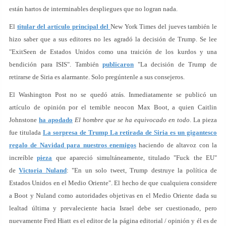
están hartos de interminables despliegues que no logran nada.
El
titular del artículo principal del
New York Times del jueves también le
hizo saber que a sus editores no les agradó la decisión de Trump. Se lee
"ExitSeen de Estados Unidos como una traición de los kurdos y una
bendición para ISIS". También
publicaron
"La decisión de Trump de
retirarse de Siria es alarmante. Solo pregúntenle a sus consejeros.
El Washington Post no se quedó atrás. Inmediatamente se publicó un
artículo de opinión por el temible neocon Max Boot, a quien Caitlin
Johnstone
ha apodado
El hombre que se ha equivocado en todo
. La pieza
fue titulada
La sorpresa de Trump La retirada de Siria es un gigantesco
regalo de Navidad para nuestros enemigos
haciendo de altavoz con la
increíble
pieza
que apareció simultáneamente, titulado "Fuck the EU"
de
Victoria Nuland
: "En un solo tweet, Trump destruye la política de
Estados Unidos en el Medio Oriente". El hecho de que cualquiera considere
a Boot y Nuland como autoridades objetivas en el Medio Oriente dada su
lealtad última y prevaleciente hacia Israel debe ser cuestionado, pero
nuevamente Fred Hiatt es el editor de la página editorial / opinión y él es de