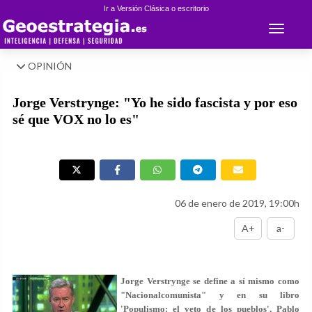
Ir a Versión Clásica o escritorio
Toggle 
OPINIÓN
Jorge Verstrynge: "Yo he sido fascista y por eso
sé que VOX no lo es"
06 de enero de 2019, 19:00h
A+
a-
Jorge Verstrynge
se define a sí mismo como
"Nacionalcomunista" y en su libro
'Populismo: el veto de los pueblos', Pablo