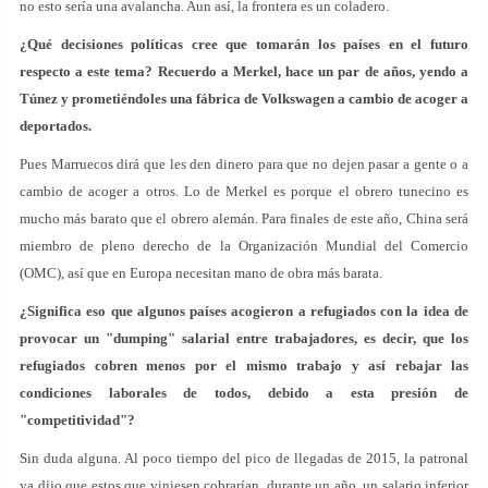
no esto sería una avalancha. Aun así, la frontera es un coladero.
¿Qué decisiones políticas cree que tomarán los países en el futuro
respecto a este tema? Recuerdo a Merkel, hace un par de años, yendo a
Túnez y prometiéndoles una fábrica de Volkswagen a cambio de acoger a
deportados.
Pues Marruecos dirá que les den dinero para que no dejen pasar a gente o a
cambio de acoger a otros. Lo de Merkel es porque el obrero tunecino es
mucho más barato que el obrero alemán. Para finales de este año, China será
miembro de pleno derecho de la Organización Mundial del Comercio
(OMC), así que en Europa necesitan mano de obra más barata.
¿Significa eso que algunos países acogieron a refugiados con la idea de
provocar un "dumping" salarial entre trabajadores, es decir, que los
refugiados cobren menos por el mismo trabajo y así rebajar las
condiciones laborales de todos, debido a esta presión de
"competitividad"?
Sin duda alguna. Al poco tiempo del pico de llegadas de 2015, la patronal
ya dijo que estos que viniesen cobrarían, durante un año, un salario inferior