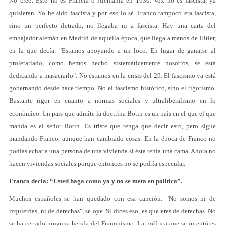
No creo. Esto no es Francia o Alemania en 1930. Vox no es fascista, ya
quisieran. Yo he sido fascista y por eso lo sé. Franco tampoco era fascista,
sino un perfecto iletrado, no llegaba ni a fascista. Hay una carta del
embajador alemán en Madrid de aquella época, que llega a manos de Hitler,
en la que decía: "Estamos apoyando a un loco. En lugar de ganarse al
proletariado, como hemos hecho sistemáticamente nosotros, se está
dedicando a masacrarlo". No estamos en la crisis del 29. El fascismo ya está
gobernando desde hace tiempo. No el fascismo histórico, sino el rigorismo.
Bastante rigor en cuanto a normas sociales y ultraliberalismo en lo
económico. Un país que admite la doctrina Botín es un país en el que el que
manda es el señor Botín. Es triste que tenga que decir esto, pero sigue
mandando Franco, aunque han cambiado cosas. En la época de Franco no
podías echar a una persona de una vivienda si ésta tenía una cama. Ahora no
hacen viviendas sociales porque entonces no se podría especular.
Franco decía: “Usted haga como yo y no se meta en política”.
Muchos españoles se han quedado con esa canción: "No somos ni de
izquierdas, ni de derechas", se oye. Si dices eso, es que eres de derechas. No
se ha cerrado ninguna herida del Franquismo. La política que se intentó es