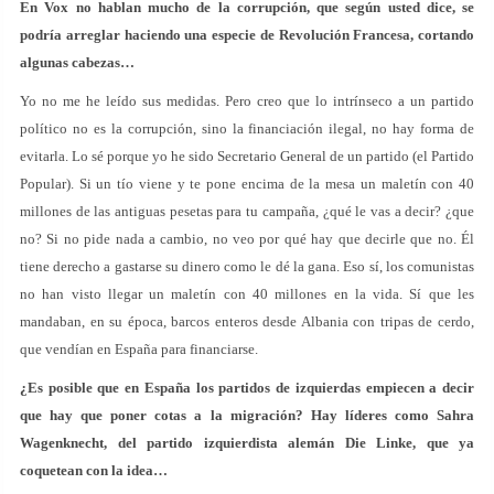
En Vox no hablan mucho de la corrupción, que según usted dice, se
podría arreglar haciendo una especie de Revolución Francesa, cortando
algunas cabezas…
Yo no me he leído sus medidas. Pero creo que lo intrínseco a un partido
político no es la corrupción, sino la financiación ilegal, no hay forma de
evitarla. Lo sé porque yo he sido Secretario General de un partido (el Partido
Popular). Si un tío viene y te pone encima de la mesa un maletín con 40
millones de las antiguas pesetas para tu campaña, ¿qué le vas a decir? ¿que
no? Si no pide nada a cambio, no veo por qué hay que decirle que no. Él
tiene derecho a gastarse su dinero como le dé la gana. Eso sí, los comunistas
no han visto llegar un maletín con 40 millones en la vida. Sí que les
mandaban, en su época, barcos enteros desde Albania con tripas de cerdo,
que vendían en España para financiarse.
¿Es posible que en España los partidos de izquierdas empiecen a decir
que hay que poner cotas a la migración? Hay líderes como Sahra
Wagenknecht, del partido izquierdista alemán Die Linke, que ya
coquetean con la idea…