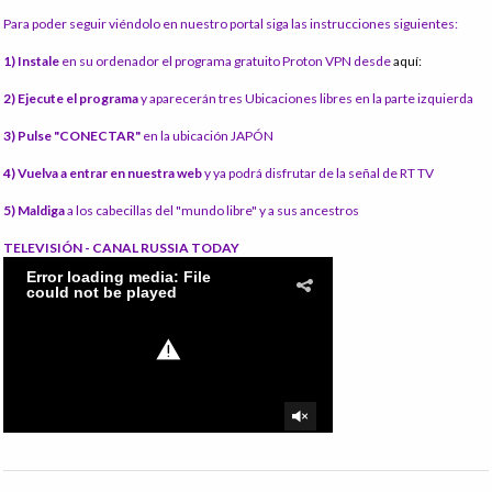
Para poder seguir viéndolo en nuestro portal siga las instrucciones siguientes:
1) Instale
en su ordenador el programa gratuito Proton VPN desde
aquí:
2) Ejecute el programa
y aparecerán tres Ubicaciones libres en la parte izquierda
3) Pulse "CONECTAR"
en la ubicación JAPÓN
4) Vuelva a entrar en nuestra web
y ya podrá disfrutar de la señal de RT TV
5) Maldiga
a los cabecillas del "mundo libre" y a sus ancestros
TELEVISIÓN - CANAL RUSSIA TODAY