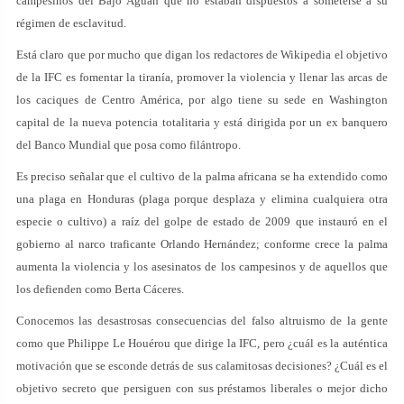
campesinos del Bajo Aguán que no estaban dispuestos a someterse a su
régimen de esclavitud.
Está claro que por mucho que digan los redactores de Wikipedia el objetivo
de la IFC es fomentar la tiranía, promover la violencia y llenar las arcas de
los caciques de Centro América, por algo tiene su sede en Washington
capital de la nueva potencia totalitaria y está dirigida por un ex banquero
del Banco Mundial que posa como filántropo.
Es preciso señalar que el cultivo de la palma africana se ha extendido como
una plaga en Honduras (plaga porque desplaza y elimina cualquiera otra
especie o cultivo) a raíz del golpe de estado de 2009 que instauró en el
gobierno al narco traficante Orlando Hernández; conforme crece la palma
aumenta la violencia y los asesinatos de los campesinos y de aquellos que
los defienden como Berta Cáceres.
Conocemos las desastrosas consecuencias del falso altruismo de la gente
como que Philippe Le Houérou que dirige la IFC, pero ¿cuál es la auténtica
motivación que se esconde detrás de sus calamitosas decisiones? ¿Cuál es el
objetivo secreto que persiguen con sus préstamos liberales o mejor dicho