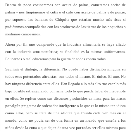
Dentro de poco cocinaremos con aceite de palma, comeremos aceite de
palma y nos limpiaremos el cutis o el culo con aceite de palma y de postre,
por supuesto las bananas de Chiquita que estarían mucho más ricas si
pudiéramos acompañarlas con los productos de las tierras de los pequeños o
medianos campesinos.
Ahora por fin uno comprende que la industria alimentaria se haya aliado
con la industria armamentística; su finalidad es la misma: uniformarnos.
Educarnos o mal educarnos para la guerra de todos contra todos.
Suprimir el diálogo, la diferencia. No puede haber distinción ninguna en
todos esos potentados altruistas: son todos el mismo. El único. El uno. No
hay ninguna diferencia entre ellos. Han llegado a lo más alto tras caer lo más
bajo posible estrangulando con saña todo lo que pueda haber de irrepetible
en ellos. Se repiten como sus discursos producidos en masa para las masas
por algún programa de ordenador inteligente o lo que es lo mismo tan idiota
como ellos, pero se trata de una idiotez que triunfa cada vez más en el
mundo, como no podía ser de otra forma en un mundo que enseña a los
niños desde la cuna a que dejen de una vez por todas ser ellos mismos para