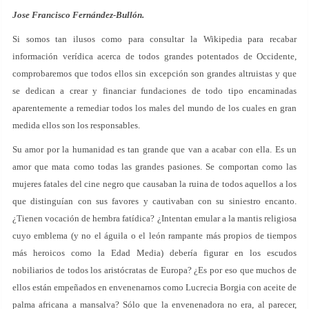
Jose Francisco Fernández-Bullón.
Si somos tan ilusos como para consultar la Wikipedia para recabar
información verídica acerca de todos grandes potentados de Occidente,
comprobaremos que todos ellos sin excepción son grandes altruistas y que
se dedican a crear y financiar fundaciones de todo tipo encaminadas
aparentemente a remediar todos los males del mundo de los cuales en gran
medida ellos son los responsables.
Su amor por la humanidad es tan grande que van a acabar con ella. Es un
amor que mata como todas las grandes pasiones. Se comportan como las
mujeres fatales del cine negro que causaban la ruina de todos aquellos a los
que distinguían con sus favores y cautivaban con su siniestro encanto.
¿Tienen vocación de hembra fatídica? ¿Intentan emular a la mantis religiosa
cuyo emblema (y no el águila o el león rampante más propios de tiempos
más heroicos como la Edad Media) debería figurar en los escudos
nobiliarios de todos los aristócratas de Europa? ¿Es por eso que muchos de
ellos están empeñados en envenenarnos como Lucrecia Borgia con aceite de
palma africana a mansalva? Sólo que la envenenadora no era, al parecer,