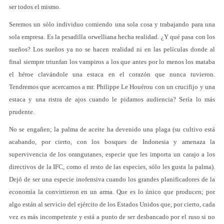
ser todos el mismo.
Seremos un sólo individuo comiendo una sola cosa y trabajando para una
sola empresa. Es la pesadilla orwelliana hecha realidad. ¿Y qué pasa con los
sueños? Los sueños ya no se hacen realidad ni en las películas donde al
final siempre triunfan los vampiros a los que antes por lo menos los mataba
el héroe clavándole una estaca en el corazón que nunca tuvieron.
Tendremos que acercarnos a mr. Philippe Le Houérou con un crucifijo y una
estaca y una ristra de ajos cuando le pidamos audiencia? Sería lo más
prudente.
No se engañen; la palma de aceite ha devenido una plaga (su cultivo está
acabando, por cierto, con los bosques de Indonesia y amenaza la
supervivencia de los orangutanes, especie que les importa un carajo a los
directivos de la IFC, como el resto de las especies, sólo les gusta la palma).
Dejó de ser una especie inofensiva cuando los grandes planificadores de la
economía la convirtieron en un arma. Que es lo único que producen; por
algo están al servicio del ejército de los Estados Unidos que, por cierto, cada
vez es más incompetente y está a punto de ser desbancado por el ruso si no