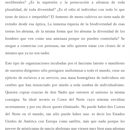
neoliberales? ¿Es la supresión y la persecución a ultranza de toda
pluralidad, de toda diversidad? ¿Es el odio al individuo con todo lo que
tiene de único e irrepetible? El fomento de mono cultivos no tiene nada de
extraño desde esa óptica, La inmensa riqueza de la biodiversidad de esas
tierras les abruma, de la misma forma que les abruma la diversidad de los
hombres que ven como una amenaza porque no pueden controlarla? Se
niegan a comerciar con personas, tan sólo quieren tratar con clones de sí
mismos que ya no son nadie.
Este tipo de organizaciones incubadas por el fascismo latente o manifiesto
de nuestros dirigentes sólo persiguen uniformizar a todo el mundo, crear un
ejército de esclavos a su servicio, una masa homogénea de individuos sin
cerebro que han renunciado por miedo a toda sombra de individualismo.
Quieren copias exactas de don Nadie que entonen al unísono la misma
consigna. Su ideal secreto es Corea del Norte cuyo sistema envidian
secretamente y por eso dicen querer eliminarlo. No puede haber dos Coreas
del Norte en el mundo, tan sólo puede haber una: es decir los Estados
Unidos de América con Europa como satélite, más que nada porque les
provee de aristócratas de rancio abolengo que vienen muy bien para adornas