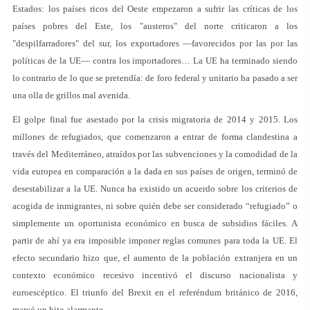
Estados: los países ricos del Oeste empezaron a sufrir las críticas de los
países pobres del Este, los "austeros" del norte criticaron a los
"despilfarradores" del sur, los exportadores —favorecidos por las por las
políticas de la UE— contra los importadores… La UE ha terminado siendo
lo contrario de lo que se pretendía: de foro federal y unitario ha pasado a ser
una olla de grillos mal avenida.
El golpe final fue asestado por la crisis migratoria de 2014 y 2015. Los
millones de refugiados, que comenzaron a entrar de forma clandestina a
través del Mediterráneo, atraídos por las subvenciones y la comodidad de la
vida europea en comparación a la dada en sus países de origen, terminó de
desestabilizar a la UE. Nunca ha existido un acuerdo sobre los criterios de
acogida de inmigrantes, ni sobre quién debe ser considerado “refugiado” o
simplemente un oportunista económico en busca de subsidios fáciles. A
partir de ahí ya era imposible imponer reglas comunes para toda la UE. El
efecto secundario hizo que, el aumento de la población extranjera en un
contexto económico recesivo incentivó el discurso nacionalista y
euroescéptico. El triunfo del Brexit en el referéndum británico de 2016,
marcó un hito alarmante.