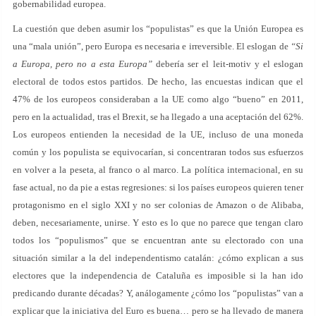
gobernabilidad europea.
La cuestión que deben asumir los “populistas” es que la Unión Europea es
una “mala unión”, pero Europa es necesaria e irreversible. El eslogan de
“Si
a Europa, pero no a esta Europa”
debería ser el leit-motiv y el eslogan
electoral de todos estos partidos. De hecho, las encuestas indican que el
47% de los europeos consideraban a la UE como algo “bueno” en 2011,
pero en la actualidad, tras el Brexit, se ha llegado a una aceptación del 62%.
Los europeos entienden la necesidad de la UE, incluso de una moneda
común y los populista se equivocarían, si concentraran todos sus esfuerzos
en volver a la peseta, al franco o al marco. La política internacional, en su
fase actual, no da pie a estas regresiones: si los países europeos quieren tener
protagonismo en el siglo XXI y no ser colonias de Amazon o de Alibaba,
deben, necesariamente, unirse. Y esto es lo que no parece que tengan claro
todos los “populismos” que se encuentran ante su electorado con una
situación similar a la del independentismo catalán: ¿cómo explican a sus
electores que la independencia de Cataluña es imposible si la han ido
predicando durante décadas? Y, análogamente ¿cómo los “populistas” van a
explicar que la iniciativa del Euro es buena… pero se ha llevado de manera