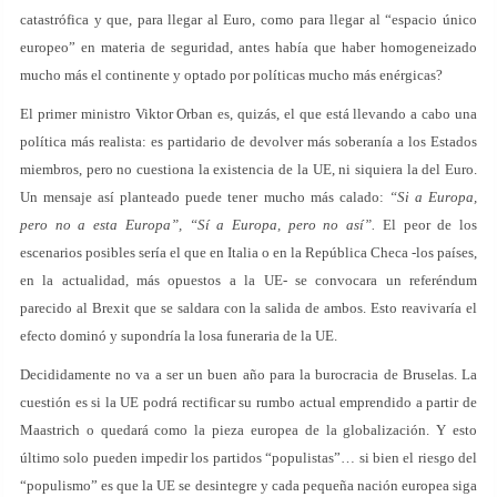
catastrófica y que, para llegar al Euro, como para llegar al “espacio único
europeo” en materia de seguridad, antes había que haber homogeneizado
mucho más el continente y optado por políticas mucho más enérgicas?
El primer ministro Viktor Orban es, quizás, el que está llevando a cabo una
política más realista: es partidario de devolver más soberanía a los Estados
miembros, pero no cuestiona la existencia de la UE, ni siquiera la del Euro.
Un mensaje así planteado puede tener mucho más calado:
“Si a Europa,
pero no a esta Europa”, “Sí a Europa, pero no así”.
El peor de los
escenarios posibles sería el que en Italia o en la República Checa -los países,
en la actualidad, más opuestos a la UE- se convocara un referéndum
parecido al Brexit que se saldara con la salida de ambos. Esto reavivaría el
efecto dominó y supondría la losa funeraria de la UE.
Decididamente no va a ser un buen año para la burocracia de Bruselas. La
cuestión es si la UE podrá rectificar su rumbo actual emprendido a partir de
Maastrich o quedará como la pieza europea de la globalización. Y esto
último solo pueden impedir los partidos “populistas”… si bien el riesgo del
“populismo” es que la UE se desintegre y cada pequeña nación europea siga