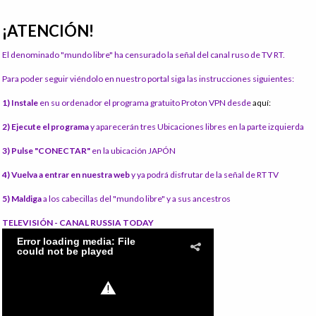
¡ATENCIÓN!
El denominado "mundo libre" ha censurado la señal del canal ruso de TV RT.
Para poder seguir viéndolo en nuestro portal siga las instrucciones siguientes:
1) Instale
en su ordenador el programa gratuito Proton VPN desde
aquí:
2) Ejecute el programa
y aparecerán tres Ubicaciones libres en la parte izquierda
3) Pulse "CONECTAR"
en la ubicación JAPÓN
4) Vuelva a entrar en nuestra web
y ya podrá disfrutar de la señal de RT TV
5) Maldiga
a los cabecillas del "mundo libre" y a sus ancestros
TELEVISIÓN - CANAL RUSSIA TODAY