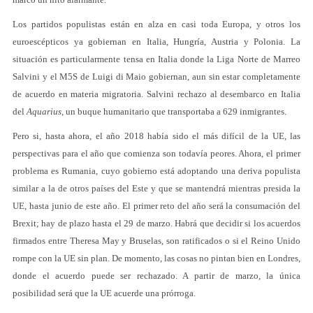
Los partidos populistas están en alza en casi toda Europa, y otros los
euroescépticos ya gobiernan en Italia, Hungría, Austria y Polonia. La
situación es particularmente tensa en Italia donde la Liga Norte de Marreo
Salvini y el M5S de Luigi di Maio gobiernan, aun sin estar completamente
de acuerdo en materia migratoria. Salvini rechazo al desembarco en Italia
del
Aquarius
, un buque humanitario que transportaba a 629 inmigrantes.
Pero si, hasta ahora, el año 2018 había sido el más difícil de la UE, las
perspectivas para el año que comienza son todavía peores. Ahora, el primer
problema es Rumania, cuyo gobierno está adoptando una deriva populista
similar a la de otros países del Este y que se mantendrá mientras presida la
UE, hasta junio de este año. El primer reto del año será la consumación del
Brexit; hay de plazo hasta el 29 de marzo. Habrá que decidir si los acuerdos
firmados entre Theresa May y Bruselas, son ratificados o si el Reino Unido
rompe con la UE sin plan. De momento, las cosas no pintan bien en Londres,
donde el acuerdo puede ser rechazado. A partir de marzo, la única
posibilidad será que la UE acuerde una prórroga.