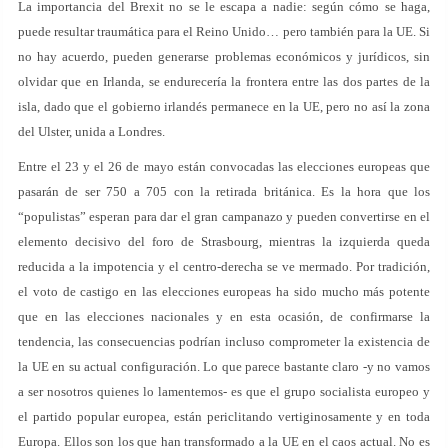
La importancia del Brexit no se le escapa a nadie: según cómo se haga,
puede resultar traumática para el Reino Unido… pero también para la UE. Si
no hay acuerdo, pueden generarse problemas económicos y jurídicos, sin
olvidar que en Irlanda, se endurecería la frontera entre las dos partes de la
isla, dado que el gobierno irlandés permanece en la UE, pero no así la zona
del Ulster, unida a Londres.
Entre el 23 y el 26 de mayo están convocadas las elecciones europeas que
pasarán de ser 750 a 705 con la retirada británica. Es la hora que los
“populistas” esperan para dar el gran campanazo y pueden convertirse en el
elemento decisivo del foro de Strasbourg, mientras la izquierda queda
reducida a la impotencia y el centro-derecha se ve mermado. Por tradición,
el voto de castigo en las elecciones europeas ha sido mucho más potente
que en las elecciones nacionales y en esta ocasión, de confirmarse la
tendencia, las consecuencias podrían incluso comprometer la existencia de
la UE en su actual configuración. Lo que parece bastante claro -y no vamos
a ser nosotros quienes lo lamentemos- es que el grupo socialista europeo y
el partido popular europea, están periclitando vertiginosamente y en toda
Europa. Ellos son los que han transformado a la UE en el caos actual. No es