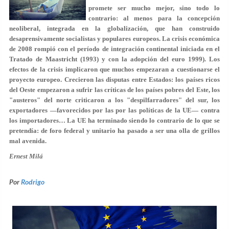
promete ser mucho mejor, sino todo lo
contrario: al menos para la concepción
neoliberal, integrada en la globalización, que han construido
desaprensivamente socialistas y populares europeos. La crisis económica
de 2008 rompió con el período de integración continental iniciada en el
Tratado de Maastricht (1993) y con la adopción del euro 1999). Los
efectos de la crisis implicaron que muchos empezaran a cuestionarse el
proyecto europeo. Crecieron las disputas entre Estados: los países ricos
del Oeste empezaron a sufrir las críticas de los países pobres del Este, los
"austeros" del norte criticaron a los "despilfarradores" del sur, los
exportadores —favorecidos por las por las políticas de la UE— contra
los importadores… La UE ha terminado siendo lo contrario de lo que se
pretendía: de foro federal y unitario ha pasado a ser una olla de grillos
mal avenida.
Ernest Milá
Por
Rodrigo