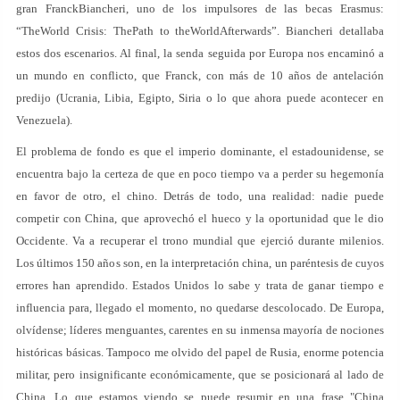
gran FranckBiancheri, uno de los impulsores de las becas Erasmus:
“TheWorld Crisis: ThePath to theWorldAfterwards”. Biancheri detallaba
estos dos escenarios. Al final, la senda seguida por Europa nos encaminó a
un mundo en conflicto, que Franck, con más de 10 años de antelación
predijo (Ucrania, Libia, Egipto, Siria o lo que ahora puede acontecer en
Venezuela).
El problema de fondo es que el imperio dominante, el estadounidense, se
encuentra bajo la certeza de que en poco tiempo va a perder su hegemonía
en favor de otro, el chino. Detrás de todo, una realidad: nadie puede
competir con China, que aprovechó el hueco y la oportunidad que le dio
Occidente. Va a recuperar el trono mundial que ejerció durante milenios.
Los últimos 150 años son, en la interpretación china, un paréntesis de cuyos
errores han aprendido. Estados Unidos lo sabe y trata de ganar tiempo e
influencia para, llegado el momento, no quedarse descolocado. De Europa,
olvídense; líderes menguantes, carentes en su inmensa mayoría de nociones
históricas básicas. Tampoco me olvido del papel de Rusia, enorme potencia
militar, pero insignificante económicamente, que se posicionará al lado de
China. Lo que estamos viendo se puede resumir en una frase "China