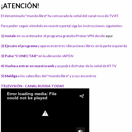
¡ATENCIÓN!
El denominado "mundo libre" ha censurado la señal del canal ruso de TV RT.
Para poder seguir viéndolo en nuestro portal siga las instrucciones siguientes:
1) Instale
en su ordenador el programa gratuito Proton VPN desde
aquí:
2) Ejecute el programa
y aparecerán tres Ubicaciones libres en la parte izquierda
3) Pulse "CONECTAR"
en la ubicación JAPÓN
4) Vuelva a entrar en nuestra web
y ya podrá disfrutar de la señal de RT TV
5) Maldiga
a los cabecillas del "mundo libre" y a sus ancestros
TELEVISIÓN - CANAL RUSSIA TODAY