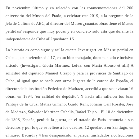
En noviembre último y en relación con las conmemoraciones del 200
aniversario del Museo del Prado, a celebrar este 2019, a la pregunta de la
jefa de Cultura de ABC, al director del Museo ¿cuántas obras tiene el Museo
perdidas? responde que muy pocas y en concreto sólo cita que durante la
independencia de Cuba allí quedaron 16.
La historia es como sigue y así la cuenta Investigart. en Más se perdió en
Cuba…, en noviembre del 17, en un bien trabajado, documentado e incisivo
artículo (Investigart, Gloria Martínez Leiva, con María Alonso et alii) A
solicitud del diputado Manuel Crespo y para la provincia de Santiago de
Cuba, al igual que se hacía con otros lugares de la corona de España, el
director de la institución Federico de Madrazo, accedió a que se enviaran 16
obras, en 1894, ¨en calidad de depósito¨. Y hacia allí salieron los Juan
Pantoja de la Cruz, Matías Gimeno, Guido Reni, Johann Carl Rössler, José
de Madrazo, Salvador Martínez Cubells, Rafael Tejeo…El 10 de diciembre
de 1898, España, perdida la guerra, en el tratado de París renuncia a sus
derechos y por lo que se refiere a los cuadros, 12 quedaron en Santiago, en
el museo Bacardí y 4 han desaparecido, al parecer trasladados a colecciones