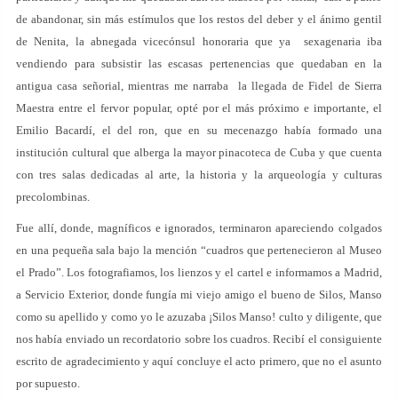
de abandonar, sin más estímulos que los restos del deber y el ánimo gentil
de Nenita, la abnegada vicecónsul honoraria que ya sexagenaria iba
vendiendo para subsistir las escasas pertenencias que quedaban en la
antigua casa señorial, mientras me narraba la llegada de Fidel de Sierra
Maestra entre el fervor popular, opté por el más próximo e importante, el
Emilio Bacardí, el del ron, que en su mecenazgo había formado una
institución cultural que alberga la mayor pinacoteca de Cuba y que cuenta
con tres salas dedicadas al arte, la historia y la arqueología y culturas
precolombinas.
Fue allí, donde, magníficos e ignorados, terminaron apareciendo colgados
en una pequeña sala bajo la mención “cuadros que pertenecieron al Museo
el Prado”. Los fotografiamos, los lienzos y el cartel e informamos a Madrid,
a Servicio Exterior, donde fungía mi viejo amigo el bueno de Silos, Manso
como su apellido y como yo le azuzaba ¡Silos Manso! culto y diligente, que
nos había enviado un recordatorio sobre los cuadros. Recibí el consiguiente
escrito de agradecimiento y aquí concluye el acto primero, que no el asunto
por supuesto.