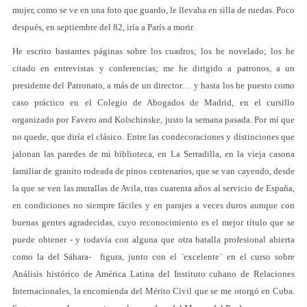
mujer, como se ve en una foto que guardo, le llevaba en silla de ruedas. Poco
después, en septiembre del 82, iría a París a morir.
He escrito bastantes páginas sobre los cuadros; los he novelado; los he
citado en entrevistas y conferencias; me he dirigido a patronos, a un
presidente del Patronato, a más de un director… y hasta los he puesto como
caso práctico en el Colegio de Abogados de Madrid, en el cursillo
organizado por Favero and Kolschinske, justo la semana pasada. Por mí que
no quede, que diría el clásico. Entre las condecoraciones y distinciones que
jalonan las paredes de mi biblioteca, en La Serradilla, en la vieja casona
familiar de granito rodeada de pinos centenarios, que se van cayendo, desde
la que se ven las murallas de Avila, tras cuarenta años al servicio de España,
en condiciones no siempre fáciles y en parajes a veces duros aunque con
buenas gentes agradecidas, cuyo reconocimiento es el mejor título que se
puede obtener - y todavía con alguna que otra batalla profesional abierta
como la del Sáhara- figura, junto con el ¨excelente¨ en el curso sobre
Análisis histórico de América Latina del Instituto cubano de Relaciones
Internacionales, la encomienda del Mérito Civil que se me otorgó en Cuba.