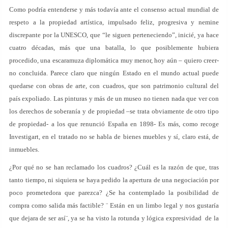
Como podría entenderse y más todavía ante el consenso actual mundial de
respeto a la propiedad artística, impulsado feliz, progresiva y nemine
discrepante por la UNESCO, que “le siguen perteneciendo”, inicié, ya hace
cuatro décadas, más que una batalla, lo que posiblemente hubiera
procedido, una escaramuza diplomática muy menor, hoy aún – quiero creer-
no concluida. Parece claro que ningún Estado en el mundo actual puede
quedarse con obras de arte, con cuadros, que son patrimonio cultural del
país expoliado. Las pinturas y más de un museo no tienen nada que ver con
los derechos de soberanía y de propiedad –se trata obviamente de otro tipo
de propiedad- a los que renunció España en 1898- Es más, como recoge
Investigart, en el tratado no se habla de bienes muebles y sí, claro está, de
inmuebles.
¿Por qué no se han reclamado los cuadros? ¿Cuál es la razón de que, tras
tanto tiempo, ni siquiera se haya pedido la apertura de una negociación por
poco prometedora que parezca? ¿Se ha contemplado la posibilidad de
compra como salida más factible? ¨ Están en un limbo legal y nos gustaría
que dejara de ser así¨, ya se ha visto la rotunda y lógica expresividad de la