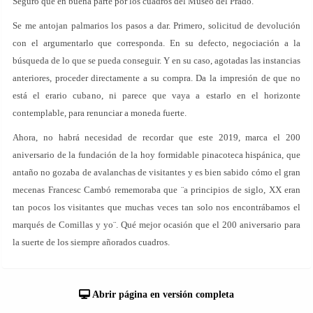
Seguro que en buena parte por los cuadros del Museo del Prado.
Se me antojan palmarios los pasos a dar. Primero, solicitud de devolución
con el argumentarlo que corresponda. En su defecto, negociación a la
búsqueda de lo que se pueda conseguir. Y en su caso, agotadas las instancias
anteriores, proceder directamente a su compra. Da la impresión de que no
está el erario cubano, ni parece que vaya a estarlo en el horizonte
contemplable, para renunciar a moneda fuerte.
Ahora, no habrá necesidad de recordar que este 2019, marca el 200
aniversario de la fundación de la hoy formidable pinacoteca hispánica, que
antaño no gozaba de avalanchas de visitantes y es bien sabido cómo el gran
mecenas Francesc Cambó rememoraba que ¨a principios de siglo, XX eran
tan pocos los visitantes que muchas veces tan solo nos encontrábamos el
marqués de Comillas y yo¨. Qué mejor ocasión que el 200 aniversario para
la suerte de los siempre añorados cuadros.
Abrir página en versión completa