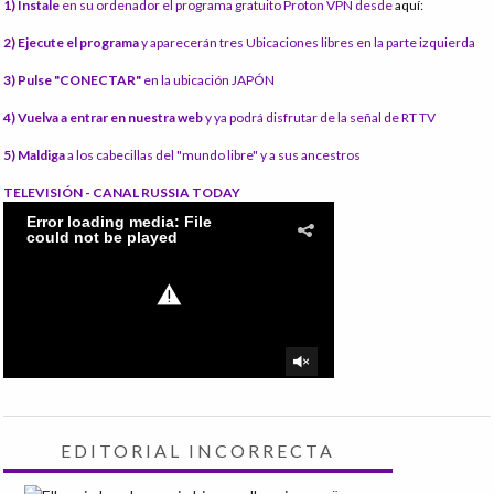
1) Instale
en su ordenador el programa gratuito Proton VPN desde
aquí:
2) Ejecute el programa
y aparecerán tres Ubicaciones libres en la parte izquierda
3) Pulse "CONECTAR"
en la ubicación JAPÓN
4) Vuelva a entrar en nuestra web
y ya podrá disfrutar de la señal de RT TV
5) Maldiga
a los cabecillas del "mundo libre" y a sus ancestros
TELEVISIÓN - CANAL RUSSIA TODAY
EDITORIAL INCORRECTA