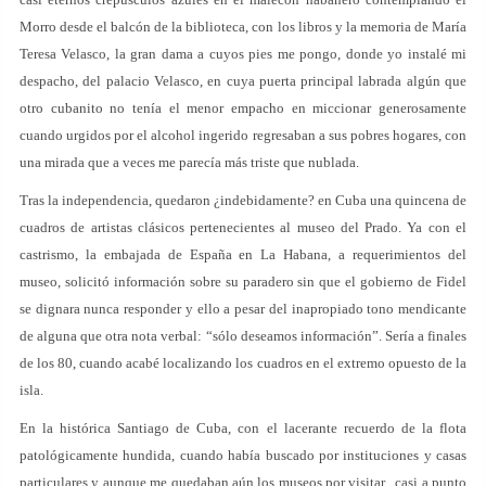
Morro desde el balcón de la biblioteca, con los libros y la memoria de María
Teresa Velasco, la gran dama a cuyos pies me pongo, donde yo instalé mi
despacho, del palacio Velasco, en cuya puerta principal labrada algún que
otro cubanito no tenía el menor empacho en miccionar generosamente
cuando urgidos por el alcohol ingerido regresaban a sus pobres hogares, con
una mirada que a veces me parecía más triste que nublada.
Tras la independencia, quedaron ¿indebidamente? en Cuba una quincena de
cuadros de artistas clásicos pertenecientes al museo del Prado. Ya con el
castrismo, la embajada de España en La Habana, a requerimientos del
museo, solicitó información sobre su paradero sin que el gobierno de Fidel
se dignara nunca responder y ello a pesar del inapropiado tono mendicante
de alguna que otra nota verbal: “sólo deseamos información”. Sería a finales
de los 80, cuando acabé localizando los cuadros en el extremo opuesto de la
isla.
En la histórica Santiago de Cuba, con el lacerante recuerdo de la flota
patológicamente hundida, cuando había buscado por instituciones y casas
particulares y aunque me quedaban aún los museos por visitar, casi a punto