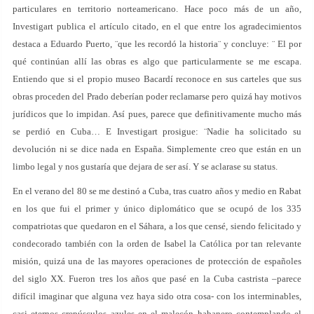
particulares en territorio norteamericano. Hace poco más de un año,
Investigart publica el artículo citado, en el que entre los agradecimientos
destaca a Eduardo Puerto, ¨que les recordó la historia¨ y concluye: ¨ El por
qué continúan allí las obras es algo que particularmente se me escapa.
Entiendo que si el propio museo Bacardí reconoce en sus carteles que sus
obras proceden del Prado deberían poder reclamarse pero quizá hay motivos
jurídicos que lo impidan. Así pues, parece que definitivamente mucho más
se perdió en Cuba… E Investigart prosigue: ¨Nadie ha solicitado su
devolución ni se dice nada en España. Simplemente creo que están en un
limbo legal y nos gustaría que dejara de ser así. Y se aclarase su status.
En el verano del 80 se me destinó a Cuba, tras cuatro años y medio en Rabat
en los que fui el primer y único diplomático que se ocupó de los 335
compatriotas que quedaron en el Sáhara, a los que censé, siendo felicitado y
condecorado también con la orden de Isabel la Católica por tan relevante
misión, quizá una de las mayores operaciones de protección de españoles
del siglo XX. Fueron tres los años que pasé en la Cuba castrista –parece
difícil imaginar que alguna vez haya sido otra cosa- con los interminables,
casi eternos crepúsculos azules en el malecón habanero contemplando el