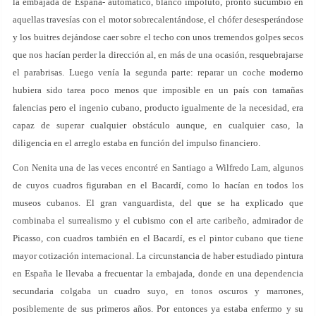
la embajada de España- automático, blanco impoluto, pronto sucumbió en
aquellas travesías con el motor sobrecalentándose, el chófer desesperándose
y los buitres dejándose caer sobre el techo con unos tremendos golpes secos
que nos hacían perder la dirección al, en más de una ocasión, resquebrajarse
el parabrisas. Luego venía la segunda parte: reparar un coche moderno
hubiera sido tarea poco menos que imposible en un país con tamañas
falencias pero el ingenio cubano, producto igualmente de la necesidad, era
capaz de superar cualquier obstáculo aunque, en cualquier caso, la
diligencia en el arreglo estaba en función del impulso financiero.
Con Nenita una de las veces encontré en Santiago a Wilfredo Lam, algunos
de cuyos cuadros figuraban en el Bacardí, como lo hacían en todos los
museos cubanos. El gran vanguardista, del que se ha explicado que
combinaba el surrealismo y el cubismo con el arte caribeño, admirador de
Picasso, con cuadros también en el Bacardí, es el pintor cubano que tiene
mayor cotización internacional. La circunstancia de haber estudiado pintura
en España le llevaba a frecuentar la embajada, donde en una dependencia
secundaria colgaba un cuadro suyo, en tonos oscuros y marrones,
posiblemente de sus primeros años. Por entonces ya estaba enfermo y su