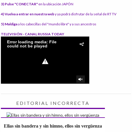
3) Pulse "CONECTAR"
en la ubicación JAPÓN
4) Vuelva a entrar en nuestra web
y ya podrá disfrutar de la señal de RT TV
5) Maldiga
a los cabecillas del "mundo libre" y a sus ancestros
TELEVISIÓN - CANAL RUSSIA TODAY
EDITORIAL INCORRECTA
Ellas sin bandera y sin himno, ellos sin vergüenza