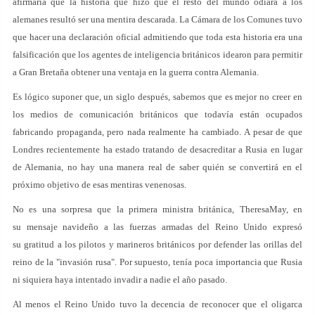
afirmaría que la historia que hizo que el resto del mundo odiara a los
alemanes resultó ser una mentira descarada. La Cámara de los Comunes tuvo
que hacer una declaración oficial admitiendo que toda esta historia era una
falsificación que los agentes de inteligencia británicos idearon para permitir
a Gran Bretaña obtener una ventaja en la guerra contra Alemania.
Es lógico suponer que, un siglo después, sabemos que es mejor no creer en
los medios de comunicación británicos que todavía están ocupados
fabricando propaganda, pero nada realmente ha cambiado. A pesar de que
Londres recientemente ha estado tratando de desacreditar a Rusia en lugar
de Alemania, no hay una manera real de saber quién se convertirá en el
próximo objetivo de esas mentiras venenosas.
No es una sorpresa que la primera ministra británica, TheresaMay, en
su mensaje navideño a las fuerzas armadas del Reino Unido expresó
su gratitud a los pilotos y marineros británicos por defender las orillas del
reino de la "invasión rusa". Por supuesto, tenía poca importancia que Rusia
ni siquiera haya intentado invadir a nadie el año pasado.
Al menos el Reino Unido tuvo la decencia de reconocer que el oligarca