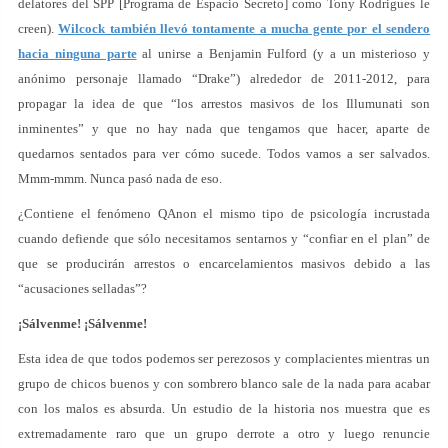
delatores del SPP [Programa de Espacio Secreto] como Tony Rodrigues le
creen).
Wilcock también llevó tontamente a mucha gente por el sendero
hacia ninguna parte
al unirse a Benjamin Fulford (y a un misterioso y
anónimo personaje llamado “Drake”) alrededor de 2011-2012, para
propagar la idea de que “los arrestos masivos de los Illumunati son
inminentes” y que no hay nada que tengamos que hacer, aparte de
quedarnos sentados para ver cómo sucede. Todos vamos a ser salvados.
Mmm-mmm. Nunca pasó nada de eso.
¿Contiene el fenómeno QAnon el mismo tipo de psicología incrustada
cuando defiende que sólo necesitamos sentarnos y “confiar en el plan” de
que se producirán arrestos o encarcelamientos masivos debido a las
“acusaciones selladas”?
¡Sálvenme! ¡Sálvenme!
Esta idea de que todos podemos ser perezosos y complacientes mientras un
grupo de chicos buenos y con sombrero blanco sale de la nada para acabar
con los malos es absurda. Un estudio de la historia nos muestra que es
extremadamente raro que un grupo derrote a otro y luego renuncie