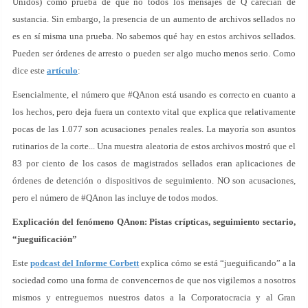
Unidos) como prueba de que no todos los mensajes de Q carecían de
sustancia. Sin embargo, la presencia de un aumento de archivos sellados no
es en sí misma una prueba. No sabemos qué hay en estos archivos sellados.
Pueden ser órdenes de arresto o pueden ser algo mucho menos serio. Como
dice este
artículo
:
Esencialmente, el número que #QAnon está usando es correcto en cuanto a
los hechos, pero deja fuera un contexto vital que explica que relativamente
pocas de las 1.077 son acusaciones penales reales. La mayoría son asuntos
rutinarios de la corte... Una muestra aleatoria de estos archivos mostró que el
83 por ciento de los casos de magistrados sellados eran aplicaciones de
órdenes de detención o dispositivos de seguimiento. NO son acusaciones,
pero el número de #QAnon las incluye de todos modos.
Explicación del fenómeno QAnon: Pistas crípticas, seguimiento sectario,
“jueguificación”
Este
podcast del Informe Corbett
explica cómo se está “jueguificando” a la
sociedad como una forma de convencernos de que nos vigilemos a nosotros
mismos y entreguemos nuestros datos a la Corporatocracia y al Gran