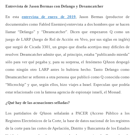
Entrevista de Jason Bermas con Defango y Dreamcatcher
En esta
entrevista de enero de 2019
, Jason Bermas (productor de
documentales como Fabled Enemies) entrevista a dos hombres que se hacen
llamar “Defango” y “Dreamcatcher”. Dicen que empezaron Q como un
juego de LARP (Juego de Rol de Acción en Vivo, por sus siglas en inglés)
que surgió de Cicada 3301, un grupo que diseña acertijos muy difíciles de
resolver. Dreamcatcher admite que, al principio, estaba “publicando mierda”
sólo para ver qué pegaba y, para su sorpresa, el fenómeno QAnon despegó
como ningún otro LARP antes lo hubiera hecho. Tanto Defango como
Dreamcatcher se refieren a otra persona que publicó como Q conocida como
“Microchip” y que, según ellos, hizo viajes a Israel. Especulan que podría
estar relacionado con la famosa agencia de espionaje israelí, el Mossad.
¿Qué hay de las acusaciones selladas?
Los partidarios de QAnon señalarán a PACER (Acceso Público a los
Registros Electrónicos de la Corte, la base de datos nacional de los registros
de la corte para las cortes de Apelación, Distrito y Bancarrota de los Estados