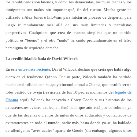
los republicanos son buenos, y cómo los demócratas, los musulmanes y los
inmigrantes son malos, sin importar qué, fin del cuento. Mucha gente ha
utilizado a Alex Jones e InfoWars para iniciar su proceso de despertar, para
luego ir rápidamente más allá de sus muy limitadas y partidistas
perspectivas. Cualquiera que crea de manera simplista que un partido
político es “bueno” y el otro “malo” ha caído profundamente en el falso
paradigma de izquierda-derecha.
La credibilidad dañada de David Wilcock
En esta
entrevista reciente
,
David Wilcock declaró que creía que había algo
cierto en el fenómeno QAnon. Por su parte, Wilcock también ha perdido
mucha credibilidad con su apoyo incondicional a Obama, que resultó ser un
lobo vestido de oveja (lea acerca de los 10 peores momentos del
legado de
Obama
aquí). Wilcock ha apoyado a Corey Goode y sus historias de los
extraterrestres aviares azules, un fenómeno que aún está por corroborar, ya
que de las decenas o cientos de miles de otros abducidos y contactados de
extratarrestres en todo el mundo, nadie más, hasta donde yo sé, ha hablado
de alienígenas “aves azules” aparte de Goode (sin embargo, algunos otros