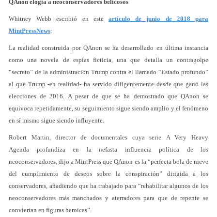
QAnon elogia a neoconservadores belicosos
Whitney Webb escribió en este
artículo de junio de 2018 para
MintPressNews
:
La realidad construida por QAnon se ha desarrollado en última instancia
como una novela de espías ficticia, una que detalla un contragolpe
“secreto” de la administración Trump contra el llamado “Estado profundo”
al que Trump -en realidad- ha servido diligentemente desde que ganó las
elecciones de 2016. A pesar de que se ha demostrado que QAnon se
equivoca repetidamente, su seguimiento sigue siendo amplio y el fenómeno
en sí mismo sigue siendo influyente.
Robert Martin, director de documentales cuya serie A Very Heavy
Agenda profundiza en la nefasta influencia política de los
neoconservadores, dijo a MintPress que QAnon es la “perfecta bola de nieve
del cumplimiento de deseos sobre la conspiración” dirigida a los
conservadores, añadiendo que ha trabajado para “rehabilitar algunos de los
neoconservadores más manchados y aterradores para que de repente se
conviertan en figuras heroicas”.