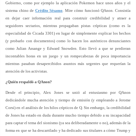
Gobierno, como por ejemplo la aplicación Pokemon hace unos años y el
sistema chino de
Crédito Sésamo
. Mire cómo funcionó QAnon. Consistía
en dejar caer información real para construir credibilidad y atraer a
seguidores sectarios, mientras propagaban pistas crípticas (como es la
especialidad de Cicada 3301) en lugar de simplemente explicar los hechos
(y probarlo con documentos) como lo hacen los auténticos denunciantes
como Julian Assange y Edward Snowden. Esto llevó a que se perdieran
incontables horas en un juego y un rompecabezas de poca importancia
mientras pasaban desapercibidos asuntos más urgentes que requerían la
atención de los activistas.
¿Quién respaldó a QAnon?
Desde el principio, Alex Jones se unió al entusiasmo por QAnon
dedicándole mucha atención y tiempo de emisión (y empleando a Jerome
Corsi) en el análisis de los hilos crípticos de Q. Sin embargo, la credibilidad
de Jones ha estado en duda durante mucho tiempo debido a su incapacidad
para captar el tema del sionismo (ya sea deliberadamente o no), además de la
forma en que se ha descarrilado y ha dedicado sus titulares a cómo Trump y