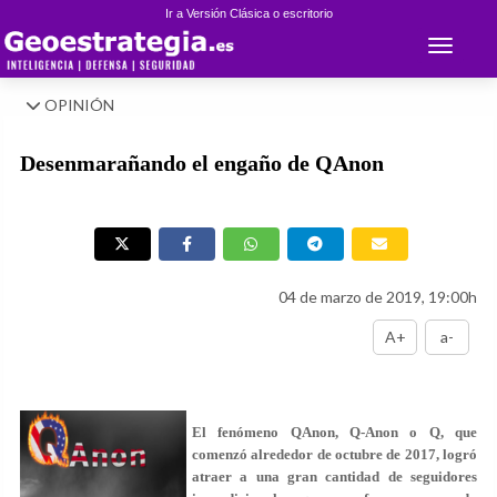
Ir a Versión Clásica o escritorio
Toggle 
OPINIÓN
Desenmarañando el engaño de QAnon
04 de marzo de 2019, 19:00h
A+
a-
El fenómeno QAnon, Q-Anon o Q, que
comenzó alrededor de octubre de 2017, logró
atraer a una gran cantidad de seguidores