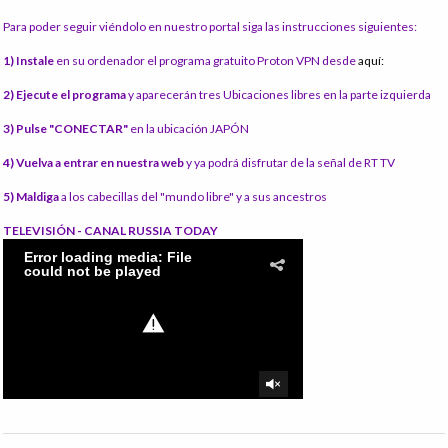
Para poder seguir viéndolo en nuestro portal siga las instrucciones siguientes:
1) Instale
en su ordenador el programa gratuito Proton VPN desde
aquí:
2) Ejecute el programa
y aparecerán tres Ubicaciones libres en la parte izquierda
3) Pulse "CONECTAR"
en la ubicación JAPÓN
4) Vuelva a entrar en nuestra web
y ya podrá disfrutar de la señal de RT TV
5) Maldiga
a los cabecillas del "mundo libre" y a sus ancestros
TELEVISIÓN - CANAL RUSSIA TODAY