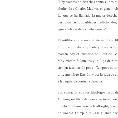
“Hay valores de derechas como el desinte
aludiendo a Charles Maurras, el gran intel
Lo que se ha llamado la nueva derecha, 
destruido las solidaridades tradicionales
aguas heladas del cálculo egoísta”.
El antiliberalismo —título de su último l
la división entre izquierda y derecha —
marcan hoy el territorio de Alain de Ben
Movimiento 5 Estrellas y la Liga de Matt
sientan fascinación por él. Tampoco sorpr
dirigente Íñigo Errejón, y por la idea de u
a la izquierda contra la derecha.
Sus contactos con los ideólogos rusos d
Eurasia
, un libro de conversaciones con
objeto de admiración en la alt-right, la n
de Donald Trump a la Casa Blanca hace