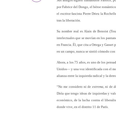
Sus amigos siguen llamándole Fabrice, p
por Fabrice del Dongo, el héroe romántic
el escritor fascista Pierre Drieu la Roche
tras la liberación.
Su nombre real es Alain de Benoist (Tou
intelectuales que se movían en los pantano
en Francia. Él, que cita a Ortega y Gasset 
en un campo, nunca se sintió cómodo con l
Ahora, a los 75 años, es uno de los pensa
Unidos— y una voz identificada con el m
alianza entre la izquierda radical y la dere
“No me considero ni de
extrema
, ni de
d
Diría que tengo ideas de izquierdas y valo
económico, de la lucha contra el liberali
donde vive, en el distrito 11 de París.