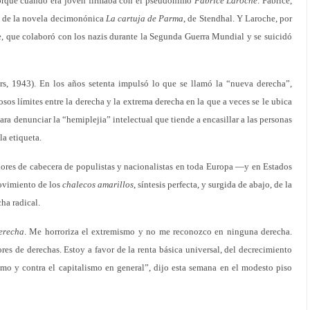
orque cuando era joven firmaba con el pseudónimo
Fabrice Laroche
. Fabrice,
o de la novela decimonónica
La cartuja de Parma
, de Stendhal. Y Laroche, por
lle, que colaboró con los nazis durante la Segunda Guerra Mundial y se suicidó
rs, 1943). En los años setenta impulsó lo que se llamó la “nueva derecha”,
sos límites entre la derecha y la extrema derecha en la que a veces se le ubica
para denunciar la “hemiplejia” intelectual que tiende a encasillar a las personas
a etiqueta.
dores de cabecera de populistas y nacionalistas en toda Europa —y en Estados
ovimiento de los
chalecos amarillos
, síntesis perfecta, y surgida de abajo, de la
cha radical.
erecha
. Me horroriza el extremismo y no me reconozco en ninguna derecha.
res de derechas. Estoy a favor de la renta básica universal, del decrecimiento
smo y contra el capitalismo en general”, dijo esta semana en el modesto piso