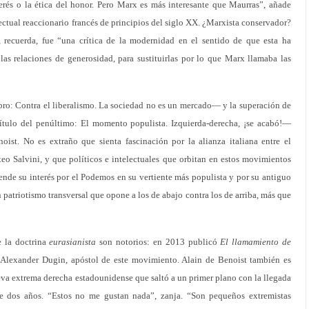
rés o la ética del honor. Pero Marx es más interesante que Maurras”, añade
ectual reaccionario francés de principios del siglo XX. ¿Marxista conservador?
recuerda, fue “una crítica de la modernidad en el sentido de que esta ha
, las relaciones de generosidad, para sustituirlas por lo que Marx llamaba las
ibro: Contra el liberalismo. La sociedad no es un mercado— y la superación de
título del penúltimo: El momento populista. Izquierda-derecha, ¡se acabó!—
oist. No es extraño que sienta fascinación por la alianza italiana entre el
eo Salvini, y que políticos e intelectuales que orbitan en estos movimientos
ende su interés por el Podemos en su vertiente más populista y por su antiguo
n patriotismo transversal que opone a los de abajo contra los de arriba, más que
e la doctrina
eurasianista
son notorios: en 2013 publicó
El llamamiento de
 Alexander Dugin, apóstol de este movimiento. Alain de Benoist también es
ueva extrema derecha estadounidense que saltó a un primer plano con la llegada
 dos años. “Estos no me gustan nada”, zanja. “Son pequeños extremistas