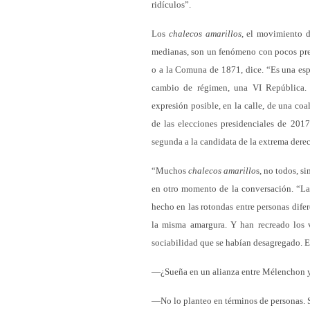
ridículos”.
Los
chalecos amarillos
, el movimiento d
medianas, son un fenómeno con pocos prec
o a la Comuna de 1871, dice. “Es una esp
cambio de régimen, una VI República. 
expresión posible, en la calle, de una co
de las elecciones presidenciales de 201
segunda a la candidata de la extrema derec
“Muchos
chalecos amarillo
s, no todos, 
en otro momento de la conversación. “La
hecho en las rotondas entre personas dife
la misma amargura. Y han recreado los v
sociabilidad que se habían desagregado. El
—¿Sueña en un alianza entre Mélenchon 
—No lo planteo en términos de personas. Si