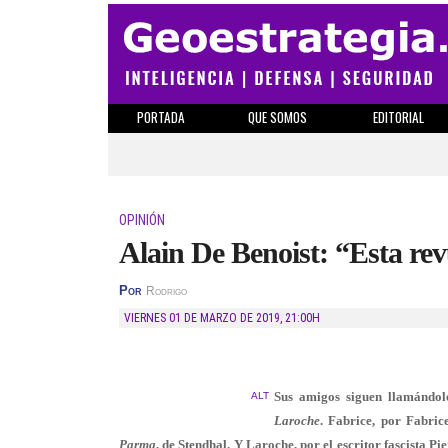
PORTADA
QUE SOMOS
EDITORIAL
OPINIÓN
Alain De Benoist: “Esta rev
Por
Rodrigo
VIERNES 01 DE MARZO DE 2019
,
21:00H
Sus amigos siguen llamándo
ALT
Laroche
. Fabrice, por Fabri
Parma
, de Stendhal. Y Laroche, por el escritor fascista P