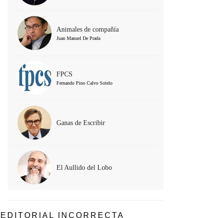
Animales de compañía
Juan Manuel De Prada
FPCS
Fernando Pino Calvo Sotelo
Ganas de Escribir
El Aullido del Lobo
EDITORIAL INCORRECTA