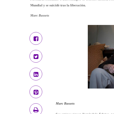
Mundial y se suicidó tras la liberación.
Marc Bassets
Marc Bassets