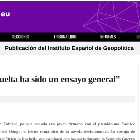
SECCIONES
TRIBUNA LIBRE
INFORMES
B
Publicación del Instituto Español de Geopolítica
uelta ha sido un ensayo general”
le Fabrice, porque cuando era joven firmaba con el pseudónimo
Fabrice
ce del Dongo, el héroe romántico de la novela decimonónica
La cartuja de
ierre Drieu la Rochelle, que colaboró con los nazis durante la Segunda Guerra