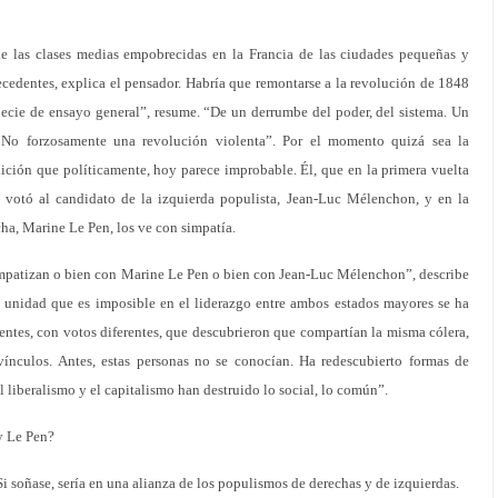
e las clases medias empobrecidas en la Francia de las ciudades pequeñas y
edentes, explica el pensador. Habría que remontarse a la revolución de 1848
ecie de ensayo general”, resume. “De un derrumbe del poder, del sistema. Un
No forzosamente una revolución violenta”. Por el momento quizá sea la
alición que políticamente, hoy parece improbable. Él, que en la primera vuelta
7 votó al candidato de la izquierda populista, Jean-Luc Mélenchon, y en la
ha, Marine Le Pen, los ve con simpatía.
simpatizan o bien con Marine Le Pen o bien con Jean-Luc Mélenchon”, describe
 unidad que es imposible en el liderazgo entre ambos estados mayores se ha
rentes, con votos diferentes, que descubrieron que compartían la misma cólera,
ínculos. Antes, estas personas no se conocían. Ha redescubierto formas de
 liberalismo y el capitalismo han destruido lo social, lo común”.
y Le Pen?
 soñase, sería en una alianza de los populismos de derechas y de izquierdas.