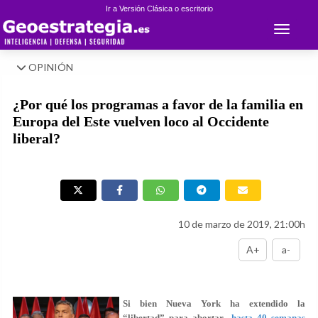
Ir a Versión Clásica o escritorio
Toggle 
OPINIÓN
¿Por qué los programas a favor de la familia en
Europa del Este vuelven loco al Occidente
liberal?
10 de marzo de 2019, 21:00h
A+
a-
Si bien Nueva York ha extendido la
“libertad” para abortar
hasta 40 semanas