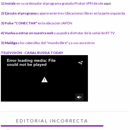
1) Instale
en su ordenador el programa gratuito Proton VPN desde
aquí:
2) Ejecute el programa
y aparecerán tres Ubicaciones libres en la parte izquierda
3) Pulse "CONECTAR"
en la ubicación JAPÓN
4) Vuelva a entrar en nuestra web
y ya podrá disfrutar de la señal de RT TV
5) Maldiga
a los cabecillas del "mundo libre" y a sus ancestros
TELEVISIÓN - CANAL RUSSIA TODAY
EDITORIAL INCORRECTA