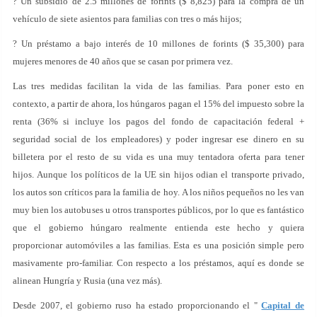
? Un subsidio de 2.5 millones de forints ($ 8,825) para la compra de un
vehículo de siete asientos para familias con tres o más hijos;
? Un préstamo a bajo interés de 10 millones de forints ($ 35,300) para
mujeres menores de 40 años que se casan por primera vez.
Las tres medidas facilitan la vida de las familias. Para poner esto en
contexto, a partir de ahora, los húngaros pagan el 15% del impuesto sobre la
renta (36% si incluye los pagos del fondo de capacitación federal +
seguridad social de los empleadores) y poder ingresar ese dinero en su
billetera por el resto de su vida es una muy tentadora oferta para tener
hijos. Aunque los políticos de la UE sin hijos odian el transporte privado,
los autos son críticos para la familia de hoy. A los niños pequeños no les van
muy bien los autobuses u otros transportes públicos, por lo que es fantástico
que el gobierno húngaro realmente entienda este hecho y quiera
proporcionar automóviles a las familias. Esta es una posición simple pero
masivamente pro-familiar. Con respecto a los préstamos, aquí es donde se
alinean Hungría y Rusia (una vez más).
Desde 2007, el gobierno ruso ha estado proporcionando el "
Capital de