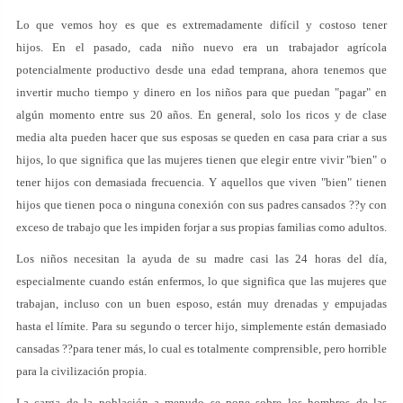
Lo que vemos hoy es que es extremadamente difícil y costoso tener
hijos. En el pasado, cada niño nuevo era un trabajador agrícola
potencialmente productivo desde una edad temprana, ahora tenemos que
invertir mucho tiempo y dinero en los niños para que puedan "pagar" en
algún momento entre sus 20 años. En general, solo los ricos y de clase
media alta pueden hacer que sus esposas se queden en casa para criar a sus
hijos, lo que significa que las mujeres tienen que elegir entre vivir "bien" o
tener hijos con demasiada frecuencia. Y aquellos que viven "bien" tienen
hijos que tienen poca o ninguna conexión con sus padres cansados ??y con
exceso de trabajo que les impiden forjar a sus propias familias como adultos.
Los niños necesitan la ayuda de su madre casi las 24 horas del día,
especialmente cuando están enfermos, lo que significa que las mujeres que
trabajan, incluso con un buen esposo, están muy drenadas y empujadas
hasta el límite. Para su segundo o tercer hijo, simplemente están demasiado
cansadas ??para tener más, lo cual es totalmente comprensible, pero horrible
para la civilización propia.
La carga de la población a menudo se pone sobre los hombros de las