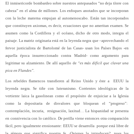
El inmisericorde bombardeo sobre nuestros antepasados “no deja títere con
cabeza” en el alma de millones. Los enfoques anotados que se incorporan
con la leche materna empujan al automenoscabo. Están tan incorporados
que constituyen axiomas, es decir, ecuaciones que no ameritan examen. Se
asumen como la Cordillera y el océano, dicho de otro modo, integra el
paisaje. La matriz originaria está en la leyenda negra que –aprovechando el
fervor justicialista de Bartolomé de las Casas- usan los Países Bajos -en
aquella época insurreccionado contra Madrid- como argumento para
legitimar su alzamiento. De allí aquello de
“es más difícil que clavar una
pica en Flandes”.
Los rebeldes flamencos transfieren al Reino Unido y éste a EEUU la
leyenda negra. Se tiñe con luteranismo. Corrientes ideológicas de la
vertiente laica la gasolinean como el propósito de enjuiciar a la Iglesia
como la depositaria de disvalores que bloquean el “progreso”:
contemplación, incuria, resignación, laxitud… La hispanidad se presenta
en connivencia con lo católico. De perilla viene entonces otra comparación
fácil, pero igualmente erosionante: EEUU se desarrolla porque está libre de
la rémora que significa nuestra fe ¿Quienes la introducen?, pues los