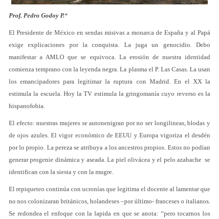
Prof. Pedro Godoy P.
*
El Presidente de México en sendas misivas a monarca de España y al Papá
exige explicaciones por la conquista. La juga un genocidio. Debo
manifestar a AMLO que se equivoca. La erosión de nuestra identidad
comienza temprano con la leyenda negra. La plasma el P. Las Casas. La usan
los emancipadores para legitimar la ruptura con Madrid. En el XX la
estimula la escuela. Hoy la TV estimula la gringomanía cuyo reverso es la
hispanofobia.
El efecto: nuestras mujeres se autonenigran por no ser longilineas, blodas y
de ojos azules. El vigor económico de EEUU y Europa vigoriza el desdén
por lo propio. La pereza se atribuya a los ancestros propios. Estos no podían
generar progenie dinámica y aseada. La piel olivácea y el pelo azabache se
identifican con la siesta y con la mugre.
El repiqueteo continúa con ucronías que legitima el docente al lamentar que
no nos colonizaran británicos, holandeses –por último- franceses o italianos.
Se redondea el enfoque con la lapida en que se anota: “pero tocarnos los