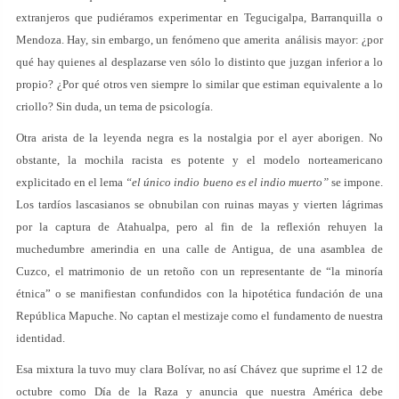
extranjeros que pudiéramos experimentar en Tegucigalpa, Barranquilla o
Mendoza. Hay, sin embargo, un fenómeno que amerita análisis mayor: ¿por
qué hay quienes al desplazarse ven sólo lo distinto que juzgan inferior a lo
propio? ¿Por qué otros ven siempre lo similar que estiman equivalente a lo
criollo? Sin duda, un tema de psicología.
Otra arista de la leyenda negra es la nostalgia por el ayer aborigen. No
obstante, la mochila racista es potente y el modelo norteamericano
explicitado en el lema
“el único indio bueno es el indio muerto”
se impone.
Los tardíos lascasianos se obnubilan con ruinas mayas y vierten lágrimas
por la captura de Atahualpa, pero al fin de la reflexión rehuyen la
muchedumbre amerindia en una calle de Antigua, de una asamblea de
Cuzco, el matrimonio de un retoño con un representante de “la minoría
étnica” o se manifiestan confundidos con la hipotética fundación de una
República Mapuche. No captan el mestizaje como el fundamento de nuestra
identidad.
Esa mixtura la tuvo muy clara Bolívar, no así Chávez que suprime el 12 de
octubre como Día de la Raza y anuncia que nuestra América debe