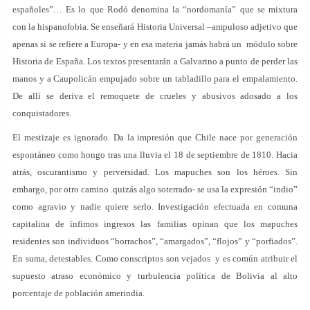
españoles”… Es lo que Rodó denomina la “nordomanía” que se mixtura
con la hispanofobia. Se enseñará Historia Universal –ampuloso adjetivo que
apenas si se refiere a Europa- y en esa materia jamás habrá un módulo sobre
Historia de España. Los textos presentarán a Galvarino a punto de perder las
manos y a Caupolicán empujado sobre un tabladillo para el empalamiento.
De allí se deriva el remoquete de crueles y abusivos adosado a los
conquistadores.
El mestizaje es ignorado. Da la impresión que Chile nace por generación
espontáneo como hongo tras una lluvia el 18 de septiembre de 1810. Hacia
atrás, oscurantismo y perversidad. Los mapuches son los héroes. Sin
embargo, por otro camino .quizás algo soterrado- se usa la expresión “indio”
como agravio y nadie quiere serlo. Investigación efectuada en comuna
capitalina de ínfimos ingresos las familias opinan que los mapuches
residentes son individuos “borrachos”, “amargados”, “flojos” y “porfiados”.
En suma, detestables. Como conscriptos son vejados y es común atribuir el
supuesto atraso económico y turbulencia política de Bolivia al alto
porcentaje de población amerindia.