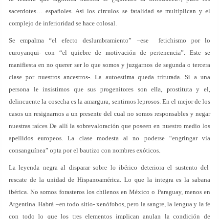
sacerdotes… españoles. Así los círculos se fatalidad se multiplican y el
complejo de inferioridad se hace colosal.
Se empalma “el efecto deslumbramiento” –ese fetichismo por lo
euroyanqui- con “el quiebre de motivación de pertenencia”. Este se
manifiesta en no querer ser lo que somos y juzgarnos de segunda o tercera
clase por nuestros ancestros-. La autoestima queda triturada. Si a una
persona le insistimos que sus progenitores son ella, prostituta y el,
delincuente la cosecha es la amargura, sentirnos leprosos. En el mejor de los
casos un resignarnos a un presente del cual no somos responsables y negar
nuestras raíces De allí la sobrevaloración que poseen en nuestro medio los
apellidos europeos. La clase modesta al no poderse “engringar vía
consanguínea” opta por el bautizo con nombres exóticos.
La leyenda negra al disparar sobre lo ibérico deteriora el sustento del
rescate de la unidad de Hispanoamérica. Lo que la integra es la sabana
ibérica. No somos forasteros los chilenos en México o Paraguay, menos en
Argentina. Habrá –en todo sitio- xenófobos, pero la sangre, la lengua y la fe
con todo lo que los tres elementos implican anulan la condición de